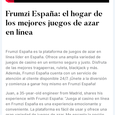
Frumzi España: el hogar de
los mejores juegos de azar
en línea
Frumzi España es la plataforma de juegos de azar en
línea líder en España. Ofrece una amplia variedad de
juegos de casino en un entorno seguro y justo. Disfruta
de las mejores tragaperras, ruleta, blackjack y más.
Además, Frumzi España cuenta con un servicio de
atención al cliente disponible 24/7. ¡Únete a la diversión
y comienza a ganar hoy mismo en Frumzi España!
Juan, a 35-year-old engineer from Madrid, shares his
experience with Frumzi España: “Juega al casino en línea
en Frumzi España es una experiencia emocionante y
conveniente. La plataforma es fácil de usar y ofrece una
gran variedad de juegos de azar. Me encanta la opción