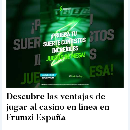
Descubre las ventajas de
jugar al casino en línea en
Frumzi España