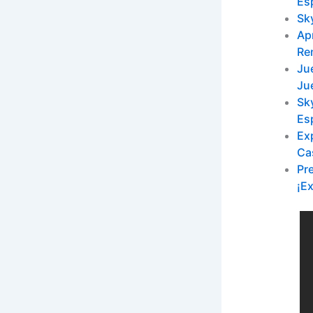
Es
Sk
Apr
Re
Ju
Ju
Sky
Es
Ex
Ca
Pr
¡E