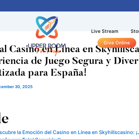
Live Stream
Sto
Give Online
al Casino en Línea en Skyhillsc
iencia de Juego Segura y Diver
tizada para España!
cember 30, 2025
le
scubre la Emoción del Casino en Línea en Skyhillscasino: 