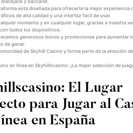
 blackjack y baccarat.
taforma está diseñada para ofrecerte la mejor experiencia 
ráficos de alta calidad y una interfaz fácil de usar.
alquier momento y en cualquier lugar, gracias a nuestra ve
con todos los dispositivos.
recemos generosos bonos y promociones para aumentar t
es de ganar.
comunidad de Skyhill Casino y forma parte de la emoción de
sino en línea en Skyhillscasino: ¡La mejor selección de jueg
illscasino: El Lugar
ecto para Jugar al Ca
Línea en España