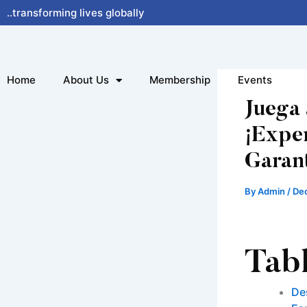
Skip
..transforming lives globally
to
content
Home
About Us
Membership
Events
Juega 
¡Exper
Garan
By
Admin
/
De
Tab
De