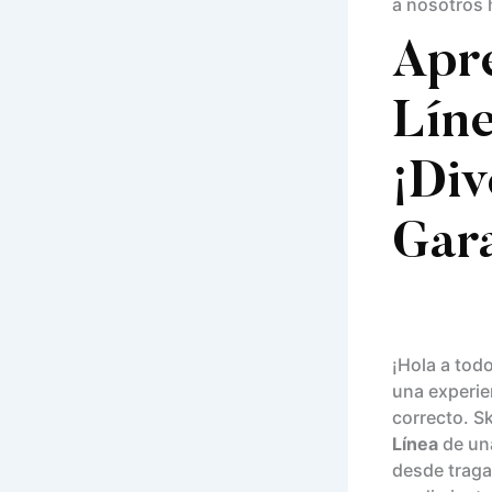
a nosotros 
Apre
Líne
¡Div
Gara
¡Hola a tod
una experie
correcto. S
Línea
de una
desde traga