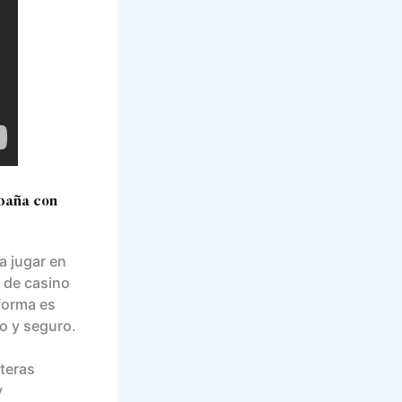
spaña con
a jugar en
 de casino
aforma es
to y seguro.
eteras
y