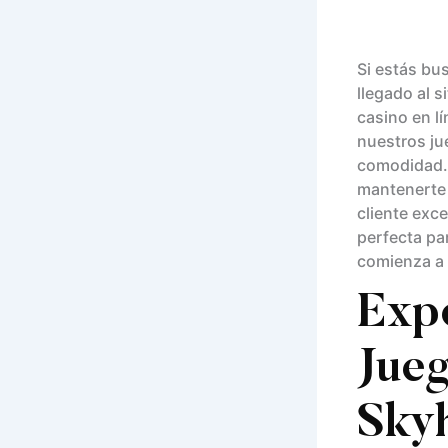
Si estás bus
llegado al s
casino en l
nuestros ju
comodidad.
mantenerte 
cliente exce
perfecta pa
comienza a 
Exp
Jue
Skyh