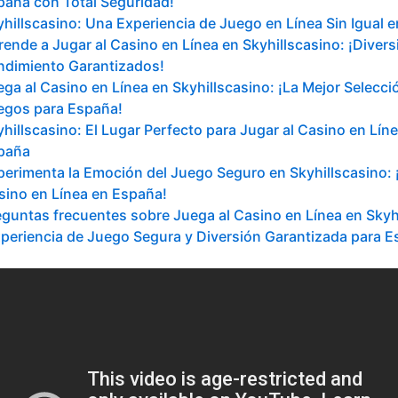
paña con Total Seguridad!
yhillscasino: Una Experiencia de Juego en Línea Sin Igual 
ende a Jugar al Casino en Línea en Skyhillscasino: ¡Divers
ndimiento Garantizados!
ega al Casino en Línea en Skyhillscasino: ¡La Mejor Selecci
egos para España!
hillscasino: El Lugar Perfecto para Jugar al Casino en Lín
paña
perimenta la Emoción del Juego Seguro en Skyhillscasino: 
sino en Línea en España!
eguntas frecuentes sobre Juega al Casino en Línea en Skyh
xperiencia de Juego Segura y Diversión Garantizada para E