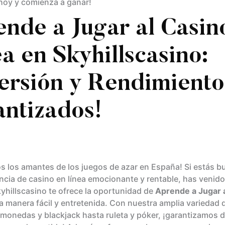
hoy y comienza a ganar!
nde a Jugar al Casin
a en Skyhillscasino:
ersión y Rendimiento
ntizados!
os los amantes de los juegos de azar en España! Si estás 
ncia de casino en línea emocionante y rentable, has venido 
kyhillscasino te ofrece la oportunidad de
Aprende a Jugar 
 manera fácil y entretenida. Con nuestra amplia variedad 
monedas y blackjack hasta ruleta y póker, ¡garantizamos d