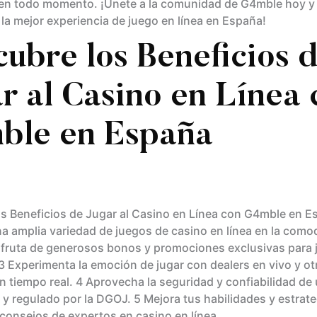
en todo momento. ¡Únete a la comunidad de G4mble hoy y
 la mejor experiencia de juego en línea en España!
ubre los Beneficios 
r al Casino en Línea 
ble en España
s Beneficios de Jugar al Casino en Línea con G4mble en E
a amplia variedad de juegos de casino en línea en la como
sfruta de generosos bonos y promociones exclusivas para
3 Experimenta la emoción de jugar con dealers en vivo y ot
n tiempo real. 4 Aprovecha la seguridad y confiabilidad de
a y regulado por la DGOJ. 5 Mejora tus habilidades y estrat
y consejos de expertos en casino en línea.