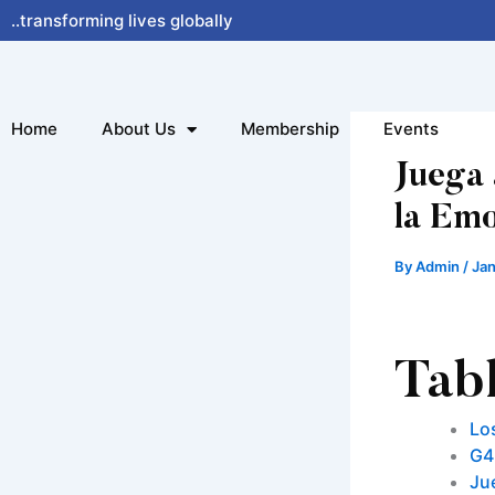
Skip
..transforming lives globally
to
content
Home
About Us
Membership
Events
Juega
la Emo
By
Admin
/
Jan
Tabl
Lo
G4
Ju