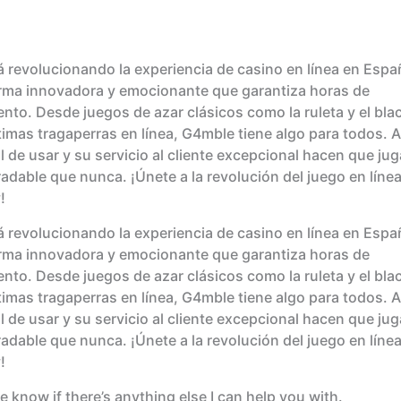
 revolucionando la experiencia de casino en línea en Espa
rma innovadora y emocionante que garantiza horas de
ento. Desde juegos de azar clásicos como la ruleta y el bla
ltimas tragaperras en línea, G4mble tiene algo para todos.
il de usar y su servicio al cliente excepcional hacen que jug
adable que nunca. ¡Únete a la revolución del juego en línea
!
 revolucionando la experiencia de casino en línea en Espa
rma innovadora y emocionante que garantiza horas de
ento. Desde juegos de azar clásicos como la ruleta y el bla
ltimas tragaperras en línea, G4mble tiene algo para todos.
il de usar y su servicio al cliente excepcional hacen que jug
adable que nunca. ¡Únete a la revolución del juego en línea
!
e know if there’s anything else I can help you with.