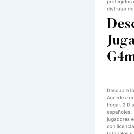
protegidos 
disfrutar de
Desc
Juga
G4m
Descubre lo
Accede a un
hogar. 2 Di
españoles. 
jugadores e
con licenci
tutoriales 