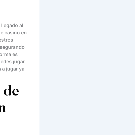
llegado al
de casino en
estros
 asegurando
forma es
uedes jugar
 a jugar ya
 de
n