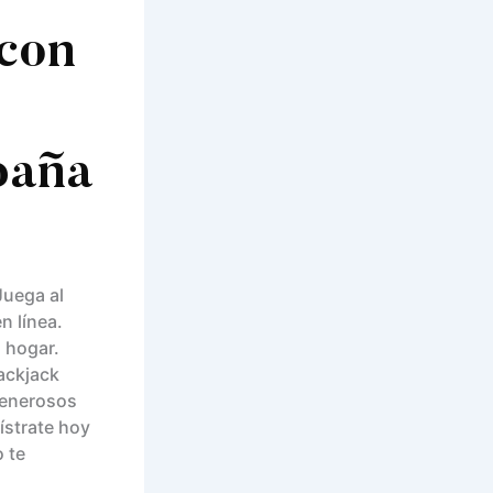
 con
paña
Juega al
n línea.
 hogar.
ackjack
generosos
ístrate hoy
o te