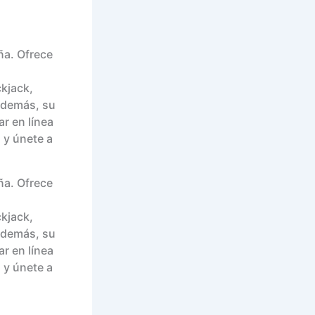
ña. Ofrece
ckjack,
 Además, su
ar en línea
 y únete a
ña. Ofrece
ckjack,
 Además, su
ar en línea
 y únete a