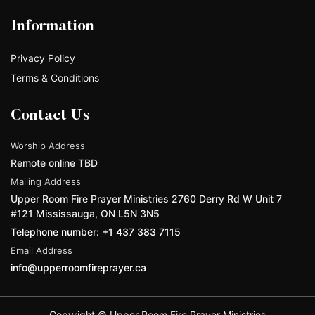
Information
Privacy Policy
Terms & Conditions
Contact Us
Worship Address
Remote online TBD
Mailing Address
Upper Room Fire Prayer Ministries 2760 Derry Rd W Unit 7
#121 Mississauga, ON L5N 3N5
Telephone number: +1 437 383 7115
Email Address
info@upperroomfireprayer.ca
Copyright © Upper Room Fire Prayer Ministries