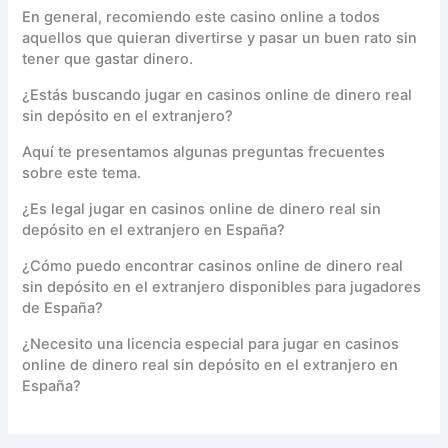
En general, recomiendo este casino online a todos
aquellos que quieran divertirse y pasar un buen rato sin
tener que gastar dinero.
¿Estás buscando jugar en casinos online de dinero real
sin depósito en el extranjero?
Aquí te presentamos algunas preguntas frecuentes
sobre este tema.
¿Es legal jugar en casinos online de dinero real sin
depósito en el extranjero en España?
¿Cómo puedo encontrar casinos online de dinero real
sin depósito en el extranjero disponibles para jugadores
de España?
¿Necesito una licencia especial para jugar en casinos
online de dinero real sin depósito en el extranjero en
España?