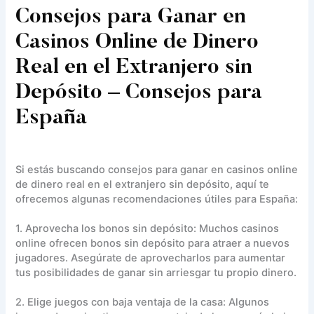
Consejos para Ganar en
Casinos Online de Dinero
Real en el Extranjero sin
Depósito – Consejos para
España
Si estás buscando consejos para ganar en casinos online
de dinero real en el extranjero sin depósito, aquí te
ofrecemos algunas recomendaciones útiles para España:
1. Aprovecha los bonos sin depósito: Muchos casinos
online ofrecen bonos sin depósito para atraer a nuevos
jugadores. Asegúrate de aprovecharlos para aumentar
tus posibilidades de ganar sin arriesgar tu propio dinero.
2. Elige juegos con baja ventaja de la casa: Algunos