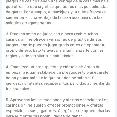
juegos de casino tienen una ventaja de la casa más baja
que otros, lo que significa que tienes más posibilidades
de ganar. Por ejemplo, el blackjack y la ruleta francesa
suelen tener una ventaja de la casa más baja que las
máquinas tragamonedas.
3. Practica antes de jugar con dinero real: Muchos
casinos online ofrecen versiones de práctica de sus
juegos, donde puedes jugar gratis antes de apostar tu
propio dinero. Esto te ayudará a familiarizarte con las
reglas y a desarrollar tus habilidades.
4. Establece un presupuesto y cíñete a él: Antes de
empezar a jugar, establece un presupuesto y asegúrate
de no gastar más de lo que puedes permitirte. Si
pierdes, no intentes recuperar tus pérdidas aumentando
tus apuestas.
5. Aprovecha las promociones y ofertas especiales: Los
casinos online suelen ofrecer promociones y ofertas
especiales a sus jugadores. Asegúrate de aprovecharlas
para aumentar tus posibilidades de ganar.