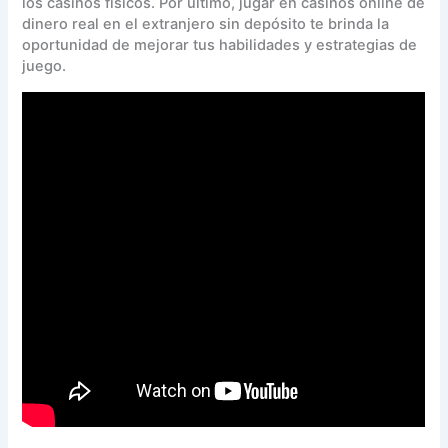
los casinos físicos. Por último, jugar en casinos online de
dinero real en el extranjero sin depósito te brinda la
oportunidad de mejorar tus habilidades y estrategias de
juego.