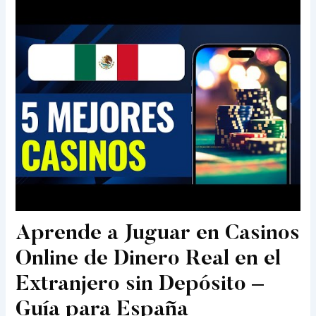
Aprende a Juguar en Casinos
Online de Dinero Real en el
Extranjero sin Depósito –
Guía para España