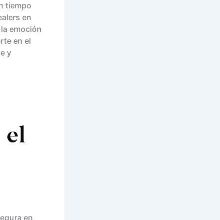
en tiempo
ealers en
e la emoción
rte en el
e y
 el
segura en