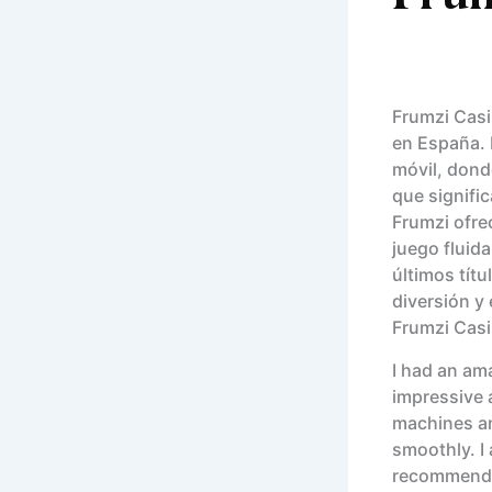
Frumzi Casi
en España. 
móvil, donde
que signifi
Frumzi ofre
juego fluida
últimos tít
diversión y
Frumzi Casi
I had an am
impressive a
machines an
smoothly. I 
recommend g