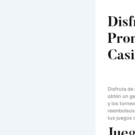
Disf
Pro
Casi
Disfruta de
obtén un ge
y los torne
reembolsos 
tus juegos 
Jueg