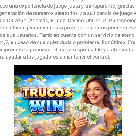
ece una experiencia de juego justa y transparente, gracias
generación de números aleatorios y a su licencia de juego 
 de Curazao. Además, Frumzi Casino Online utiliza tecnolo
n de última generación para proteger los datos personales 
 de sus usuarios. También cuenta con un servicio de atenció
24/7, en caso de cualquier duda o problema. Por último, Fr
ompromete a promover el juego responsable y a ofrecer he
ra ayudar a los jugadores a mantener el control.