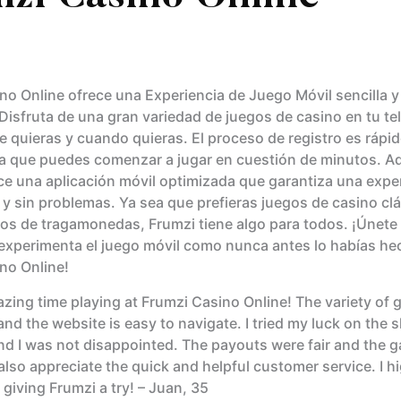
no Online ofrece una Experiencia de Juego Móvil sencilla y
Disfruta de una gran variedad de juegos de casino en tu te
 quieras y cuando quieras. El proceso de registro es rápido 
ca que puedes comenzar a jugar en cuestión de minutos. 
ce una aplicación móvil optimizada que garantiza una expe
 y sin problemas. Ya sea que prefieras juegos de casino clá
ulos de tragamonedas, Frumzi tiene algo para todos. ¡Únete 
 experimenta el juego móvil como nunca antes lo habías h
no Online!
azing time playing at Frumzi Casino Online! The variety of 
nd the website is easy to navigate. I tried my luck on the s
d I was not disappointed. The payouts were fair and the 
also appreciate the quick and helpful customer service. I h
iving Frumzi a try! – Juan, 35