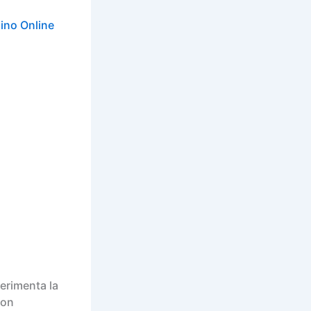
sino Online
erimenta la
con