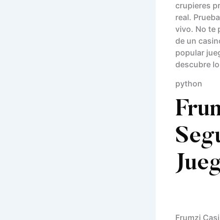
crupieres pr
real. Prueba
vivo. No te 
de un casin
popular jue
descubre lo
python
Frum
Segu
Jueg
Frumzi Casi