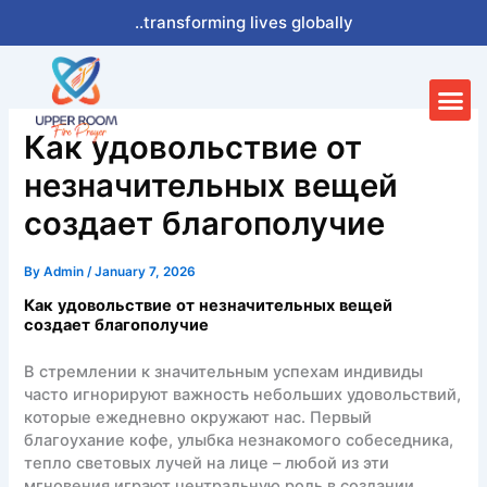
Skip
..transforming lives globally
to
content
Me
Как удовольствие от
незначительных вещей
создает благополучие
By
Admin
/
January 7, 2026
Как удовольствие от незначительных вещей
создает благополучие
В стремлении к значительным успехам индивиды
часто игнорируют важность небольших удовольствий,
которые ежедневно окружают нас. Первый
благоухание кофе, улыбка незнакомого собеседника,
тепло световых лучей на лице – любой из эти
мгновения играют центральную роль в создании