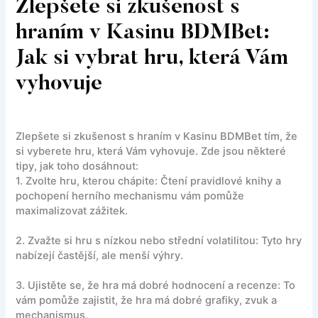
Zlepšete si zkušenost s
hraním v Kasinu BDMBet:
Jak si vybrat hru, která Vám
vyhovuje
Zlepšete si zkušenost s hraním v Kasinu BDMBet tím, že
si vyberete hru, která Vám vyhovuje. Zde jsou některé
tipy, jak toho dosáhnout:
1. Zvolte hru, kterou chápite: Čtení pravidlové knihy a
pochopení herního mechanismu vám pomůže
maximalizovat zážitek.
2. Zvažte si hru s nízkou nebo střední volatilitou: Tyto hry
nabízejí častější, ale menší výhry.
3. Ujistěte se, že hra má dobré hodnocení a recenze: To
vám pomůže zajistit, že hra má dobré grafiky, zvuk a
mechanismus.