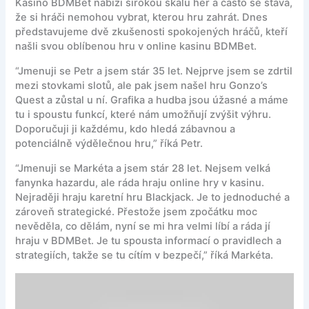
Kasino BDMBet nabízí širokou škálu her a často se stává,
že si hráči nemohou vybrat, kterou hru zahrát. Dnes
představujeme dvě zkušenosti spokojených hráčů, kteří
našli svou oblíbenou hru v online kasinu BDMBet.
“Jmenuji se Petr a jsem stár 35 let. Nejprve jsem se zdrtil
mezi stovkami slotů, ale pak jsem našel hru Gonzo’s
Quest a zůstal u ní. Grafika a hudba jsou úžasné a máme
tu i spoustu funkcí, které nám umožňují zvýšit výhru.
Doporučuji ji každému, kdo hledá zábavnou a
potenciálně výdělečnou hru,” říká Petr.
“Jmenuji se Markéta a jsem stár 28 let. Nejsem velká
fanynka hazardu, ale ráda hraju online hry v kasinu.
Nejraději hraju karetní hru Blackjack. Je to jednoduché a
zároveň strategické. Přestože jsem zpočátku moc
nevěděla, co dělám, nyní se mi hra velmi líbí a ráda jí
hraju v BDMBet. Je tu spousta informací o pravidlech a
strategiích, takže se tu cítím v bezpečí,” říká Markéta.