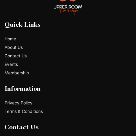
Quick Links
Home
About Us
Contact Us
Events
Membership
Information
Privacy Policy
Terms & Conditions
Contact Us