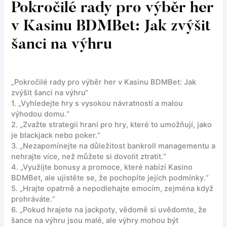
Pokročilé rady pro výběr her
v Kasinu BDMBet: Jak zvýšit
šanci na výhru
„Pokročilé rady pro výběr her v Kasinu BDMBet: Jak
zvýšit šanci na výhru“
1. „Vyhledejte hry s vysokou návratností a malou
výhodou domu.“
2. „Zvažte strategii hraní pro hry, které to umožňují, jako
je blackjack nebo poker.“
3. „Nezapomínejte na důležitost bankroll managementu a
nehrajte více, než můžete si dovolit ztratit.“
4. „Využijte bonusy a promoce, které nabízí Kasino
BDMBet, ale ujistěte se, že pochopíte jejich podmínky.“
5. „Hrajte opatrně a nepodlehajte emocím, zejména když
prohráváte.“
6. „Pokud hrajete na jackpoty, vědomě si uvědomte, že
šance na výhru jsou malé, ale výhry mohou být