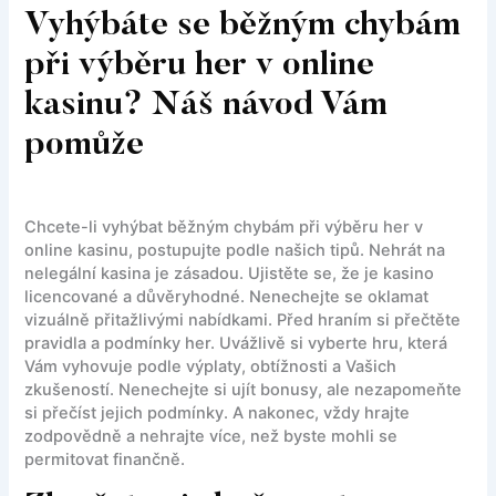
Vyhýbáte se běžným chybám
při výběru her v online
kasinu? Náš návod Vám
pomůže
Chcete-li vyhýbat běžným chybám při výběru her v
online kasinu, postupujte podle našich tipů. Nehrát na
nelegální kasina je zásadou. Ujistěte se, že je kasino
licencované a důvěryhodné. Nenechejte se oklamat
vizuálně přitažlivými nabídkami. Před hraním si přečtěte
pravidla a podmínky her. Uvážlivě si vyberte hru, která
Vám vyhovuje podle výplaty, obtížnosti a Vašich
zkušeností. Nenechejte si ujít bonusy, ale nezapomeňte
si přečíst jejich podmínky. A nakonec, vždy hrajte
zodpovědně a nehrajte více, než byste mohli se
permitovat finančně.