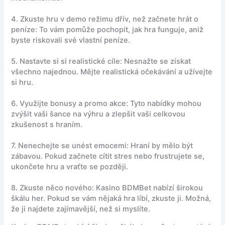
4. Zkuste hru v demo režimu dřív, než začnete hrát o
peníze: To vám pomůže pochopit, jak hra funguje, aniž
byste riskovali své vlastní peníze.
5. Nastavte si si realistické cíle: Nesnažte se získat
všechno najednou. Mějte realistická očekávání a užívejte
si hru.
6. Využijte bonusy a promo akce: Tyto nabídky mohou
zvýšit vaši šance na výhru a zlepšit vaši celkovou
zkušenost s hraním.
7. Nenechejte se unést emocemi: Hraní by mělo být
zábavou. Pokud začnete cítit stres nebo frustrujete se,
ukončete hru a vraťte se později.
8. Zkuste něco nového: Kasino BDMBet nabízí širokou
škálu her. Pokud se vám nějaká hra líbí, zkuste ji. Možná,
že ji najdete zajímavější, než si myslíte.