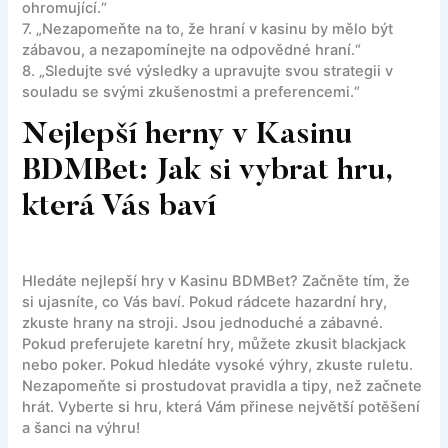
ohromující.“
7. „Nezapomeňte na to, že hraní v kasinu by mělo být
zábavou, a nezapomínejte na odpovědné hraní.“
8. „Sledujte své výsledky a upravujte svou strategii v
souladu se svými zkušenostmi a preferencemi.“
Nejlepší herny v Kasinu
BDMBet: Jak si vybrat hru,
která Vás baví
Hledáte nejlepší hry v Kasinu BDMBet? Začněte tím, že
si ujasníte, co Vás baví. Pokud rádcete hazardní hry,
zkuste hrany na stroji. Jsou jednoduché a zábavné.
Pokud preferujete karetní hry, můžete zkusit blackjack
nebo poker. Pokud hledáte vysoké výhry, zkuste ruletu.
Nezapomeňte si prostudovat pravidla a tipy, než začnete
hrát. Vyberte si hru, která Vám přinese největší potěšení
a šanci na výhru!