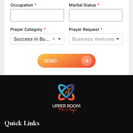
Occupation
*
Marital Status
*
Prayer Category
*
Prayer Request
*
Success in Business
Business Ventures
SEND
Quick Links