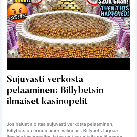
Sujuvasti verkosta
pelaaminen: Billybetsin
ilmaiset kasinopelit
Jos haluat aloittaa sujuvasti verkosta pelaaminen,
Billybets on erinomainen valinnasi. Billybets tarjoaa
ilmaisia kasinopelite, joten voit harjoitella peliä ennen