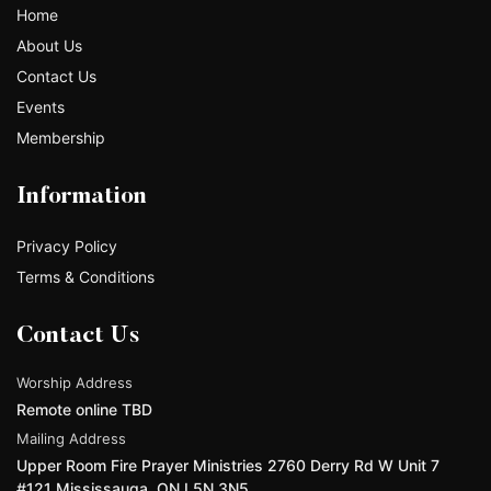
Home
About Us
Contact Us
Events
Membership
Information
Privacy Policy
Terms & Conditions
Contact Us
Worship Address
Remote online TBD
Mailing Address
Upper Room Fire Prayer Ministries 2760 Derry Rd W Unit 7
#121 Mississauga, ON L5N 3N5