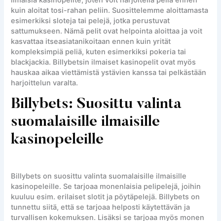
kuin aloitat tosi-rahan peliin. Suosittelemme aloittamasta
esimerkiksi sloteja tai pelejä, jotka perustuvat
sattumukseen. Nämä pelit ovat helpointa aloittaa ja voit
kasvattaa itseasiatanikoitaan ennen kuin yrität
kompleksimpiä peliä, kuten esimerkiksi pokeria tai
blackjackia. Billybetsin ilmaiset kasinopelit ovat myös
hauskaa aikaa viettämistä ystävien kanssa tai pelkästään
harjoittelun varalta.
Billybets: Suosittu valinta
suomalaisille ilmaisille
kasinopeleille
Billybets on suosittu valinta suomalaisille ilmaisille
kasinopeleille. Se tarjoaa monenlaisia pelipelejä, joihin
kuuluu esim. erilaiset slotit ja pöytäpelejä. Billybets on
tunnettu siitä, että se tarjoaa helposti käytettävän ja
turvallisen kokemuksen. Lisäksi se tarjoaa myös monen