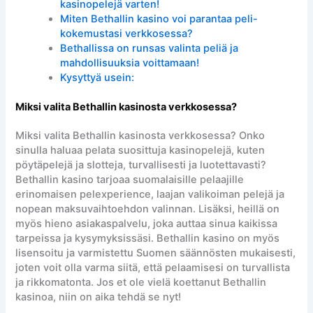
kasinopelejä varten!
Miten Bethallin kasino voi parantaa peli-
kokemustasi verkkosessa?
Bethallissa on runsas valinta peliä ja
mahdollisuuksia voittamaan!
Kysyttyä usein:
Miksi valita Bethallin kasinosta verkkosessa?
Miksi valita Bethallin kasinosta verkkosessa? Onko
sinulla haluaa pelata suosittuja kasinopelejä, kuten
pöytäpelejä ja slotteja, turvallisesti ja luotettavasti?
Bethallin kasino tarjoaa suomalaisille pelaajille
erinomaisen pelexperience, laajan valikoiman pelejä ja
nopean maksuvaihtoehdon valinnan. Lisäksi, heillä on
myös hieno asiakaspalvelu, joka auttaa sinua kaikissa
tarpeissa ja kysymyksissäsi. Bethallin kasino on myös
lisensoitu ja varmistettu Suomen säännösten mukaisesti,
joten voit olla varma siitä, että pelaamisesi on turvallista
ja rikkomatonta. Jos et ole vielä koettanut Bethallin
kasinoa, niin on aika tehdä se nyt!