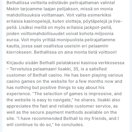
Bethallissa voitteita edistävän pelirajattaman valinta!
Mekin tarjoamme laajan pelijakson, missä on monia
mahdollisuuksia voittamaan. Voit valita esimerkiksi
erilaisia kasinopelejä, kuten slotteja, pöytäpelejä ja live-
peliä. Lisäksi meillä on myös erilaisia jackpot-peliä,
joiden voittomahdollisuudet voivat kohota miljoonia
euroa. Voit myös yrittää monipuolista pelirajattamme
kautta, jossa saat osallistua useisiin eri pelaamiin
kierrokseen. Bethallissa on aina monta tietä voittoon!
Kirjaudu sisään Bethalli pelataksesi kasinoa verkkosessa
– Tervetuloa pelaamaan! Iisakki, 35, is a satisfied
customer of Bethall casino. He has been playing various
casino games on the website for a few months now and
has nothing but positive things to say about his
experience. “The selection of games is impressive, and
the website is easy to navigate,” he shares. Iisakki also
appreciates the fast and reliable customer service, as
well as the secure payment methods available on the
site. “I have recommended Bethall to my friends, and I
will continue to do so,” he concludes.