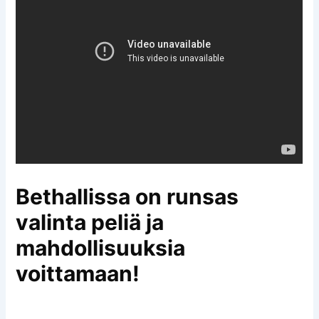
Bethallissa on runsas
valinta peliä ja
mahdollisuuksia
voittamaan!