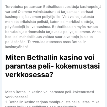
Tervetuloa pelaamaan Bethallissa suosittuja kasinopelejä
varten! Olemme valmistautuneet tarjoamaan parhaat
kasinopelejä suomen peliytijoille. Voit valita joukosta
monista erilaisista pelistä, kuten esimerkiksi slotteja,
pöytäpelejä ja live-casinoa. Bethallissa on myös runsas
bonuksia ja erinomaisia tarjouksia peliytijoillemme. Anna
itsellesi mahdollisuus voittaa suuria voittoja ja aloita
peliä tänään. Tervetuloa ottamaan osaa Bethallin
kasinoyöhön!
Miten Bethallin kasino voi
parantaa peli- kokemustasi
verkkosessa?
Miten Bethallin kasino voi parantaa peli-kokemustasi
verkkosessa?
1. Bethallin kasino tarjoaa monipuolista pelialustaa, mikä
vastaa kaikkien pelitilanteiden vaatimuksia.