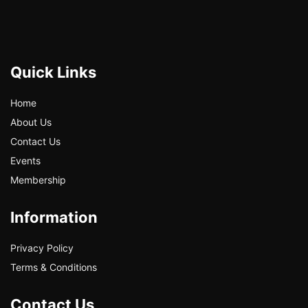
Quick Links
Home
About Us
Contact Us
Events
Membership
Information
Privacy Policy
Terms & Conditions
Contact Us