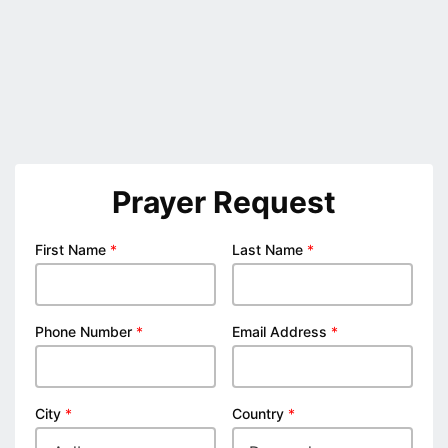
Prayer Request
First Name
*
Last Name
*
Phone Number
*
Email Address
*
City
*
Country
*