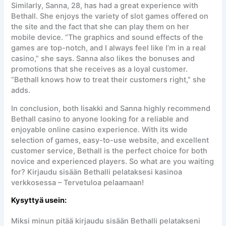
Similarly, Sanna, 28, has had a great experience with
Bethall. She enjoys the variety of slot games offered on
the site and the fact that she can play them on her
mobile device. “The graphics and sound effects of the
games are top-notch, and I always feel like I’m in a real
casino,” she says. Sanna also likes the bonuses and
promotions that she receives as a loyal customer.
“Bethall knows how to treat their customers right,” she
adds.
In conclusion, both Iisakki and Sanna highly recommend
Bethall casino to anyone looking for a reliable and
enjoyable online casino experience. With its wide
selection of games, easy-to-use website, and excellent
customer service, Bethall is the perfect choice for both
novice and experienced players. So what are you waiting
for? Kirjaudu sisään Bethalli pelataksesi kasinoa
verkkosessa – Tervetuloa pelaamaan!
Kysyttyä usein:
Miksi minun pitää kirjaudu sisään Bethalli pelatakseni