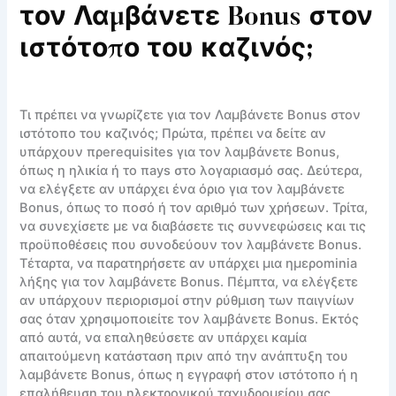
τον Λαμβάνετε Bonus στον
ιστότοπο του καζινός;
Τι πρέπει να γνωρίζετε για τον Λαμβάνετε Bonus στον
ιστότοπο του καζινός; Πρώτα, πρέπει να δείτε αν
υπάρχουν πρerequisites για τον λαμβάνετε Bonus,
όπως η ηλικία ή το πays στο λογαριασμό σας. Δεύτερα,
να ελέγξετε αν υπάρχει ένα όριο για τον λαμβάνετε
Bonus, όπως το ποσό ή τον αριθμό των χρήσεων. Τρίτα,
να συνεχίσετε με να διαβάσετε τις συννεφώσεις και τις
προϋποθέσεις που συνοδεύουν τον λαμβάνετε Bonus.
Τέταρτα, να παρατηρήσετε αν υπάρχει μια ημερominia
λήξης για τον λαμβάνετε Bonus. Πέμπτα, να ελέγξετε
αν υπάρχουν περιορισμοί στην ρύθμιση των παιγνίων
σας όταν χρησιμοποιείτε τον λαμβάνετε Bonus. Εκτός
από αυτά, να επαληθεύσετε αν υπάρχει καμία
απαιτούμενη κατάσταση πριν από την ανάπτυξη του
λαμβάνετε Bonus, όπως η εγγραφή στον ιστότοπο ή η
επαλήθευση του ηλεκτρονικού ταχυδρομείου σας.