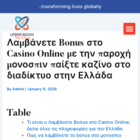
Skip
..transforming lives globally
to
content
Me
Λαμβάνετε Bonus στο
Casino Online με την παροχή
μονοσπιν παίξτε καζίνο στο
διαδίκτυο στην Ελλάδα
By
Admin
/
January 9, 2026
Table
Τι είναι ο Λαμβάνετε Bonus στο Casino Online;
Δείτε όλες τις πληροφορίες για την Ελλάδα
Πώς να λαμβάνετε το bonus στο μονοσπιν