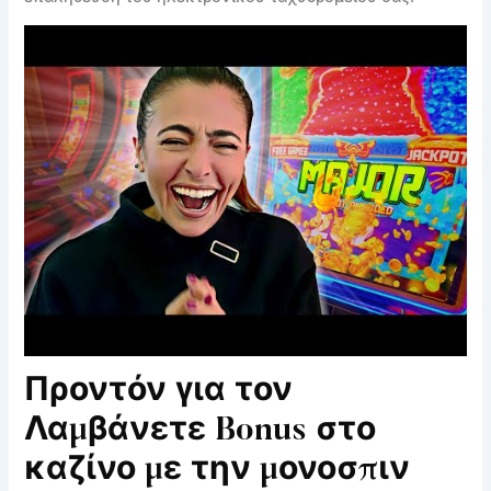
Προντόν για τον
Λαμβάνετε Bonus στο
καζίνο με την μονοσπιν