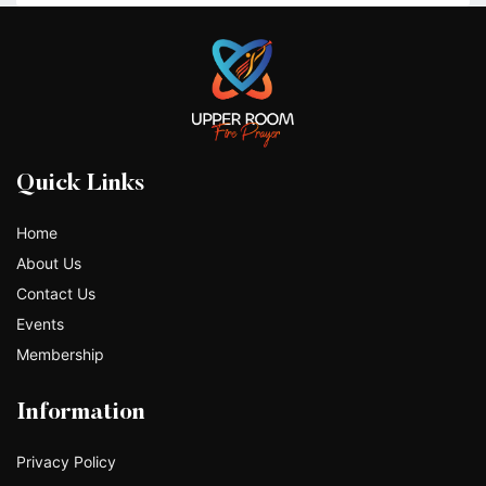
Quick Links
Home
About Us
Contact Us
Events
Membership
Information
Privacy Policy