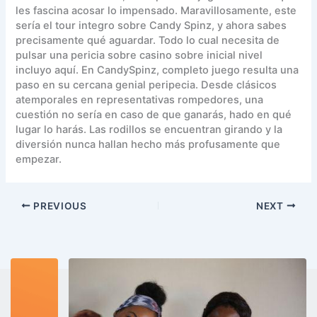
les fascina acosar lo impensado. Maravillosamente, este
serí­a el tour integro sobre Candy Spinz, y ahora sabes
precisamente qué aguardar. Todo lo cual necesita de
pulsar una pericia sobre casino sobre inicial nivel
incluyo aquí. En CandySpinz, completo juego resulta una
paso en su cercana genial peripecia. Desde clásicos
atemporales en representativas rompedores, una
cuestión no serí­a en caso de que ganarás, hado en qué
lugar lo harás. Las rodillos se encuentran girando y la
diversión nunca hallan hecho más profusamente que
empezar.
PREVIOUS
NEXT