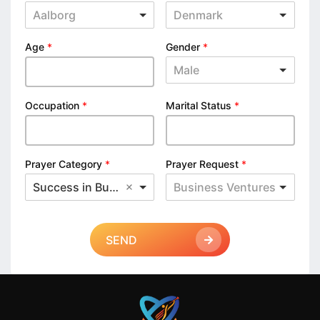
Aalborg
Denmark
Age
*
Gender
*
Male
Occupation
*
Marital Status
*
Prayer Category
*
Prayer Request
*
Success in Business
Business Ventures
SEND