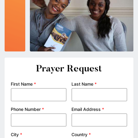
Prayer Request
First Name
*
Last Name
*
Phone Number
*
Email Address
*
City
*
Country
*