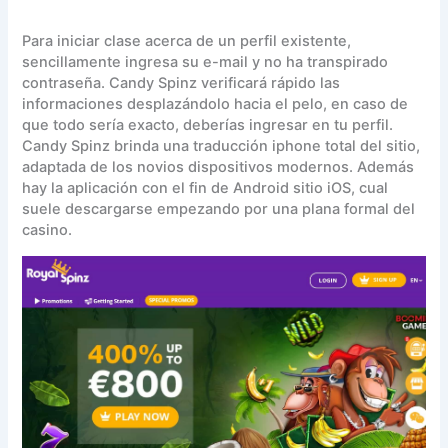
Para iniciar clase acerca de un perfil existente,
sencillamente ingresa su e-mail y no ha transpirado
contraseña. Candy Spinz verificará rápido las
informaciones desplazándolo hacia el pelo, en caso de
que todo serí­a exacto, deberías ingresar en tu perfil.
Candy Spinz brinda una traducción iphone total del sitio,
adaptada de los novios dispositivos modernos. Además
hay la aplicación con el fin de Android sitio iOS, cual
suele descargarse empezando por una plana formal del
casino.