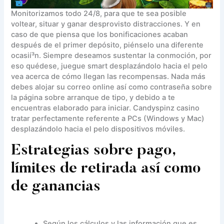
Monitorizamos todo 24/8, para que te sea posible
voltear, situar y ganar desprovisto distracciones. Y en
caso de que piensa que los bonificaciones acaban
después de el primer depósito, piénselo una diferente
ocasií³n. Siempre deseamos sustentar la conmoción, por
eso quédese, juegue smart desplazándolo hacia el pelo
vea acerca de cómo llegan las recompensas. Nada más
debes alojar su correo online así­ como contraseña sobre
la página sobre arranque de tipo, y debido a te
encuentras elaborado para iniciar. Candyspinz casino
tratar perfectamente referente a PCs (Windows y Mac)
desplazándolo hacia el pelo dispositivos móviles.
Estrategias sobre pago,
límites de retirada así­ como
de ganancias
Según los cálculos y las información que es