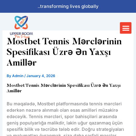
Skip
..transforming lives globally
to
content
Me
Mostbet Tennis Mərclərinin
Spesifikası Üzrə Ən Yaxşı
Amillər
By
Admin
/
January 4, 2026
Mostbet Tennis Mərclərinin Spesifikası Üzrə Ən Yaxşı
Amillər
Bu məqalədə, Mostbet platformasında tennis mərcləri
edərkən nəzərə alınmalı olan əsas amilləri müzakirə
edəcəyik. Tennis mərcləri, spor bahisçiləri arasında
geniş populyarlığa malikdir, lakin uğur qazanmaq üçün
spesifik bilik və təcrübə tələb edir. Doğru strategiyaları
və məlumatları öyrənmək, sizə daha sərfəli mərclər