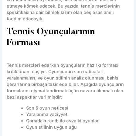
etməyə kömək edəcək. Bu yazıda, tennis mərclərinin
spesifikasına dair bilmək lazım olan beş əsas amili
təqdim edəcəyik.
Tennis Oyunçularının
Forması
Tennis mərcləri edərkən oyunçuların hazırkı forması
kritik önəm daşıyır. Oyunçunun son nəticələri,
yaralanmaları, və oyun stilinin analiz olunması, bahis
qərarlarına birbaşa təsir edə bilər. Aşağıda oyunçuların
formalarını qiymətləndirmək üçün nəzərə alınmalı olan
bəzi aspektlər verilmişdir:
Son 5 oyun nəticəsi
Yaralanma vəziyyəti
Qarşıdakı rəqib ilə əvvəlki oyunlar
Oyun stilinin uyğunluğu