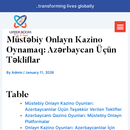
Skip
..transforming lives globally
to
content
Me
Müstəbiy Onlayn Kazino
Oynamaq: Azərbaycan Üçün
Təkliflar
By
Admin
/
January 11, 2026
Table
Müstəbiy Onlayn Kazino Oyunları:
Azerbaycanlılar Üçün Təşəkkür Verilən Təkliflər
Azərbaycanlı Qazino Oyunları: Müstəbiy Onlayn
Platformalar
Onlayn Kazino Oyunları: Azerbaycanlılar İçin