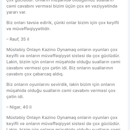
cəmi cavabını verməsi bizim üçün çox ən vəziyyətində
yararı var.
Biz onları tavsiə edirik, çünki onlar bizim için çox keyifli
və müvəffəqiyyətlidir.
– Rauf, 35 il
Müstəbiy Onlayn Kazino Oynamaq onların oyunları çox
keyifli və onların müvəffəqiyyət sistəsi də çox güclüdür.
Lakin, bizim için onların müşahidə olduğu sualların cəmi
cavabını verməsi çox çətin idi. Biz onların suallarının
cavabını çox çabarcaq aldıq.
Biz onların oyunlarını sevirdik, lakin bizim için onların
müşahidə olduğu sualların cəmi cavabını verməsi çox
çətin idi.
– Nigar, 40 il
Müstəbiy Onlayn Kazino Oynamaq onların oyunları çox
keyifli və onların müvəffəqiyyət sistəsi də çox güclüdür.
Lakin, bizim için onların müşahidə olduğu sualların cəmi