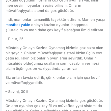
yoxdan qoşuldum. Onların çox çətin oyunları var, lakin
mən sevimli oyunları seçirə bilirəm. Onların
müvəffəqiyyət sistəmi də çox güclüdür.
İndi, mən onları tamamilik təşəkkür edirəm. Mən ən yaxşı
mostbet yukle
onlayn kazino oyunları haqqında
şüuraldım və mən daha çox keyif alacağımı ümid edirəm.
– Elnur, 25 il
Müstəbiy Onlayn Kazino Oynamaq bizimlə çox sıxnı olan
bir şeydir. Onların müvəffəqiyyət sistəsi bizim üçün çox
çətin idi, lakin biz onların oyunlarını sevirdik. Onların
müşahidə olduğumuz sualların cəmi cavabını verməsi
bizim üçün çox ən vəziyyətində yararı var.
Biz onları tavsiə edirik, çünki onlar bizim için çox keyifli
və müvəffəqiyyətlidir.
– Sevinj, 30 il
Müstəbiy Onlayn Kazino Oynamaq bizimlə çox güclüdür.
Onların oyunları çox keyifli və müvəffəqiyyət sistəmi də
çox güclüdür. Onların müşahidə olduğumuz sualların