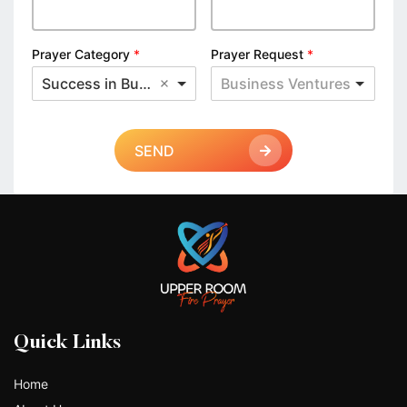
Prayer Category
*
Prayer Request
*
Success in Business
Business Ventures
SEND
Quick Links
Home