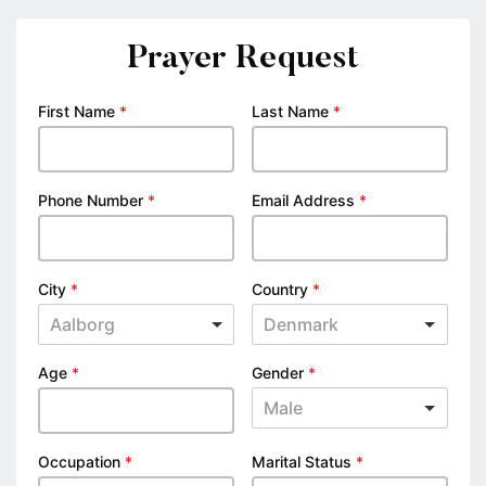
Prayer Request
First Name
*
Last Name
*
Phone Number
*
Email Address
*
City
*
Country
*
Aalborg
Denmark
Age
*
Gender
*
Male
Occupation
*
Marital Status
*