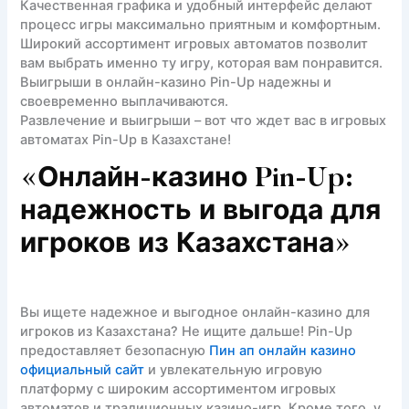
Качественная графика и удобный интерфейс делают
процесс игры максимально приятным и комфортным.
Широкий ассортимент игровых автоматов позволит
вам выбрать именно ту игру, которая вам понравится.
Выигрыши в онлайн-казино Pin-Up надежны и
своевременно выплачиваются.
Развлечение и выигрыши – вот что ждет вас в игровых
автоматах Pin-Up в Казахстане!
«Онлайн-казино Pin-Up:
надежность и выгода для
игроков из Казахстана»
Вы ищете надежное и выгодное онлайн-казино для
игроков из Казахстана? Не ищите дальше! Pin-Up
предоставляет безопасную
Пин ап онлайн казино
официальный сайт
и увлекательную игровую
платформу с широким ассортиментом игровых
автоматов и традиционных казино-игр. Кроме того, у