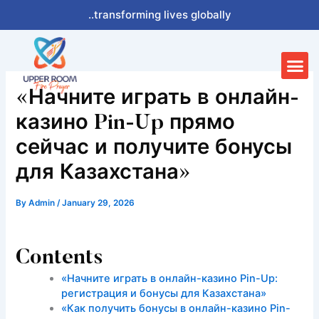
Skip
..transforming lives globally
to
content
Me
«Начните играть в онлайн-
казино Pin-Up прямо
сейчас и получите бонусы
для Казахстана»
By
Admin
/
January 29, 2026
Contents
«Начните играть в онлайн-казино Pin-Up:
регистрация и бонусы для Казахстана»
«Как получить бонусы в онлайн-казино Pin-