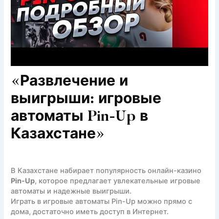
«Развлечение и
выигрыши: игровые
автоматы Pin-Up в
Казахстане»
В Казахстане набирает популярность онлайн-казино
Pin-Up
, которое предлагает увлекательные игровые
автоматы и надежные выигрыши.
Играть в игровые автоматы Pin-Up можно прямо с
дома, достаточно иметь доступ в Интернет.