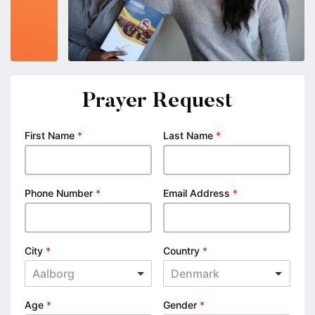
Prayer Request
First Name
*
Last Name
*
Phone Number
*
Email Address
*
City
*
Country
*
Aalborg
Denmark
Age
*
Gender
*