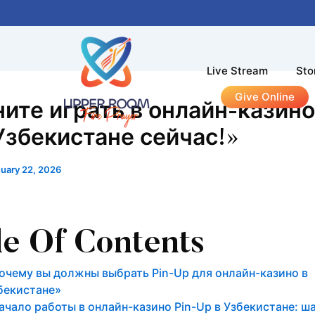
Live Stream
Sto
Give Online
ите играть в онлайн-казино
Узбекистане сейчас!»
uary 22, 2026
e Of Contents
очему вы должны выбрать Pin-Up для онлайн-казино в
бекистане»
ачало работы в онлайн-казино Pin-Up в Узбекистане: ш