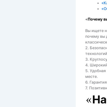
«К
«О
«Почему вы
Вы ищете н
почему вы 
классическ
2. Безопас
технологий
3. Круглос
4. Широки
5. Удобная
месте.
6. Гаранти
7. Позитив
«На