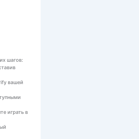
их шагов:
ставив
ify вашей
ступными
те играть в
ный