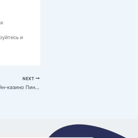
ых
руйтесь и
NEXT
«Войдите в онлайн-казино Пинап и начните играть сейчас»