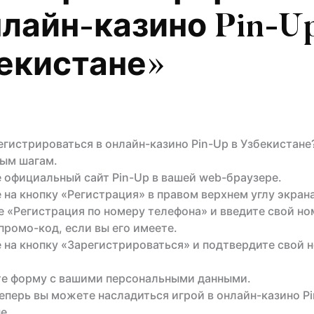
нлайн-казино Pin-U
екистане»
егистрироваться в онлайн-казино Pin-Up в Узбекистане
тым шагам.
е официальный сайт Pin-Up в вашей web-браузере.
 на кнопку «Регистрация» в правом верхнем углу экрана
е «Регистрация по номеру телефона» и введите свой но
 промо-код, если вы его имеете.
 на кнопку «Зарегистрироваться» и подтвердите свой 
те форму с вашими персональными данными.
 Теперь вы можете насладиться игрой в онлайн-казино Pi
е.