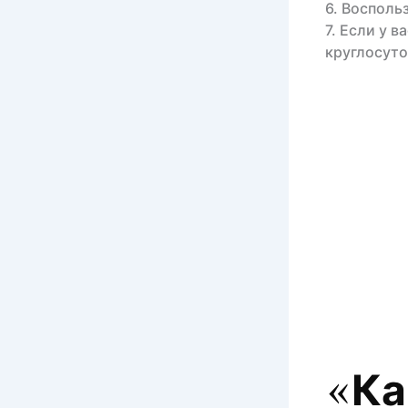
6. Восполь
7. Если у 
круглосуто
«Ка