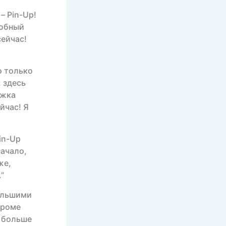
– Pin-Up!
добный
сейчас!
о только
 здесь
ржка
йчас! Я
in-Up
ачало,
же,
”
большими
кроме
о больше