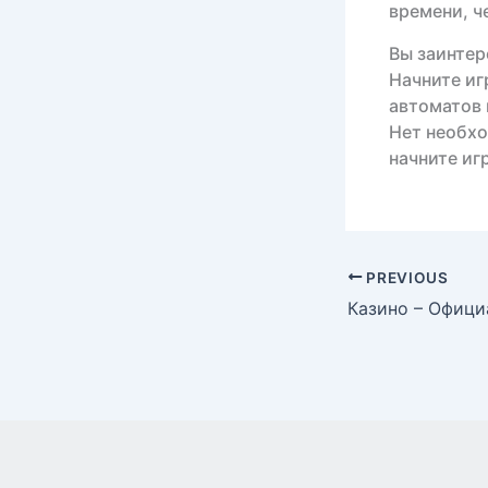
времени, ч
Вы заинтер
Начните иг
автоматов 
Нет необхо
начните иг
PREVIOUS