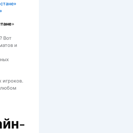
истане»
»
стане»
? Вот
матов и
нных
х игроков.
в любом
.
айн-