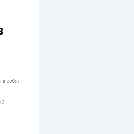
в
 в себя:
ий.