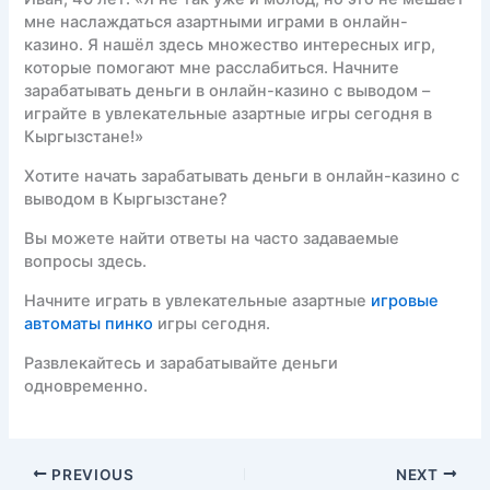
мне наслаждаться азартными играми в онлайн-
казино. Я нашёл здесь множество интересных игр,
которые помогают мне расслабиться. Начните
зарабатывать деньги в онлайн-казино с выводом –
играйте в увлекательные азартные игры сегодня в
Кыргызстане!»
Хотите начать зарабатывать деньги в онлайн-казино с
выводом в Кыргызстане?
Вы можете найти ответы на часто задаваемые
вопросы здесь.
Начните играть в увлекательные азартные
игровые
автоматы пинко
игры сегодня.
Развлекайтесь и зарабатывайте деньги
одновременно.
PREVIOUS
NEXT