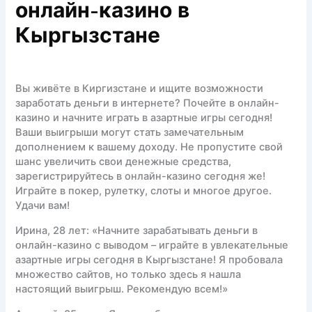
онлайн-казино в
Кыргызстане
Вы живёте в Киргизстане и ищите возможности
заработать деньги в интернете? Почейте в онлайн-
казино и начните играть в азартные игры сегодня!
Ваши выигрыши могут стать замечательным
дополнением к вашему доходу. Не пропустите свой
шанс увеличить свои денежные средства,
зарегистрируйтесь в онлайн-казино сегодня же!
Играйте в покер, рулетку, слоты и многое другое.
Удачи вам!
Ирина, 28 лет: «Начните зарабатывать деньги в
онлайн-казино с выводом – играйте в увлекательные
азартные игры сегодня в Кыргызстане! Я пробовала
множество сайтов, но только здесь я нашла
настоящий выигрыш. Рекомендую всем!»