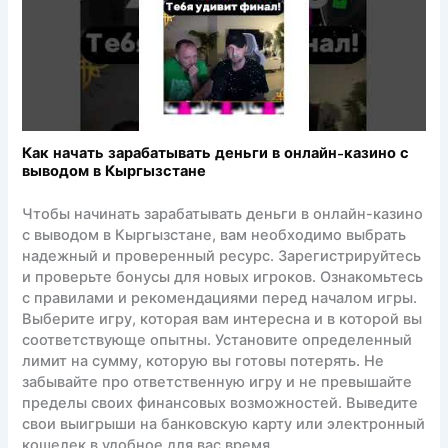
Как начать зарабатывать деньги в онлайн-казино с
выводом в Кыргызстане
Чтобы начинать зарабатывать деньги в онлайн-казино
с выводом в Кыргызстане, вам необходимо выбрать
надежный и проверенный ресурс. Зарегистрируйтесь
и проверьте бонусы для новых игроков. Ознакомьтесь
с правилами и рекомендациями перед началом игры.
Выберите игру, которая вам интересна и в которой вы
соответствующе опытны. Установите определенный
лимит на сумму, которую вы готовы потерять. Не
забывайте про ответственную игру и не превышайте
пределы своих финансовых возможностей. Выведите
свои выигрыши на банковскую карту или электронный
кошелек в удобное для вас время.