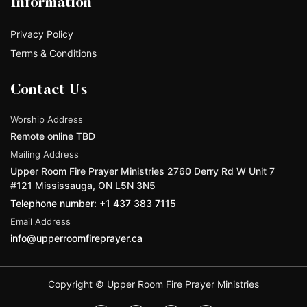
Information
Privacy Policy
Terms & Conditions
Contact Us
Worship Address
Remote online TBD
Mailing Address
Upper Room Fire Prayer Ministries 2760 Derry Rd W Unit 7
#121 Mississauga, ON L5N 3N5
Telephone number: +1 437 383 7115
Email Address
info@upperroomfireprayer.ca
Copyright © Upper Room Fire Prayer Ministries