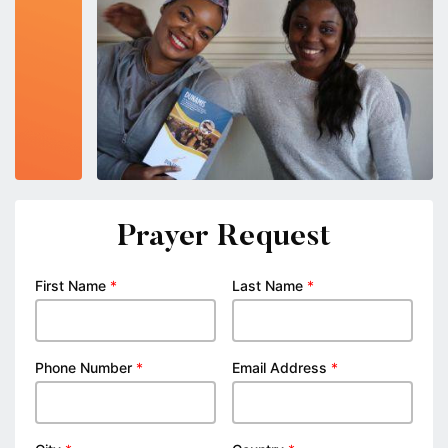
Prayer Request
First Name
*
Last Name
*
Phone Number
*
Email Address
*