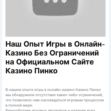
Наш Опыт Игры в Онлайн-
Казино Без Ограничений
на Официальном Сайте
Казино Пинко
В нашем опыте игры в онлайн-казино Казино Пинко
мы обнаружили отсутствие каких-либо ограничений,
что позволило нам наслаждаться игровым процессом
в полной мере.
Разнообразие игровых автоматов и наличие всех