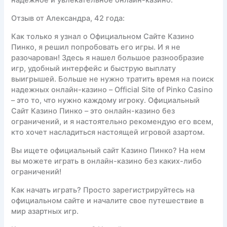
Отзыв от Александра, 42 года:
Как только я узнал о Официальном Сайте Казино
Пинко, я решил попробовать его игры. И я не
разочарован! Здесь я нашел большое разнообразие
игр, удобный интерфейс и быструю выплату
выигрышей. Больше не нужно тратить время на поиск
надежных онлайн-казино – Official Site of Pinko Casino
– это то, что нужно каждому игроку. Официальный
Сайт Казино Пинко – это онлайн-казино без
ограничений, и я настоятельно рекомендую его всем,
кто хочет насладиться настоящей игровой азартом.
Вы ищете официальный сайт Казино Пинко? На нем
вы можете играть в онлайн-казино без каких-либо
ограничений!
Как начать играть? Просто зарегистрируйтесь на
официальном сайте и началите свое путешествие в
мир азартных игр.