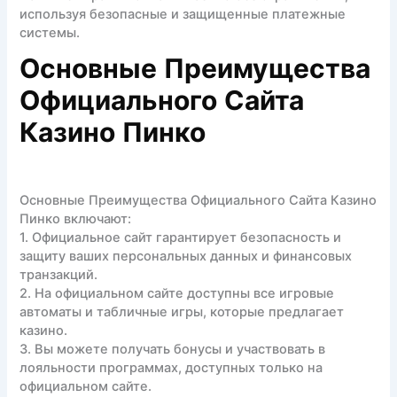
используя безопасные и защищенные платежные
системы.
Основные Преимущества
Официального Сайта
Казино Пинко
Основные Преимущества Официального Сайта Казино
Пинко включают:
1. Официальное сайт гарантирует безопасность и
защиту ваших персональных данных и финансовых
транзакций.
2. На официальном сайте доступны все игровые
автоматы и табличные игры, которые предлагает
казино.
3. Вы можете получать бонусы и участвовать в
лояльности программах, доступных только на
официальном сайте.