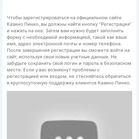
Чтобы зарегистрироваться на официальном сайте
Казино Пинко, вы должны найти кнопку “Регистрация”
и нажать на нее. Затем вам нужно будет заполнить
форму с необходимой информацией, такой как ваше
имя, адрес электронной почты и номер телефона.
После завершения регистрации вы сможете войти на
сайт, используя свои новые учетные данные. Не
забудьте сохранить свой логин и пароль в безопасном
месте. Если у вас возникнут проблемы с
регистрацией или входом, не стесняйтесь обратиться
в круглосуточную поддержку клиентов Казино Пинко.