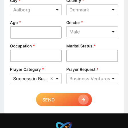
City
*
Country
*
Aalborg
Denmark
Age
*
Gender
*
Male
Occupation
*
Marital Status
*
Prayer Category
*
Prayer Request
*
Success in Business
Business Ventures
SEND