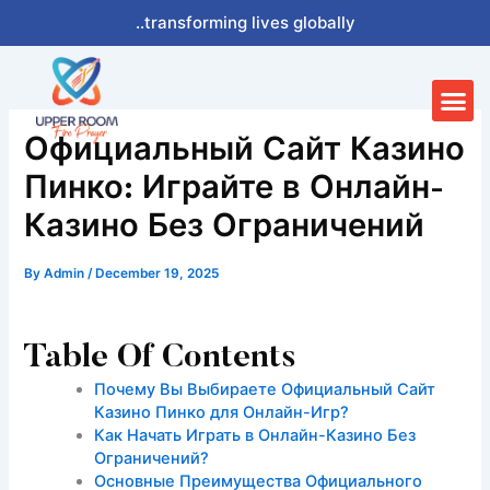
Skip
..transforming lives globally
to
content
Me
Официальный Сайт Казино
Пинко: Играйте в Онлайн-
Казино Без Ограничений
By
Admin
/
December 19, 2025
Table Of Contents
Почему Вы Выбираете Официальный Сайт
Казино Пинко для Онлайн-Игр?
Как Начать Играть в Онлайн-Казино Без
Ограничений?
Основные Преимущества Официального