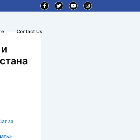
F
T
Y
I
a
w
o
n
c
i
u
s
e
t
t
t
b
t
u
a
o
e
b
g
re
Contact Us
o
r
e
r
k
a
-
m
f
 и
хстана
аг за
нать»