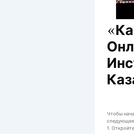
«Ка
Онл
Инс
Каз
Чтобы нача
следующее
1. Откройт