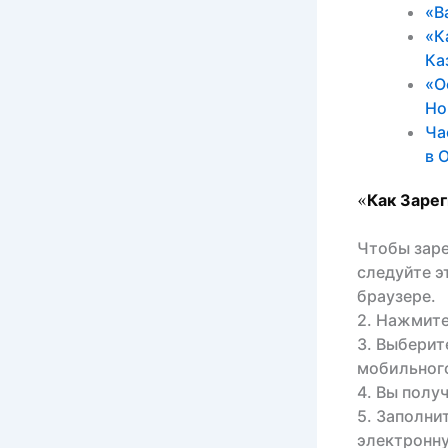
«В
«К
Ка
«О
Но
Ча
в 
«Как Зарег
Чтобы заре
следуйте э
браузере.
2. Нажмите
3. Выберит
мобильного
4. Вы полу
5. Заполни
электронну