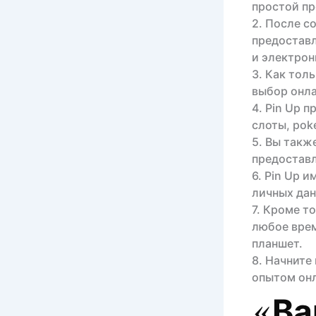
простой пр
2. После с
предоставл
и электрон
3. Как тол
выбор онла
4. Pin Up 
слоты, poke
5. Вы такж
предоставл
6. Pin Up 
личных дан
7. Кроме то
любое врем
планшет.
8. Начните
опытом онл
«Ва