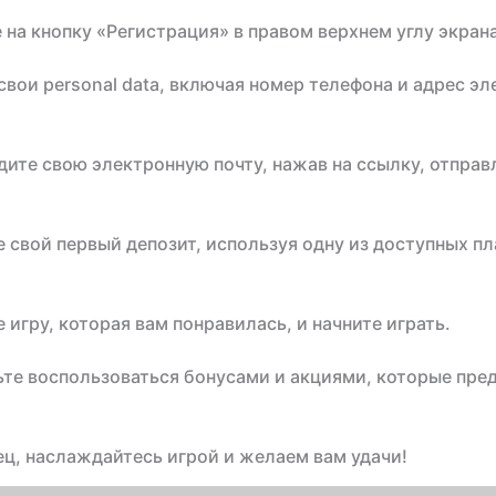
 на кнопку «Регистрация» в правом верхнем углу экрана
 свои personal data, включая номер телефона и адрес э
дите свою электронную почту, нажав на ссылку, отправ
е свой первый депозит, используя одну из доступных п
е игру, которая вам понравилась, и начните играть.
дьте воспользоваться бонусами и акциями, которые пре
нец, наслаждайтесь игрой и желаем вам удачи!