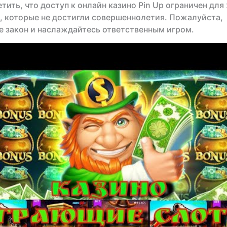
тить, что доступ к онлайн казино Pin Up ограничен для
, которые не достигли совершеннолетия. Пожалуйста,
 закон и наслаждайтесь ответственным игром.