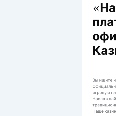
«На
пла
офи
Каз
Вы ищите н
Официальны
игровую п
Наслаждай
традиционн
Наше казин