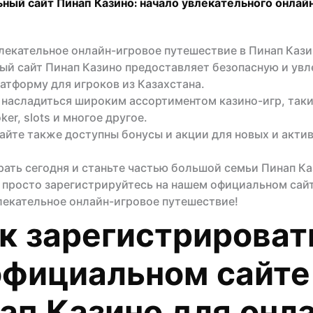
ый сайт Пинап Казино: начало увлекательного онлай
лекательное онлайн-игровое путешествие в Пинап Кази
й сайт Пинап Казино предоставляет безопасную и ув
атформу для игроков из Казахстана.
насладиться широким ассортиментом казино-игр, таки
ker, slots и многое другое.
айте также доступны бонусы и акции для новых и акти
рать сегодня и станьте частью большой семьи Пинап Ка
 просто зарегистрируйтесь на нашем официальном сайт
лекательное онлайн-игровое путешествие!
к зарегистрироват
официальном сайте