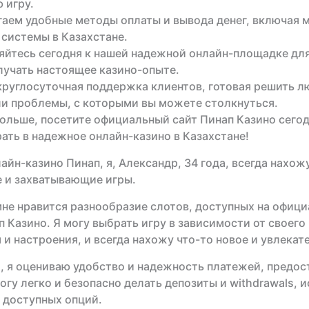
 игру.
аем удобные методы оплаты и вывода денег, включая 
системы в Казахстане.
йтесь сегодня к нашей надежной онлайн-площадке для
лучать настоящее казино-опыте.
 круглосуточная поддержка клиентов, готовая решить 
и проблемы, с которыми вы можете столкнуться.
ольше, посетите официальный сайт Пинап Казино сегод
рать в надежное онлайн-казино в Казахстане!
лайн-казино Пинап, я, Александр, 34 года, всегда нахож
 и захватывающие игры.
не нравится разнообразие слотов, доступных на офиц
п Казино. Я могу выбрать игру в зависимости от своего
 и настроения, и всегда нахожу что-то новое и увлекат
, я оцениваю удобство и надежность платежей, предо
могу легко и безопасно делать депозиты и withdrawals, 
 доступных опций.