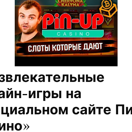
звлекательные
айн-игры на
циальном сайте П
ино»