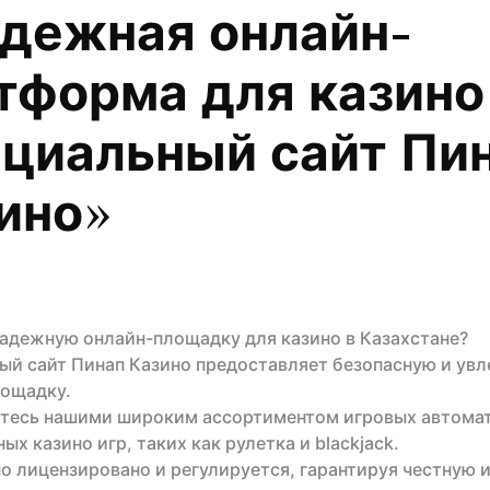
дежная онлайн-
тформа для казино
циальный сайт Пи
ино»
адежную онлайн-площадку для казино в Казахстане?
й сайт Пинап Казино предоставляет безопасную и ув
лощадку.
тесь нашими широким ассортиментом игровых автомат
ых казино игр, таких как рулетка и blackjack.
о лицензировано и регулируется, гарантируя честную 