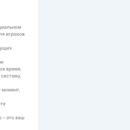
циальном
ля игроков
дущих
ые
ое время.
 систему,
 момент,
ите
 – это ваш