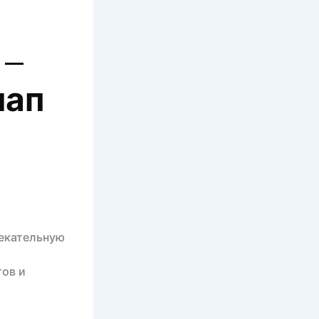
 –
нап
лекательную
ов и
и