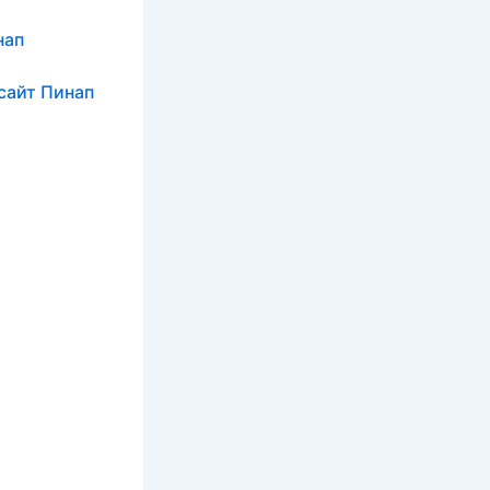
нап
сайт Пинап