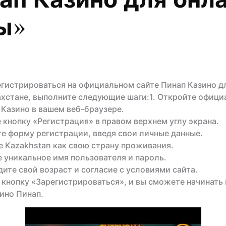
ап Казино для онл
ы»
гистрироваться на официальном сайте Пинап Казино д
ахстане, выполните следующие шаги:1. Откройте офиц
 Казино в вашем веб-браузере.
 кнопку «Регистрация» в правом верхнем углу экрана.
те форму регистрации, введя свои личные данные.
е Kazakhstan как свою страну проживания.
е уникальное имя пользователя и пароль.
дите свой возраст и согласие с условиями сайта.
 кнопку «Зарегистрироваться», и вы сможете начинать 
ино Пинап.