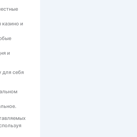
местные
 казино и
любые
ня и
у для себя
иальном
ельное.
ставляемых
используя