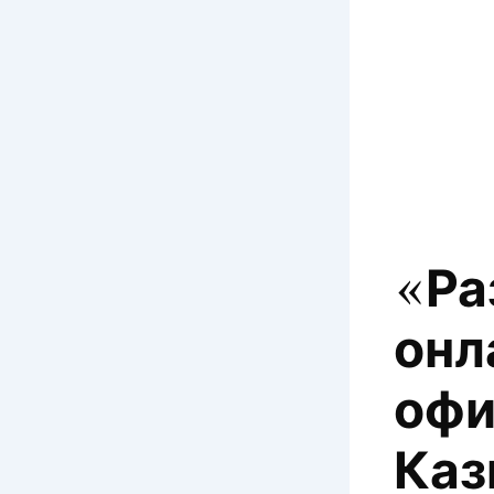
«Ра
онл
офи
Каз