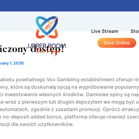
Live Stream
Sto
Give Online
iczony dostęp!
uary 1, 2026
kietu powitalnego Vox Gambling establishment oferuje r
ny, które są doskonałą opcją na wypróbowanie popularny
ci inwestowania własnych środków. Darmowe spiny są naj
e wraz z pierwszym lub drugim depozytem we mogą być 
automatach, zgodnie z zasadami promocji. Oprócz atrakc
o no-deposit added bonus, platforma oferuje również szer
ocji dla swoich użytkowników.