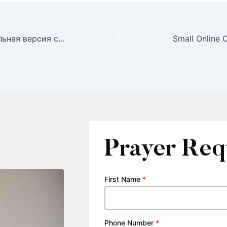
«Гоксбет: Мобильная версия слотов для беззаботной игры на украинском рынке»
Small Online 
Prayer Req
First Name
*
Phone Number
*