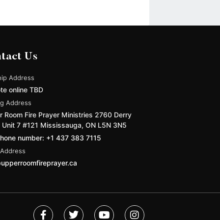
tact Us
ip Address
te online TBD
ng Address
 Room Fire Prayer Ministries 2760 Derry
 Unit 7 #121 Mississauga, ON L5N 3N5
phone number: +1 437 383 7115
 Address
upperroomfireprayer.ca
F
T
Y
I
a
w
o
n