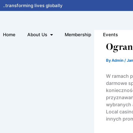
Skip
..transforming lives globally
to
content
Home
About Us
Membership
Events
Ogran
By
Admin
/
Jan
W ramach pa
darmowe spi
koniecznoś
przyznawan
wybranych 
Local casin
innych prom