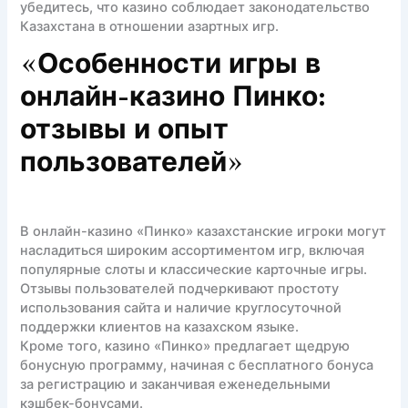
убедитесь, что казино соблюдает законодательство
Казахстана в отношении азартных игр.
«Особенности игры в
онлайн-казино Пинко:
отзывы и опыт
пользователей»
В онлайн-казино «Пинко» казахстанские игроки могут
насладиться широким ассортиментом игр, включая
популярные слоты и классические карточные игры.
Отзывы пользователей подчеркивают простоту
использования сайта и наличие круглосуточной
поддержки клиентов на казахском языке.
Кроме того, казино «Пинко» предлагает щедрую
бонусную программу, начиная с бесплатного бонуса
за регистрацию и заканчивая еженедельными
кэшбек-бонусами.