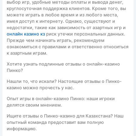
выбор игр, удобные методы оплаты и вывода денег,
круглосуточная поддержка клиентов. Кроме того, вы
можете играть в любое время и из любого места,
имея доступ к интернету. Однако, существуют и
недостатки, такие как зависимость от азартных игр и
онлайн казино кз
риск утечки персональных данных.
Прежде чем начинать играть, рекомендуем
ознакомиться с правилами и ответственно относиться
к азартным играм.
Хотите узнать подлинные отзывы о онлайн-казино
Пинко?
Нашли то, что искали? Настоящие отзывы о Пинко-
казино можно прочесть у нас.
Опыт игры в онлайн-казино Пинко: наши игроки
делятся своим мнением.
Ищите отзывы о Пинко-казино для Казахстана? Наш
опытный команда предоставит вам полную
информацию.