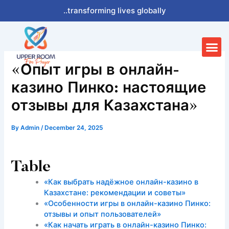
Skip
..transforming lives globally
to
content
Me
«Опыт игры в онлайн-
казино Пинко: настоящие
отзывы для Казахстана»
By
Admin
/
December 24, 2025
Table
«Как выбрать надёжное онлайн-казино в
Казахстане: рекомендации и советы»
«Особенности игры в онлайн-казино Пинко:
отзывы и опыт пользователей»
«Как начать играть в онлайн-казино Пинко: