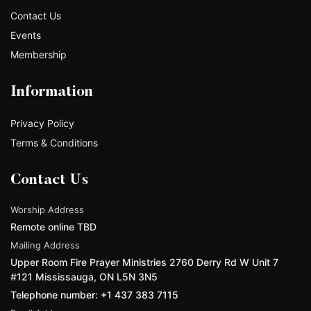
Contact Us
Events
Membership
Information
Privacy Policy
Terms & Conditions
Contact Us
Worship Address
Remote online TBD
Mailing Address
Upper Room Fire Prayer Ministries 2760 Derry Rd W Unit 7
#121 Mississauga, ON L5N 3N5
Telephone number: +1 437 383 7115