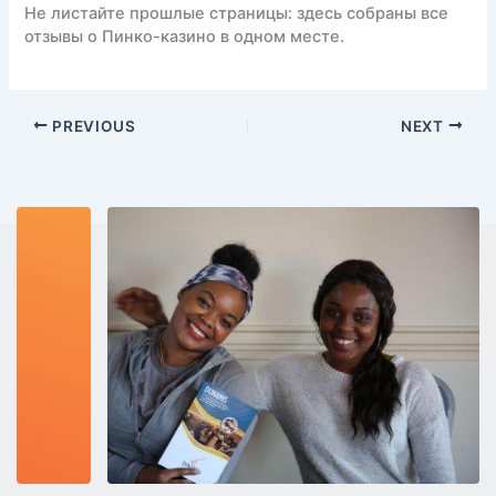
Не листайте прошлые страницы: здесь собраны все
отзывы о Пинко-казино в одном месте.
PREVIOUS
NEXT