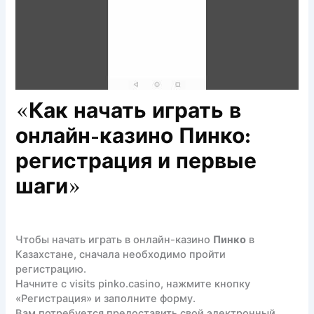
«Как начать играть в
онлайн-казино Пинко:
регистрация и первые
шаги»
Чтобы начать играть в онлайн-казино
Пинко
в
Казахстане, сначала необходимо пройти
регистрацию.
Начните с visits pinko.casino, нажмите кнопку
«Регистрация» и заполните форму.
Вам потребуется предоставить свой электронный