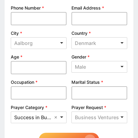
Phone Number
*
Email Address
*
City
*
Country
*
Aalborg
Denmark
Age
*
Gender
*
Male
Occupation
*
Marital Status
*
Prayer Category
*
Prayer Request
*
Success in Business
Business Ventures