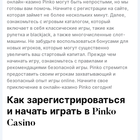
онлайн-казино Pinko могут быть непростыми, но мы
готовы вам помочь. Начните с регистрации на сайте,
которая займет не более нескольких минут. Далее,
ознакомьтесь с игровым каталогом, который
включает в себя классические игры, такие как
рулетка и blackjack, а также многочисленные слот-
машины. Не забудьте воспользоваться бонусами для
новых игроков, которые могут существенно
увеличить ваш стартовый капитал. Прежде чем
начинать игру, ознакомьтесь с правилами и
рекомендациями безопасной игры. Pinko стремится
предоставить своим игрокам захватывающий и
безопасный опыт игры online. Начните свое
приключение в онлайн-казино Pinko сегодня!
Как зарегистрироваться
и начать играть в Pinko
Casino