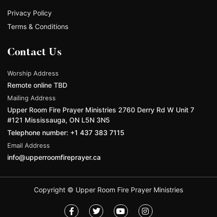
Privacy Policy
Terms & Conditions
Contact Us
Worship Address
Remote online TBD
Mailing Address
Upper Room Fire Prayer Ministries 2760 Derry Rd W Unit 7
#121 Mississauga, ON L5N 3N5
Telephone number: +1 437 383 7115
Email Address
info@upperroomfireprayer.ca
Copyright © Upper Room Fire Prayer Ministries
F
T
Y
I
a
w
o
n