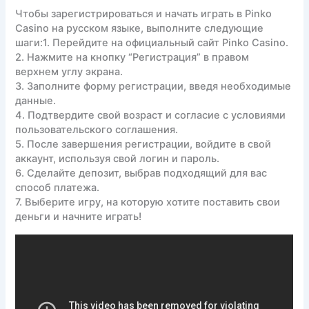
Чтобы зарегистрироваться и начать играть в Pinko
Casino на русском языке, выполните следующие
шаги:1. Перейдите на официальный сайт Pinko Casino.
2. Нажмите на кнопку “Регистрация” в правом
верхнем углу экрана.
3. Заполните форму регистрации, введя необходимые
данные.
4. Подтвердите свой возраст и согласие с условиями
пользовательского соглашения.
5. После завершения регистрации, войдите в свой
аккаунт, используя свой логин и пароль.
6. Сделайте депозит, выбрав подходящий для вас
способ платежа.
7. Выберите игру, на которую хотите поставить свои
деньги и начните играть!