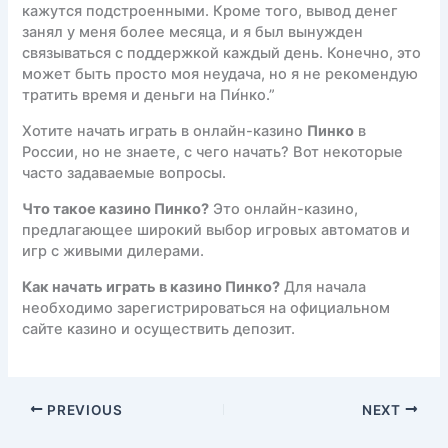
кажутся подстроенными. Кроме того, вывод денег
занял у меня более месяца, и я был вынужден
связываться с поддержкой каждый день. Конечно, это
может быть просто моя неудача, но я не рекомендую
тратить время и деньги на Пи́нко.”
Хотите начать играть в онлайн-казино
Пинко
в
России, но не знаете, с чего начать? Вот некоторые
часто задаваемые вопросы.
Что такое казино Пинко?
Это онлайн-казино,
предлагающее широкий выбор игровых автоматов и
игр с живыми дилерами.
Как начать играть в казино Пинко?
Для начала
необходимо зарегистрироваться на официальном
сайте казино и осуществить депозит.
PREVIOUS
NEXT