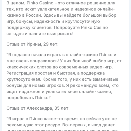
В целом, Pinko Casino – это отличное решение для
тех, кто искат увлекательное и надежное онлайн-
казино в России. Здесь вы найдете большой выбор
игр, бонусы, надежность и круглосуточную
поддержку клиентов. Попробуйте Pinko Casino
сегодня и начните выигрывать!
Отзыв от Ирины, 29 лет:
“Я недавно начала играть в онлайн-казино Пи́нко и
мне очень понравилось! У них большой выбор игр, от
классических слотов до современных видео-игр.
Регистрация простая и быстрая, а поддержка
круглосуточная. Кроме того, у них есть заманчивые
бонусы для новых игроков. Я рекомендую всем, кто
ищет надежное и увлекательное онлайн-казино,
попробовать Пи́нко!”
Отзыв от Александра, 35 лет:
“Я играл в Пи́нко какое-то время, но сейчас уже не
рекомендую этот ресурс. Во-первых, вывод денег
иногда задерживается на неделю или даже дольше.