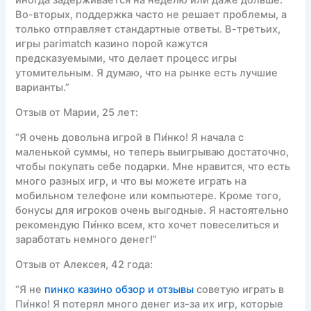
Во-вторых, поддержка часто не решает проблемы, а
только отправляет стандартные ответы. В-третьих,
игры parimatch казино порой кажутся
предсказуемыми, что делает процесс игры
утомительным. Я думаю, что на рынке есть лучшие
варианты.”
Отзыв от Марии, 25 лет:
“Я очень довольна игрой в Пи́нко! Я начала с
маленькой суммы, но теперь выигрываю достаточно,
чтобы покупать себе подарки. Мне нравится, что есть
много разных игр, и что вы можете играть на
мобильном телефоне или компьютере. Кроме того,
бонусы для игроков очень выгодные. Я настоятельно
рекомендую Пи́нко всем, кто хочет повеселиться и
заработать немного денег!”
Отзыв от Алексея, 42 года:
“Я не
пинко казино обзор и отзывы
советую играть в
Пи́нко! Я потерял много денег из-за их игр, которые