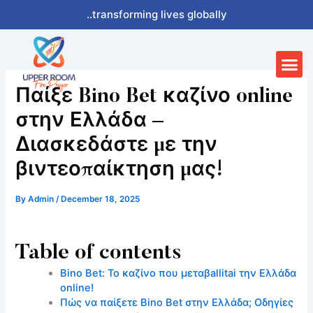
Skip
..transforming lives globally
to
content
Me
Παίξε Bino Bet καζίνο online
στην Ελλάδα –
Διασκεδάστε με την
βιντεοπαίκτηση μας!
By
Admin
/
December 18, 2025
Table of contents
Bino Bet: Το καζίνο που μεταβallitai την Ελλάδα
online!
Πώς να παίξετε Bino Bet στην Ελλάδα; Οδηγίες