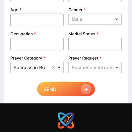
Age
*
Gender
*
Male
Occupation
*
Marital Status
*
Prayer Category
*
Prayer Request
*
Success in Business
Business Ventures
SEND