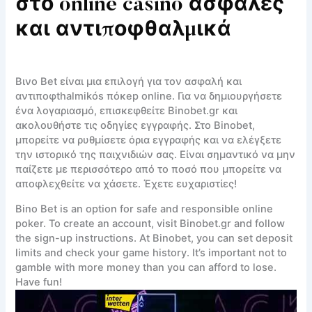
στο online casino ασφαλές
και αντιποφθαλμικά
Βινο Bet είναι μια επιλογή για τον ασφαλή και
αντιποφthalmikós πόκер online. Για να δημιουργήσετε
ένα λογαριασμό, επισκεφθείτε Binobet.gr και
ακολουθήστε τις οδηγίες εγγραφής. Στο Binobet,
μπορείτε να ρυθμίσετε όρια εγγραφής και να ελέγξετε
την ιστορικό της παιχνιδιών σας. Είναι σημαντικό να μην
παίζετε με περισσότερο από το ποσό που μπορείτε να
αποφλεχθείτε να χάσετε. Έχετε ευχαριστίες!
Bino Bet is an option for safe and responsible online
poker. To create an account, visit Binobet.gr and follow
the sign-up instructions. At Binobet, you can set deposit
limits and check your game history. It’s important not to
gamble with more money than you can afford to lose.
Have fun!