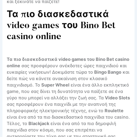
και ξεκινάτε να παίζετε!
Τα πιο διασκεδαστικά
video games του Bino Bet
casino online
Τα πιο διασκεδαστικά video games του Bino Bet casino
online
σας προσφέρουν ανέκδοτες ώρες παιχνιδιού και
ευκαιρίες νικήσεων! Δοκιμάστε τώρα το
Bingo Bango
και
δείτε πώς να κάνετε ανακαίνιση στον κλασικό
παιχνιδισμό. Το
Super Wheel
είναι ένα άλλο εκπληκτικό
game, που σας δίνει τη δυνατότητα να παίξετε σε ένα
γύρο που μπορεί να αλλάξει την ζωή σας. Τα
Video Slots
σας προσφέρουν ένα παιχνίδι με την αναπνοή της
πληροφορικής ηλεκτρονικής τέχνης, ενώ το
Roulette
είναι ένα από τα πιο διασκεδαστικά παιχνίδια του casino.
Τέλος, το
Blackjack
είναι ένα από τα πιο δημοφιλή
παιχνίδια στον κόσμο, που σας επιτρέπει να
αντagonίσετε την τύχη σας με την στρατηγική σας.