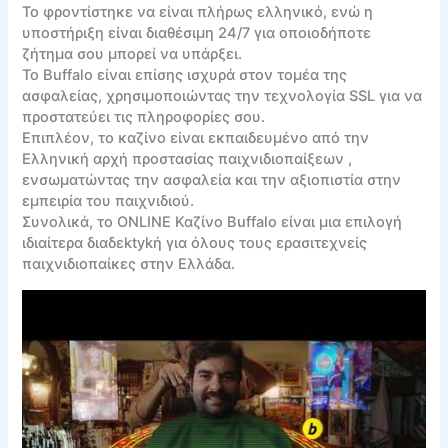
Το φροντίστηκε να είναι πλήρως ελληνικό, ενώ η
υποστήριξη είναι διαθέσιμη 24/7 για οποιοδήποτε
ζήτημα σου μπορεί να υπάρξει.
Το Buffalo είναι επίσης ισχυρά στον τομέα της
ασφαλείας, χρησιμοποιώντας την τεχνολογία SSL για να
προστατεύει τις πληροφορίες σου.
Επιπλέον, το καζίνο είναι εκπαιδευμένο από την
Ελληνική αρχή προστασίας παιχνιδιοπαίξεων ,
ενσωματώντας την ασφαλεία και την αξιοπιστία στην
εμπειρία του παιχνιδιού.
Συνολικά, το ONLINE Καζίνο Buffalo είναι μια επιλογή
ιδιαίτερα διαδεktykή για όλους τους ερασιτεχνείς
παιχνιδιοπαίκες στην Ελλάδα.