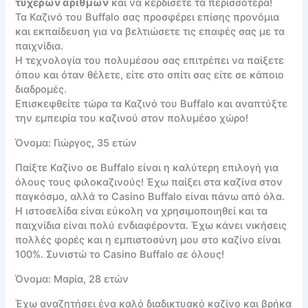
τυχερών αριθμών
και να κερδίσετε τα περισσότερα!
Τα Καζινό του Buffalo σας προσφέρει επίσης προνόμια
και εκπαίδευση για να βελτιώσετε τις επαφές σας με τα
παιχνίδια.
Η τεχνολογία του πολυμέσου σας επιτρέπει να παίξετε
όπου και όταν θέλετε, είτε στο σπίτι σας είτε σε κάποιο
διαδρομές.
Επισκεφθείτε τώρα τα Καζινό του Buffalo και αναπτύξτε
την εμπειρία του καζινού στον πολυμέσο χώρο!
Όνομα: Γιώργος, 35 ετών
Παίξτε Καζίνο σε Buffalo είναι η καλύτερη επιλογή για
όλους τους φιλοκαζινούς! Έχω παίξει στα καζίνα στον
παγκόσμο, αλλά το Casino Buffalo είναι πάνω από όλα.
Η ιστοσελίδα είναι εύκολη να χρησιμοποιηθεί και τα
παιχνίδια είναι πολύ ενδιαφέροντα. Έχω κάνει νικήσεις
πολλές φορές και η εμπιστοσύνη μου στο καζίνο είναι
100%. Συνιστώ το Casino Buffalo σε όλους!
Όνομα: Μαρία, 28 ετών
Έχω αναζητήσει ένα καλό διαδικτυακό καζίνο και βρήκα