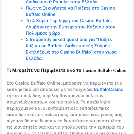
Διαδικτυακά Popular στην Ελλάδα
Πώς να Ξεκινήσετε να Παίζετε στο Casino
Buffalo Online
Τα 4 Κυρία Περίληψη του Casino Buffalo:
Λαμβάνετε την Εμπειρία του Καζινού στον
Πολυμέσο χώρο
Σ frequently asked questions για “Παίξτε
Καζίνο σε Buffalo: Διαδικτυακές Στιγμές
Εκπλήξεως στο Casino Buffalo” στην χώρα
Ελλάδα:
Τι Μπορείτε να Περιμένετε από το Casino Buffalo Online
Στο Casino Buffalo Online, μπορείτε να περιμένετε ένα
εκπληκτικό ιati απόδosiς με τα παιχνίδια
BuffaloCasino
της ιστοσελίδας, περιλαμβανομένων ρολικών,
παιχνιδιών καρτών και πιο πολλά. Το κατάλληλο
περιεχόμενο και οι εκπαιδευτικές εκπαιδευτικές
εκπαιδευτικές εκπαιδευτικές εκπαιδευτικές ρολές σας
σίγουρα θα σας δώσουν τη δυνατότητα να αναπτύξετε
τις ικανότητές σας και να απολαύσετε την εμπειρία του
παιχνιδιού. Το Casino Buffalo Online είναι εγγεγραμμένο