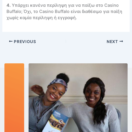
4.
Υπάρχει κανένα περίληψη για να παίξω στο Casino
Buffalo; Όχι, το Casino Buffalo είναι διαθέσιμο για παίξη
χωρίς καμία περίληψη ή εγγραφή.
PREVIOUS
NEXT