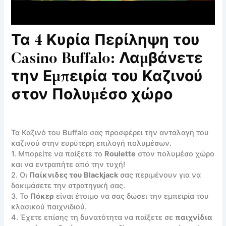
Τα 4 Κυρία Περίληψη του
Casino Buffalo: Λαμβάνετε
την Εμπειρία του Καζινού
στον Πολυμέσο χώρο
Τα Καζινό του Buffalo σας προσφέρει την ανταλαγή του
καζινού στην ευρύτερη επιλογή πολυμέσων.
1. Μπορείτε να παίξετε το
Roulette
στον πολυμέσο χώρο
και να εντραπήτε από την τυχή!
2. Οι
Παίκνιδες του Blackjack
σας περιμένουν για να
δοκιμάσετε την στρατηγική σας.
3. Το
Πόκερ
είναι έτοιμο να σας δώσει την εμπειρία του
κλασικού παιχνιδιού.
4. Έχετε επίσης τη δυνατότητα να παίξετε σε
παιχνίδια