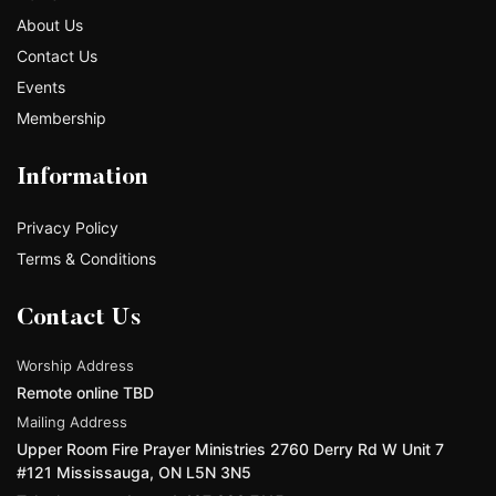
About Us
Contact Us
Events
Membership
Information
Privacy Policy
Terms & Conditions
Contact Us
Worship Address
Remote online TBD
Mailing Address
Upper Room Fire Prayer Ministries 2760 Derry Rd W Unit 7
#121 Mississauga, ON L5N 3N5