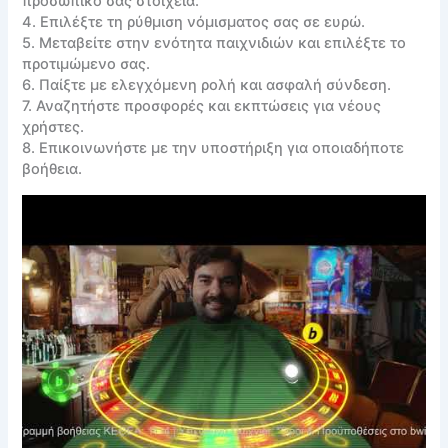
προσωπικό σας στοιχεία.
4. Επιλέξτε τη ρύθμιση νόμισματος σας σε ευρώ.
5. Μεταβείτε στην ενότητα παιχνιδιών και επιλέξτε το
προτιμώμενο σας.
6. Παίξτε με ελεγχόμενη ρολή και ασφαλή σύνδεση.
7. Αναζητήστε προσφορές και εκπτώσεις για νέους
χρήστες.
8. Επικοινωνήστε με την υποστήριξη για οποιαδήποτε
βοήθεια.