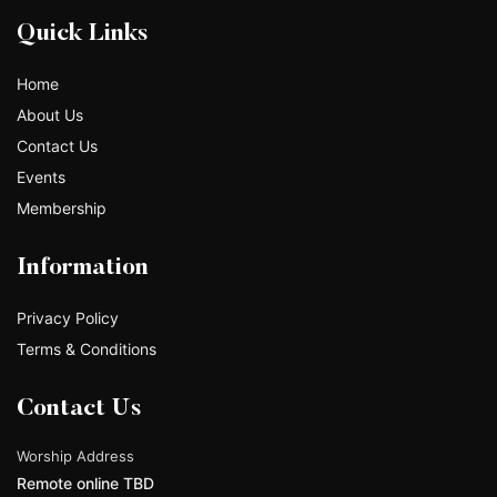
Quick Links
Home
About Us
Contact Us
Events
Membership
Information
Privacy Policy
Terms & Conditions
Contact Us
Worship Address
Remote online TBD