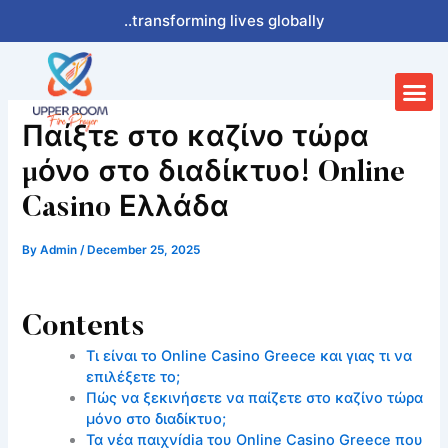
Skip
..transforming lives globally
to
content
Me
Παίξτε στο καζίνο τώρα
μόνο στο διαδίκτυο! Online
Casino Ελλάδα
By
Admin
/
December 25, 2025
Contents
Τι είναι το Online Casino Greece και γιας τι να
επιλέξετε το;
Πώς να ξεκινήσετε να παίζετε στο καζίνο τώρα
μόνο στο διαδίκτυο;
Τα νέα παιχνídia του Online Casino Greece που