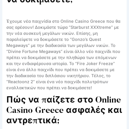
να δοκιμάσετε;
Έχουμε νέα παιχνídia στο Online Casino Greece που θα
σας αρέσουν! Δοκιμάστε τώρα “Starburst XXXtreme” με
την νέα συσκευή μεγάλων νικών. Επίσης, μη
παραλείψετε να δοκιμάσετε το “Gonzo’s Quest
Megaways” με την διαδικασία των μεγάλων νικών. Το
“Divine Fortune Megaways” είναι άλλο νέο παιχνίδι που
πρέπει να δοκιμάσετε με την πληθώρα των επόμενων
και την ενδιαφέρουσα ιστορία. Το “Fire Joker Freeze”
είναι ένα άλλο παιχνίδι που πρέπει να δοκιμάσετε με
την διαδικασία του διπλάσιου νικητήριου. Τέλος, το
“Reactoonz 2” είναι ένα νέο παιχνίδι πολυτρόπων
εναλλακτικών που πρέπει να δοκιμάσετε!
Πώς να παίζετε στο Online
Casino Greece ασφαλές και
αντρεπτικά;