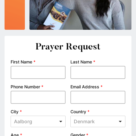
Prayer Request
First Name
*
Last Name
*
Phone Number
*
Email Address
*
City
*
Country
*
Aalborg
Denmark
Age
*
Gender
*