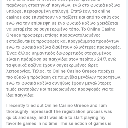
παράνομη στρατηγική παιγνίων, ενώ στα φυσικά καζίνα
υπάρχει περιορισμένη επιλογή. Επιπλέον, τα online
casinos σας επιτρέπουν να παίζετε και από το σπίτι σας,
ενώ για την επίσκεψη σε ένα φυσικό καζίνο χρειάζεται
να μεταβείτε σε συγκεκριμένο τόπο. Το Online Casino
Greece προσφέρει επίσης προσανατολισμένες
εκπαιδευτικές προσφορές και προγράμματα προσόντων,
ενώ τα φυσικά καζίνα διαθέτουν ολιγότερες προσφορές.
Ένας άλλος σημαντικός διαφορετικός στοχευμένος
είναι η πρόσβαση σε παιχνίδια στον περίπου 24/7, ενώ
τα φυσικά καζίνα έχουν συγκεκριμένες ώρες
λειτουργίας. Τέλος, το Online Casino Greece παρέχει
πιο εύκολη πρόσβαση σε παιχνίδια μεγάλων ποσοτήτων,
ενώ τα φυσικά καζίνα συνήθως έχουν μεγαλύτερες
τιμές εισιτηρίων και περιορισμένες προσφορές για τα
ίδια παιχνίδια.
I recently tried out Online Casino Greece and I am
thoroughly impressed! The registration process was
quick and easy, and I was able to start playing my
favorite games in no time. The selection of games is