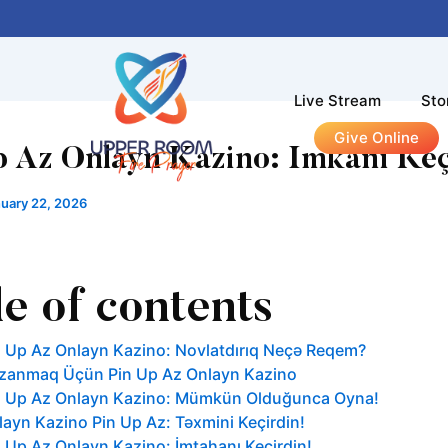
Live Stream
Sto
Give Online
p Az Onlayn Kazino: Imkanı Keç
uary 22, 2026
e of contents
n Up Az Onlayn Kazino: Novlatdırıq Neçə Reqem?
zanmaq Üçün Pin Up Az Onlayn Kazino
n Up Az Onlayn Kazino: Mümkün Olduğunca Oyna!
layn Kazino Pin Up Az: Təxmini Keçirdin!
n Up Az Onlayn Kazino: İmtahanı Keçirdin!