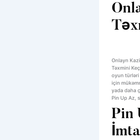
Onla
Təx
Onlayn Kazi
Təxmini Keçi
oyun türləri
için mükəmm
yada daha ç
Pin Up Az, s
Pin 
İmta