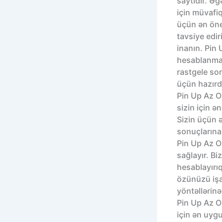
saytıdır. Əg
için müvafiq
üçün ən öne
tavsiye edir
inanın. Pin 
hesablanması
rastgele so
üçün hazırd
Pin Up Az On
sizin için ə
Sizin üçün 
sonuçlarına 
Pin Up Az O
sağlayır. Bi
hesablayırıq
özünüzü işa
yöntəllərin
Pin Up Az On
için ən uygu