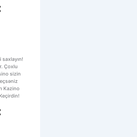
:
 saxlayın!
r. Çoxlu
sino sizin
seçsəniz
yn Kazino
Keçirdin!
: