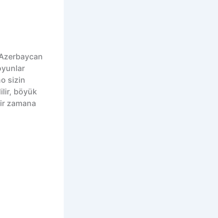
, Azerbaycan
oyunlar
o sizin
ilir, böyük
bir zamana