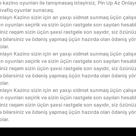
e kazino oyunları ilə tanışmasaq istəyirsiz, Pin Up Az Onla
müvafiq oyunlar sunacaq.
layn Kazino sizin için ən yaxşı xidmət sunmaq üçün çalışır.
n oyunları seçirik və sizin üçün rastgele son sayıları hesab
iniz rəqəm sizin üçün şəxsi rastgele son sayıdır, siz özünü
ə bilərsiniz və ödəniş yapmaq üçün hazırda olan ödəniş yön
lar.
layn Kazino sizin için ən yaxşı xidmət sunmaq üçün çalışır.
n oyunları seçirik və sizin üçün rastgele son sayıları hesab
iniz rəqəm sizin üçün şəxsi rastgele son sayıdır, siz özünü
ə bilərsiniz və ödəniş yapmaq üçün hazırda olan ödəniş yön
lar.
layn Kazino sizin için ən yaxşı xidmət sunmaq üçün çalışır.
n oyunları seçirik və sizin üçün rastgele son sayıları hesab
iniz rəqəm sizin üçün şəxsi rastgele son sayıdır, siz özünü
ə bilərsiniz və ödəniş yapmaq üçün hazırda olan ödəniş yön
lar.