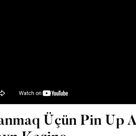
anmaq Üçün Pin Up A