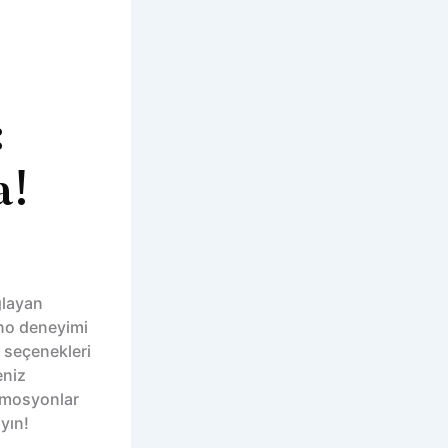
:
a!
ğlayan
ino deneyimi
 seçenekleri
eniz
omosyonlar
yın!