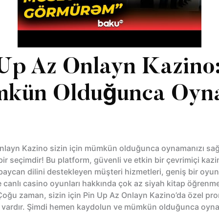
Up Az Onlayn Kazino
kün Olduğunca Oyn
nlayn Kazino sizin için mümkün olduğunca oynamanızı sa
r seçimdir! Bu platform, güvenli ve etkin bir çevrimiçi kaz
baycan dilini destekleyen müşteri hizmetleri, geniş bir oyun
e canlı casino oyunları hakkında çok az siyah kitap öğrenm
oğu zaman, sizin için Pin Up Az Onlayn Kazino’da özel pr
 vardır. Şimdi hemen kaydolun ve mümkün olduğunca oyna