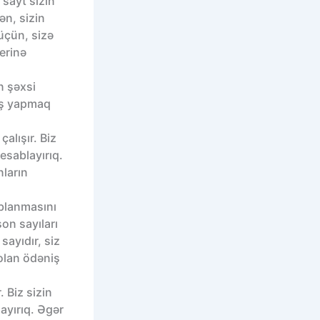
 sayt sizin
ən, sizin
üçün, sizə
erinə
n şəxsi
niş yapmaq
alışır. Biz
hesablayırıq.
nların
ablanmasını
son sayıları
sayıdır, siz
olan ödəniş
 Biz sizin
layırıq. Əgər