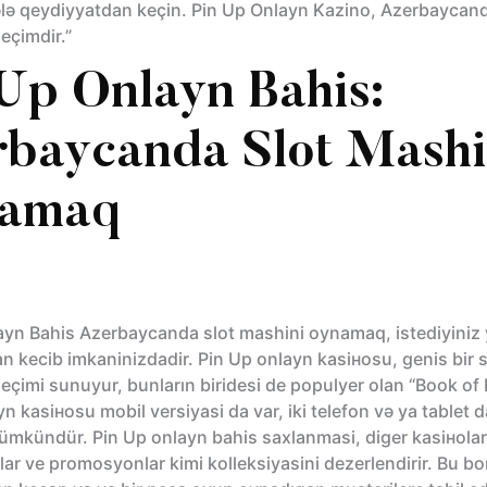
lə qeydiyyatdan keçin. Pin Up Onlayn Kazino, Azerbaycan
eçimdir.”
Up Onlayn Bahis:
rbaycanda Slot Mashi
amaq
ayn Bahis Azerbaycanda slot mashini oynamaq, istediyiniz
n kecib imkaninizdadir. Pin Up onlayn kasiноsu, genis bir s
eçimi sunuyur, bunların biridesi de populyer olan “Book of R
n kasiноsu mobil versiyasi da var, iki telefon və ya tablet 
kündür. Pin Up onlayn bahis saxlanmasi, diger kasiноlard
ar ve promosyonlar kimi kolleksiyasini dezerlendirir. Bu bo