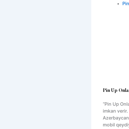
Pi
Pin Up Onl
“Pin Up Onla
imkan verir
Azerbaycan
mobil qeydi