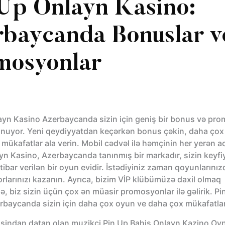
 Up Onlayn Kasino:
rbaycanda Bonuslar v
mosyonlar
ayn Kasino Azerbaycanda sizin için geniş bir bonus və pr
nuyor. Yeni qeydiyyatdan keçərkən bonus çəkin, daha ço
mükafatlar ala verin. Mobil cədvəl ilə həmçinin her yerən a
yn Kasino, Azerbaycanda tanınmış bir markadır, sizin keyfi
tibar verilən bir oyun evidir. İstədiyiniz zaman qoyunlarınız
larınızı kazanın. Ayrıca, bizim VİP klübümüzə daxil olmaq
sə, biz sizin üçün çox ən müasir promosyonlar ilə gəlirik. P
rbaycanda sizin için daha çox oyun ve daha çox mükafatlar
sindan datan olan muzikci Pin Up Bahis Onlayn Kazino O