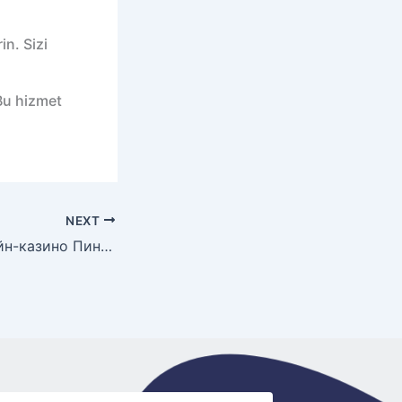
in. Sizi
Bu hizmet
NEXT
«Играйте в онлайн-казино Пинко зеркало и наслаждайтесь азартными играми в Азербайджане»