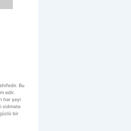
hifedir. Bu
m edir.
n hər şeyi
ni xidmətə
güclü bir