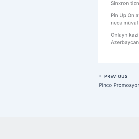
Sinxron tiz
Pin Up Onlay
necə müvafi
Onlayn kazi
Azerbaycand
PREVIOUS