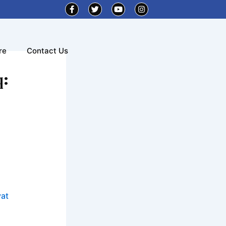
F
T
Y
I
a
w
o
n
c
i
u
s
e
t
t
t
b
t
u
a
o
e
b
g
re
Contact Us
o
r
e
r
k
a
-
m
f
q:
yat