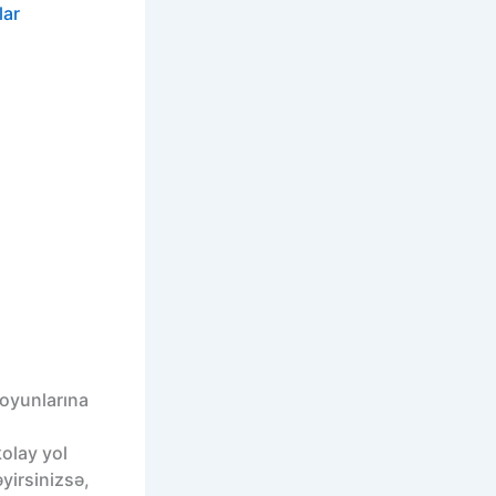
lar
 oyunlarına
olay yol
yirsinizsə,