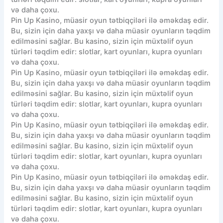
və daha çoxu.
Pin Up Kasino, müasir oyun tətbiqçiləri ilə əməkdaş edir.
Bu, sizin için daha yaxşı və daha müasir oyunların təqdim
edilməsini sağlar. Bu kasino, sizin için müxtəlif oyun
türləri təqdim edir: slotlar, kart oyunları, kupra oyunları
və daha çoxu.
Pin Up Kasino, müasir oyun tətbiqçiləri ilə əməkdaş edir.
Bu, sizin için daha yaxşı və daha müasir oyunların təqdim
edilməsini sağlar. Bu kasino, sizin için müxtəlif oyun
türləri təqdim edir: slotlar, kart oyunları, kupra oyunları
və daha çoxu.
Pin Up Kasino, müasir oyun tətbiqçiləri ilə əməkdaş edir.
Bu, sizin için daha yaxşı və daha müasir oyunların təqdim
edilməsini sağlar. Bu kasino, sizin için müxtəlif oyun
türləri təqdim edir: slotlar, kart oyunları, kupra oyunları
və daha çoxu.
Pin Up Kasino, müasir oyun tətbiqçiləri ilə əməkdaş edir.
Bu, sizin için daha yaxşı və daha müasir oyunların təqdim
edilməsini sağlar. Bu kasino, sizin için müxtəlif oyun
türləri təqdim edir: slotlar, kart oyunları, kupra oyunları
və daha çoxu.