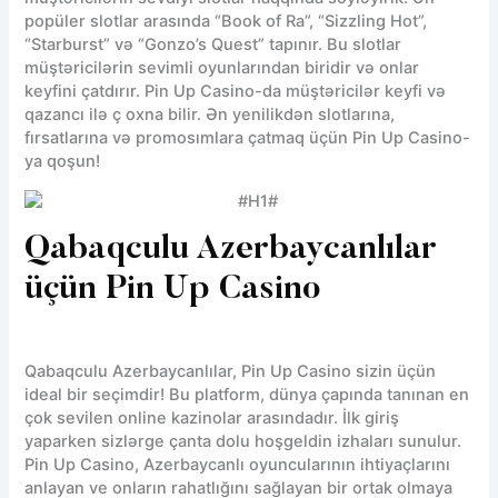
popüler slotlar arasında “Book of Ra”, “Sizzling Hot”,
“Starburst” və “Gonzo’s Quest” tapınır. Bu slotlar
müştəricilərin sevimli oyunlarından biridir və onlar
keyfini çatdırır. Pin Up Casino-da müştəricilər keyfi və
qazancı ilə ç oxna bilir. Ən yenilikdən slotlarına,
fırsatlarına və promosımlara çatmaq üçün Pin Up Casino-
ya qoşun!
Qabaqculu Azerbaycanlılar
üçün Pin Up Casino
Qabaqculu Azerbaycanlılar, Pin Up Casino sizin üçün
ideal bir seçimdir! Bu platform, dünya çapında tanınan en
çok sevilen online kazinolar arasındadır. İlk giriş
yaparken sizlərge çanta dolu hoşgeldin izhaları sunulur.
Pin Up Casino, Azerbaycanlı oyuncularının ihtiyaçlarını
anlayan ve onların rahatlığını sağlayan bir ortak olmaya