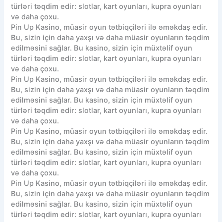
türləri təqdim edir: slotlar, kart oyunları, kupra oyunları
və daha çoxu.
Pin Up Kasino, müasir oyun tətbiqçiləri ilə əməkdaş edir.
Bu, sizin için daha yaxşı və daha müasir oyunların təqdim
edilməsini sağlar. Bu kasino, sizin için müxtəlif oyun
türləri təqdim edir: slotlar, kart oyunları, kupra oyunları
və daha çoxu.
Pin Up Kasino, müasir oyun tətbiqçiləri ilə əməkdaş edir.
Bu, sizin için daha yaxşı və daha müasir oyunların təqdim
edilməsini sağlar. Bu kasino, sizin için müxtəlif oyun
türləri təqdim edir: slotlar, kart oyunları, kupra oyunları
və daha çoxu.
Pin Up Kasino, müasir oyun tətbiqçiləri ilə əməkdaş edir.
Bu, sizin için daha yaxşı və daha müasir oyunların təqdim
edilməsini sağlar. Bu kasino, sizin için müxtəlif oyun
türləri təqdim edir: slotlar, kart oyunları, kupra oyunları
və daha çoxu.
Pin Up Kasino, müasir oyun tətbiqçiləri ilə əməkdaş edir.
Bu, sizin için daha yaxşı və daha müasir oyunların təqdim
edilməsini sağlar. Bu kasino, sizin için müxtəlif oyun
türləri təqdim edir: slotlar, kart oyunları, kupra oyunları