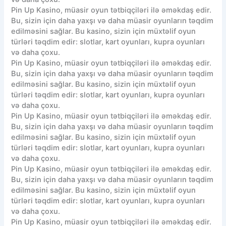
Pin Up Kasino, müasir oyun tətbiqçiləri ilə əməkdaş edir.
Bu, sizin için daha yaxşı və daha müasir oyunların təqdim
edilməsini sağlar. Bu kasino, sizin için müxtəlif oyun
türləri təqdim edir: slotlar, kart oyunları, kupra oyunları
və daha çoxu.
Pin Up Kasino, müasir oyun tətbiqçiləri ilə əməkdaş edir.
Bu, sizin için daha yaxşı və daha müasir oyunların təqdim
edilməsini sağlar. Bu kasino, sizin için müxtəlif oyun
türləri təqdim edir: slotlar, kart oyunları, kupra oyunları
və daha çoxu.
Pin Up Kasino, müasir oyun tətbiqçiləri ilə əməkdaş edir.
Bu, sizin için daha yaxşı və daha müasir oyunların təqdim
edilməsini sağlar. Bu kasino, sizin için müxtəlif oyun
türləri təqdim edir: slotlar, kart oyunları, kupra oyunları
və daha çoxu.
Pin Up Kasino, müasir oyun tətbiqçiləri ilə əməkdaş edir.
Bu, sizin için daha yaxşı və daha müasir oyunların təqdim
edilməsini sağlar. Bu kasino, sizin için müxtəlif oyun
türləri təqdim edir: slotlar, kart oyunları, kupra oyunları
və daha çoxu.
Pin Up Kasino, müasir oyun tətbiqçiləri ilə əməkdaş edir.