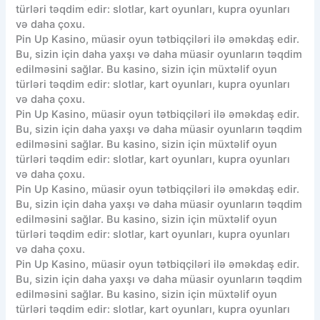
türləri təqdim edir: slotlar, kart oyunları, kupra oyunları
və daha çoxu.
Pin Up Kasino, müasir oyun tətbiqçiləri ilə əməkdaş edir.
Bu, sizin için daha yaxşı və daha müasir oyunların təqdim
edilməsini sağlar. Bu kasino, sizin için müxtəlif oyun
türləri təqdim edir: slotlar, kart oyunları, kupra oyunları
və daha çoxu.
Pin Up Kasino, müasir oyun tətbiqçiləri ilə əməkdaş edir.
Bu, sizin için daha yaxşı və daha müasir oyunların təqdim
edilməsini sağlar. Bu kasino, sizin için müxtəlif oyun
türləri təqdim edir: slotlar, kart oyunları, kupra oyunları
və daha çoxu.
Pin Up Kasino, müasir oyun tətbiqçiləri ilə əməkdaş edir.
Bu, sizin için daha yaxşı və daha müasir oyunların təqdim
edilməsini sağlar. Bu kasino, sizin için müxtəlif oyun
türləri təqdim edir: slotlar, kart oyunları, kupra oyunları
və daha çoxu.
Pin Up Kasino, müasir oyun tətbiqçiləri ilə əməkdaş edir.
Bu, sizin için daha yaxşı və daha müasir oyunların təqdim
edilməsini sağlar. Bu kasino, sizin için müxtəlif oyun
türləri təqdim edir: slotlar, kart oyunları, kupra oyunları