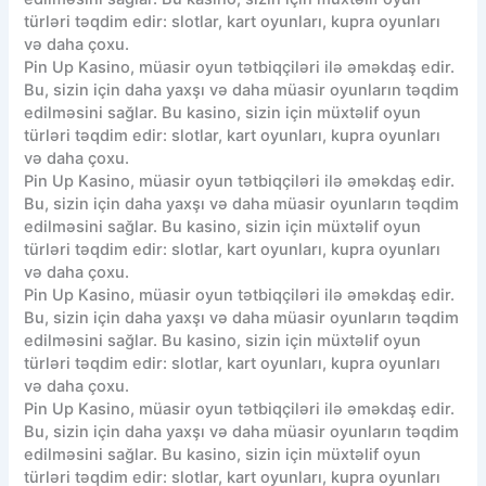
türləri təqdim edir: slotlar, kart oyunları, kupra oyunları
və daha çoxu.
Pin Up Kasino, müasir oyun tətbiqçiləri ilə əməkdaş edir.
Bu, sizin için daha yaxşı və daha müasir oyunların təqdim
edilməsini sağlar. Bu kasino, sizin için müxtəlif oyun
türləri təqdim edir: slotlar, kart oyunları, kupra oyunları
və daha çoxu.
Pin Up Kasino, müasir oyun tətbiqçiləri ilə əməkdaş edir.
Bu, sizin için daha yaxşı və daha müasir oyunların təqdim
edilməsini sağlar. Bu kasino, sizin için müxtəlif oyun
türləri təqdim edir: slotlar, kart oyunları, kupra oyunları
və daha çoxu.
Pin Up Kasino, müasir oyun tətbiqçiləri ilə əməkdaş edir.
Bu, sizin için daha yaxşı və daha müasir oyunların təqdim
edilməsini sağlar. Bu kasino, sizin için müxtəlif oyun
türləri təqdim edir: slotlar, kart oyunları, kupra oyunları
və daha çoxu.
Pin Up Kasino, müasir oyun tətbiqçiləri ilə əməkdaş edir.
Bu, sizin için daha yaxşı və daha müasir oyunların təqdim
edilməsini sağlar. Bu kasino, sizin için müxtəlif oyun
türləri təqdim edir: slotlar, kart oyunları, kupra oyunları