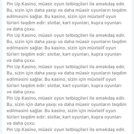
Pin Up Kasino, müasir oyun tətbiqçiləri ilə əməkdaş edir.
Bu, sizin için daha yaxşı və daha müasir oyunların təqdim
edilməsini sağlar. Bu kasino, sizin için müxtəlif oyun
türləri təqdim edir: slotlar, kart oyunları, kupra oyunları
və daha çoxu.
Pin Up Kasino, müasir oyun tətbiqçiləri ilə əməkdaş edir.
Bu, sizin için daha yaxşı və daha müasir oyunların təqdim
edilməsini sağlar. Bu kasino, sizin için müxtəlif oyun
türləri təqdim edir: slotlar, kart oyunları, kupra oyunları
və daha çoxu.
Pin Up Kasino, müasir oyun tətbiqçiləri ilə əməkdaş edir.
Bu, sizin için daha yaxşı və daha müasir oyunların təqdim
edilməsini sağlar. Bu kasino, sizin için müxtəlif oyun
türləri təqdim edir: slotlar, kart oyunları, kupra oyunları
və daha çoxu.
Pin Up Kasino, müasir oyun tətbiqçiləri ilə əməkdaş edir.
Bu, sizin için daha yaxşı və daha müasir oyunların təqdim
edilməsini sağlar. Bu kasino, sizin için müxtəlif oyun
türləri təqdim edir: slotlar, kart oyunları, kupra oyunları
və daha çoxu.
Pin Up Kasino, müasir oyun tətbiqçiləri ilə əməkdaş edir.