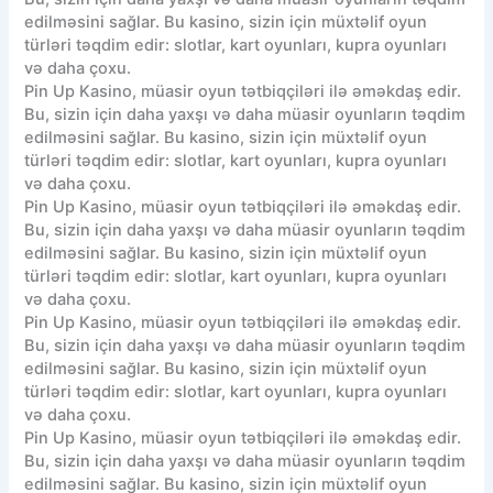
edilməsini sağlar. Bu kasino, sizin için müxtəlif oyun
türləri təqdim edir: slotlar, kart oyunları, kupra oyunları
və daha çoxu.
Pin Up Kasino, müasir oyun tətbiqçiləri ilə əməkdaş edir.
Bu, sizin için daha yaxşı və daha müasir oyunların təqdim
edilməsini sağlar. Bu kasino, sizin için müxtəlif oyun
türləri təqdim edir: slotlar, kart oyunları, kupra oyunları
və daha çoxu.
Pin Up Kasino, müasir oyun tətbiqçiləri ilə əməkdaş edir.
Bu, sizin için daha yaxşı və daha müasir oyunların təqdim
edilməsini sağlar. Bu kasino, sizin için müxtəlif oyun
türləri təqdim edir: slotlar, kart oyunları, kupra oyunları
və daha çoxu.
Pin Up Kasino, müasir oyun tətbiqçiləri ilə əməkdaş edir.
Bu, sizin için daha yaxşı və daha müasir oyunların təqdim
edilməsini sağlar. Bu kasino, sizin için müxtəlif oyun
türləri təqdim edir: slotlar, kart oyunları, kupra oyunları
və daha çoxu.
Pin Up Kasino, müasir oyun tətbiqçiləri ilə əməkdaş edir.
Bu, sizin için daha yaxşı və daha müasir oyunların təqdim
edilməsini sağlar. Bu kasino, sizin için müxtəlif oyun