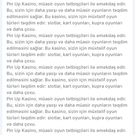
Pin Up Kasino, müasir oyun tətbiqçiləri ilə əməkdaş edir.
Bu, sizin için daha yaxşı və daha müasir oyunların təqdim
edilməsini sağlar. Bu kasino, sizin için müxtəlif oyun
türləri təqdim edir: slotlar, kart oyunları, kupra oyunları
və daha çoxu.
Pin Up Kasino, müasir oyun tətbiqçiləri ilə əməkdaş edir.
Bu, sizin için daha yaxşı və daha müasir oyunların təqdim
edilməsini sağlar. Bu kasino, sizin için müxtəlif oyun
türləri təqdim edir: slotlar, kart oyunları, kupra oyunları
və daha çoxu.
Pin Up Kasino, müasir oyun tətbiqçiləri ilə əməkdaş edir.
Bu, sizin için daha yaxşı və daha müasir oyunların təqdim
edilməsini sağlar. Bu kasino, sizin için müxtəlif oyun
türləri təqdim edir: slotlar, kart oyunları, kupra oyunları
və daha çoxu.
Pin Up Kasino, müasir oyun tətbiqçiləri ilə əməkdaş edir.
Bu, sizin için daha yaxşı və daha müasir oyunların təqdim
edilməsini sağlar. Bu kasino, sizin için müxtəlif oyun
türləri təqdim edir: slotlar, kart oyunları, kupra oyunları
və daha çoxu.
Pin Up Kasino, müasir oyun tətbiqçiləri ilə əməkdaş edir.