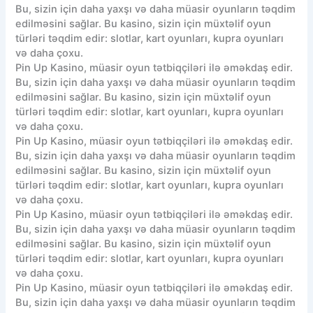
Bu, sizin için daha yaxşı və daha müasir oyunların təqdim
edilməsini sağlar. Bu kasino, sizin için müxtəlif oyun
türləri təqdim edir: slotlar, kart oyunları, kupra oyunları
və daha çoxu.
Pin Up Kasino, müasir oyun tətbiqçiləri ilə əməkdaş edir.
Bu, sizin için daha yaxşı və daha müasir oyunların təqdim
edilməsini sağlar. Bu kasino, sizin için müxtəlif oyun
türləri təqdim edir: slotlar, kart oyunları, kupra oyunları
və daha çoxu.
Pin Up Kasino, müasir oyun tətbiqçiləri ilə əməkdaş edir.
Bu, sizin için daha yaxşı və daha müasir oyunların təqdim
edilməsini sağlar. Bu kasino, sizin için müxtəlif oyun
türləri təqdim edir: slotlar, kart oyunları, kupra oyunları
və daha çoxu.
Pin Up Kasino, müasir oyun tətbiqçiləri ilə əməkdaş edir.
Bu, sizin için daha yaxşı və daha müasir oyunların təqdim
edilməsini sağlar. Bu kasino, sizin için müxtəlif oyun
türləri təqdim edir: slotlar, kart oyunları, kupra oyunları
və daha çoxu.
Pin Up Kasino, müasir oyun tətbiqçiləri ilə əməkdaş edir.
Bu, sizin için daha yaxşı və daha müasir oyunların təqdim