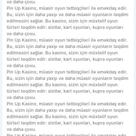
və daha çoxu.
Pin Up Kasino, müasir oyun tətbiqçiləri ilə əməkdaş edir.
Bu, sizin için daha yaxşı və daha müasir oyunların təqdim
edilməsini sağlar. Bu kasino, sizin için müxtəlif oyun
türləri təqdim edir: slotlar, kart oyunları, kupra oyunları
və daha çoxu.
Pin Up Kasino, müasir oyun tətbiqçiləri ilə əməkdaş edir.
Bu, sizin için daha yaxşı və daha müasir oyunların təqdim
edilməsini sağlar. Bu kasino, sizin için müxtəlif oyun
türləri təqdim edir: slotlar, kart oyunları, kupra oyunları
və daha çoxu.
Pin Up Kasino, müasir oyun tətbiqçiləri ilə əməkdaş edir.
Bu, sizin için daha yaxşı və daha müasir oyunların təqdim
edilməsini sağlar. Bu kasino, sizin için müxtəlif oyun
türləri təqdim edir: slotlar, kart oyunları, kupra oyunları
və daha çoxu.
Pin Up Kasino, müasir oyun tətbiqçiləri ilə əməkdaş edir.
Bu, sizin için daha yaxşı və daha müasir oyunların təqdim
edilməsini sağlar. Bu kasino, sizin için müxtəlif oyun
türləri təqdim edir: slotlar, kart oyunları, kupra oyunları
və daha çoxu.
Pin Up Kasino, müasir oyun tətbiqçiləri ilə əməkdaş edir.