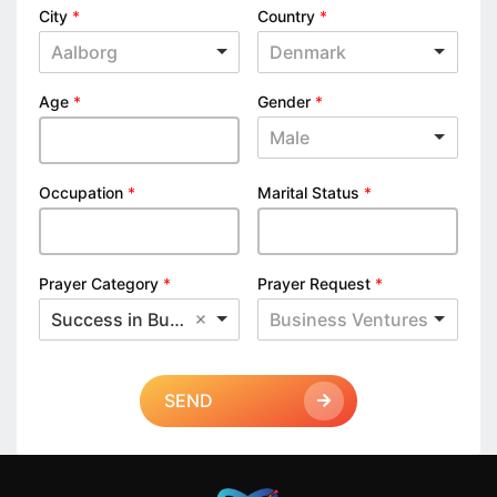
City
*
Country
*
Aalborg
Denmark
Age
*
Gender
*
Male
Occupation
*
Marital Status
*
Prayer Category
*
Prayer Request
*
Success in Business
Business Ventures
SEND