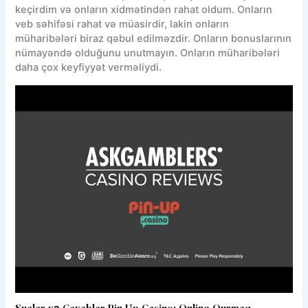
keçirdim və onların xidmətindən rahat oldum. Onların
veb səhifəsi rahat və müasirdir, lakin onların
müharibələri biraz qəbul edilməzdir. Onların bonuslarının
nümayəndə olduğunu unutmayın. Onların müharibələri
daha çox keyfiyyət verməliydi.