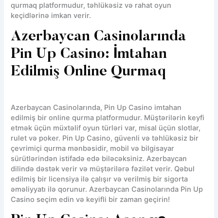
qurmaq platformudur, təhlükəsiz və rahat oyun
keçidlərinə imkan verir.
Azerbaycan Casinolarında
Pin Up Casino: İmtahan
Edilmiş Online Qurmaq
Azerbaycan Casinolarında, Pin Up Casino imtahan
edilmiş bir online qurma platformudur. Müştərilərin keyfi
etmək üçün müxtəlif oyun türləri var, misal üçün slotlar,
rulet və poker. Pin Up Casino, güvenli və təhlükəsiz bir
çevrimiçi qurma mənbəsidir, mobil və bilgisayar
sürütlərindən istifadə edə biləcəksiniz. Azerbaycan
dilində dəstək verir və müştərilərə fəzilət verir. Qəbul
edilmiş bir licensiya ilə çalışır və verilmiş bir sigorta
əməliyyatı ilə qorunur. Azerbaycan Casinolarında Pin Up
Casino seçim edin və keyifli bir zaman geçirin!