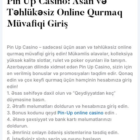
Pin Up Casino: Asan və
Təhlükəsiz Online Qurmaq
Müvafiqi Giriş
Pin Up Casino – sadəcəsi üçün asan və təhlükəsiz online
qurmaq müvafiqi giriş edin! Mükəmlis əlavələr, kolleksiya
yüksək kalitə slotlar, rulet və poker oyunları ilə tanışın.
Azerbaycan dilində xidmət edən Pin Up Casino, sizin için
ən verilmiş bonuslar və promosıyaları təqdim edir. Qonaq
edin və çox keyfi qurmaq üçün həmçinin hesabınıza giriş
edin!
1. Əsas səhifəyə daxil olun və “Qeydiyyatdan keç”
düyməsine basın.
2. Ətraflı məlumatları doldurun və hesabınıza giriş edin.
3. Bonus kodunu qeyd
Pin-Up online casino
edin .
4. Əlavə şəxsiyyət və bank kartı məlumatlarınızı
doldurun.
5. Əmrliniz onlayn ödəniş sistemlərinə təsdiq edin.
6. İstədiyiniz slotu seçin və oyunu başlayın.