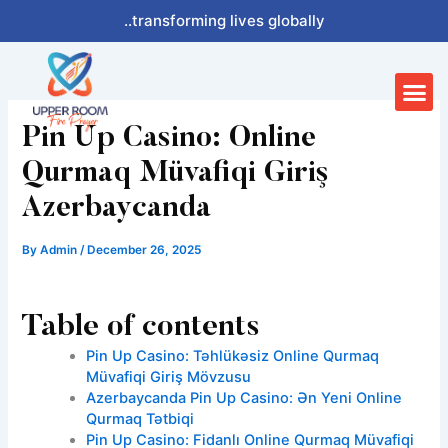
Skip
..transforming lives globally
to
content
Me
Pin Up Casino: Online
Qurmaq Müvafiqi Giriş
Azerbaycanda
By
Admin
/
December 26, 2025
Table of contents
Pin Up Casino: Təhlükəsiz Online Qurmaq
Müvafiqi Giriş Mövzusu
Azerbaycanda Pin Up Casino: Ən Yeni Online
Qurmaq Tətbiqi
Pin Up Casino: Fidanlı Online Qurmaq Müvafiqi