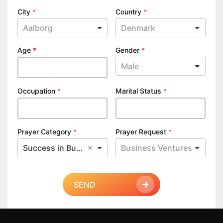
City
*
Country
*
Aalborg
Denmark
Age
*
Gender
*
Male
Occupation
*
Marital Status
*
Prayer Category
*
Prayer Request
*
Success in Business
Business Ventures
SEND