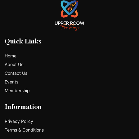
Quick Links
Home
About Us
Contact Us
Events
Membership
Information
Privacy Policy
Terms & Conditions