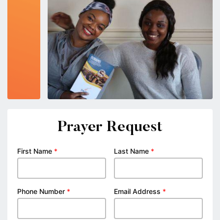
Prayer Request
First Name
*
Last Name
*
Phone Number
*
Email Address
*