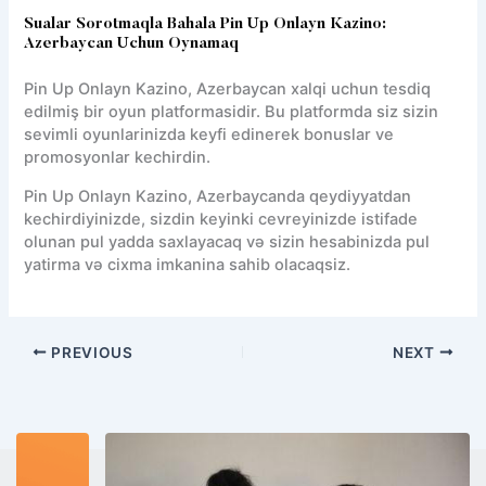
Sualar Sorotmaqla Bahala Pin Up Onlayn Kazino:
Azerbaycan Uchun Oynamaq
Pin Up Onlayn Kazino, Azerbaycan xalqi uchun tesdiq
edilmiş bir oyun platformasidir. Bu platformda siz sizin
sevimli oyunlarinizda keyfi edinerek bonuslar ve
promosyonlar kechirdin.
Pin Up Onlayn Kazino, Azerbaycanda qeydiyyatdan
kechirdiyinizde, sizdin keyinki cevreyinizde istifade
olunan pul yadda saxlayacaq və sizin hesabinizda pul
yatirma və cixma imkanina sahib olacaqsiz.
PREVIOUS
NEXT