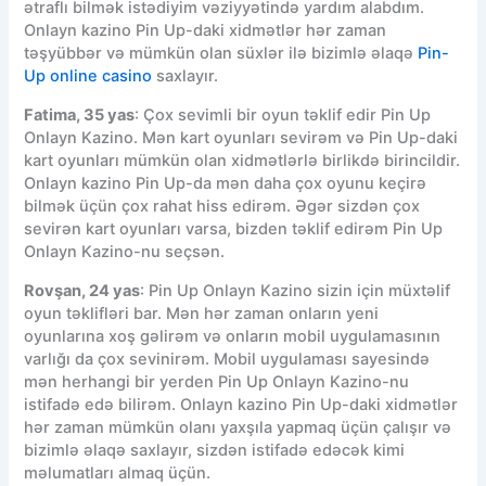
ətraflı bilmək istədiyim vəziyyətində yardım alabdım.
Onlayn kazino Pin Up-daki xidmətlər hər zaman
təşyübbər və mümkün olan süxlər ilə bizimlə əlaqə
Pin-
Up online casino
saxlayır.
Fatima, 35 yas
: Çox sevimli bir oyun təklif edir Pin Up
Onlayn Kazino. Mən kart oyunları sevirəm və Pin Up-daki
kart oyunları mümkün olan xidmətlərlə birlikdə birincildir.
Onlayn kazino Pin Up-da mən daha çox oyunu keçirə
bilmək üçün çox rahat hiss edirəm. Əgər sizdən çox
sevirən kart oyunları varsa, bizden təklif edirəm Pin Up
Onlayn Kazino-nu seçsən.
Rovşan, 24 yas
: Pin Up Onlayn Kazino sizin için müxtəlif
oyun təklifləri bar. Mən hər zaman onların yeni
oyunlarına xoş gəlirəm və onların mobil uygulamasının
varlığı da çox sevinirəm. Mobil uygulaması sayesində
mən herhangi bir yerden Pin Up Onlayn Kazino-nu
istifadə edə bilirəm. Onlayn kazino Pin Up-daki xidmətlər
hər zaman mümkün olanı yaxşıla yapmaq üçün çalışır və
bizimlə əlaqə saxlayır, sizdən istifadə edəcək kimi
məlumatları almaq üçün.