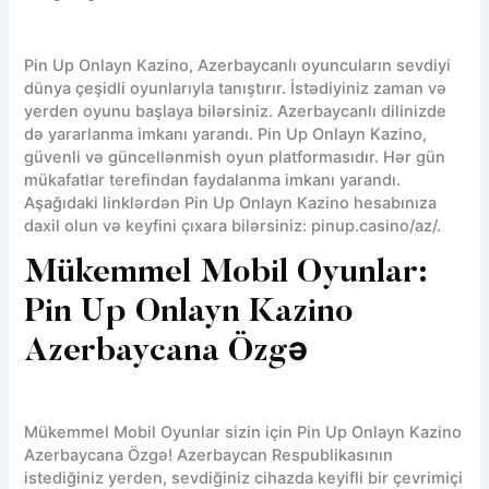
Pin Up Onlayn Kazino, Azerbaycanlı oyuncuların sevdiyi
dünya çeşidli oyunlarıyla tanıştırır. İstədiyiniz zaman və
yerden oyunu başlaya bilərsiniz. Azerbaycanlı dilinizde
də yararlanma imkanı yarandı. Pin Up Onlayn Kazino,
güvenli və güncellənmish oyun platformasıdır. Hər gün
mükafatlar terefindan faydalanma imkanı yarandı.
Aşağıdaki linklərdən Pin Up Onlayn Kazino hesabınıza
daxil olun və keyfini çıxara bilərsiniz: pinup.casino/az/.
Mükemmel Mobil Oyunlar:
Pin Up Onlayn Kazino
Azerbaycana Özgə
Mükemmel Mobil Oyunlar sizin için Pin Up Onlayn Kazino
Azerbaycana Özgə! Azerbaycan Respublikasının
istediğiniz yerden, sevdiğiniz cihazda keyifli bir çevrimiçi