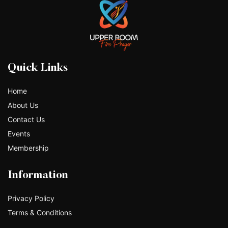
Quick Links
Home
About Us
Contact Us
Events
Membership
Information
Privacy Policy
Terms & Conditions