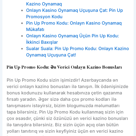
Kazino Oynamaq
Onlayn Kasino Oynamaq Uçuşuna Çat: Pin Up
Promosyon Kodu
Pin Up Promo Kodu: Onlayn Kasino Oynamaq
Mükafatı
Onlayn Kasino Oynamaq Üçün Pin Up Kodu:
İkkinci Baxışlar
Sualar Suala: Pin Up Promo Kodu: Onlayn Kazino
Oynamaq Uçuşuna Çat!
Pin Up Promo Kodu: Ən Verici Onlayn Kazino Bonusları
Pin Up Promo Kodu sizin işimizdir! Azerbaycanda ən
verici onlayn kazino bonusları ilə tanışın. İlk ödənişinizde
bonus kodunuzu kullanarak hesabınıza çetin qazanma
fırsatı yaradın. Əgər sizə daha çox promo kodları ilə
tanışmasını istəyirsiz, bizim blogumuzda məlumatları
tapa bilərsiniz. Pin Up Promo Kodu kullanmaq sizin için
çox əsasdır, çünki siz özünüzü ən verici kazino bonusları
ilə tanışdıra bilərsiniz. Biz sizin üçün açıq olan bütün
yolları tanıtırıq və sizin keyfiyiniz üçün en verici kazino