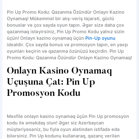
Pin Up Promo Kodu: Qazanma Özündür Onlayn Kazino
Oynamaq! Mükəmməl bir alış-veriş təjarəti, güclü
bonuslar və çox sayda oyun tapın. Əgər sizə daha çox
qazanmaq istəyirsiniz, Pin Up Promo Kodu yalnız sizin
üçün! Onlayn kazino oynamaq üçün
Pin-Up oyunu
idealdir. Çox sayda bonus və promosyon tapın, ən yaxşı
oyunları keçirin və qazanma özünüzü keçirdin. Pin Up
Promo Kodu: Qazanma Özündür Onlayn Kazino Oynamaq!
Onlayn Kasino Oynamaq
Uçuşuna Çat: Pin Up
Promosyon Kodu
Məxfile onlayn kasino oynamaq üçün Pin Up promosyon
kodu ilə əməkdaş olun! Əgər siz Azerbaycan
müştəriyəsəniz, bu fıyla oyun alətindən istifadə edə
bilərsiniz. Pin Up kodunu kullanaraq, qazanç verilən