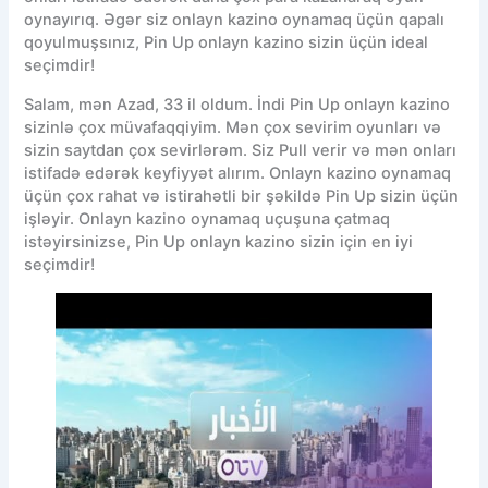
oynayırıq. Əgər siz onlayn kazino oynamaq üçün qapalı
qoyulmuşsınız, Pin Up onlayn kazino sizin üçün ideal
seçimdir!
Salam, mən Azad, 33 il oldum. İndi Pin Up onlayn kazino
sizinlə çox müvafaqqiyim. Mən çox sevirim oyunları və
sizin saytdan çox sevirlərəm. Siz Pull verir və mən onları
istifadə edərək keyfiyyət alırım. Onlayn kazino oynamaq
üçün çox rahat və istirahətli bir şəkildə Pin Up sizin üçün
işləyir. Onlayn kazino oynamaq uçuşuna çatmaq
istəyirsinizse, Pin Up onlayn kazino sizin için en iyi
seçimdir!