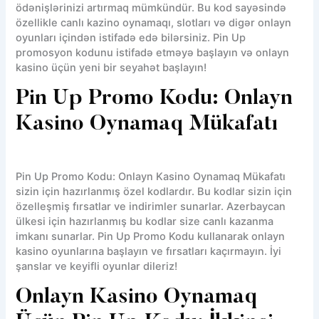
ödənişlərinizi artırmaq mümkündür. Bu kod sayəsində
özellikle canlı kazino oynamaqı, slotları və digər onlayn
oyunları içindən istifadə edə bilərsiniz. Pin Up
promosyon kodunu istifadə etməyə başlayın və onlayn
kasino üçün yeni bir seyahət başlayın!
Pin Up Promo Kodu: Onlayn
Kasino Oynamaq Mükafatı
Pin Up Promo Kodu: Onlayn Kasino Oynamaq Mükafatı
sizin için hazırlanmış özel kodlardır. Bu kodlar sizin için
özelleşmiş fırsatlar ve indirimler sunarlar. Azerbaycan
ülkesi için hazırlanmış bu kodlar size canlı kazanma
imkanı sunarlar. Pin Up Promo Kodu kullanarak onlayn
kasino oyunlarına başlayın ve fırsatları kaçırmayın. İyi
şanslar ve keyifli oyunlar dileriz!
Onlayn Kasino Oynamaq