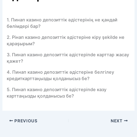
1. Пинап казино депозиттік әдістерінің не қандай
бөлімдері бар?
2. Piнап казино депозиттік әдістеріне кіру şekilde не
қараşырым?
3. Пинап казино депозиттік әдістеріnde карттар жасау
қажет?
4. Пинап казино депозиттік әдістеріне белгілеу
кредиткарттаңызды қолданысыз бе?
5. Пинап казино депозиттік әдістеріnde казу
карттаңызды қолданысыз бе?
PREVIOUS
NEXT