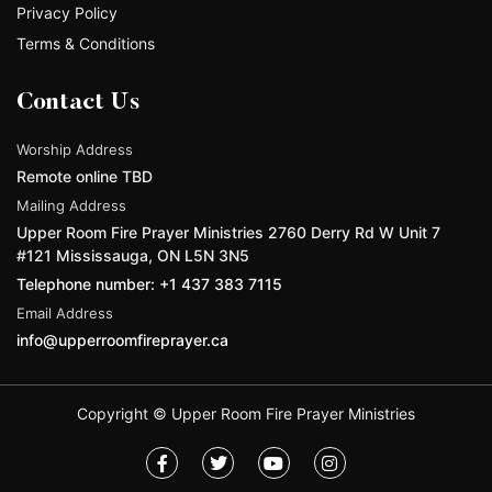
Privacy Policy
Terms & Conditions
Contact Us
Worship Address
Remote online TBD
Mailing Address
Upper Room Fire Prayer Ministries 2760 Derry Rd W Unit 7
#121 Mississauga, ON L5N 3N5
Telephone number: +1 437 383 7115
Email Address
info@upperroomfireprayer.ca
Copyright © Upper Room Fire Prayer Ministries
F
T
Y
I
a
w
o
n
c
i
u
s