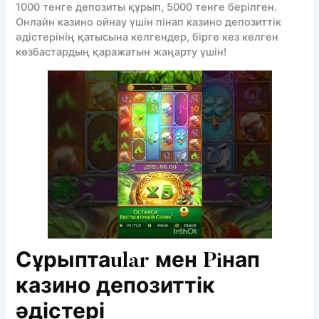
1000 тенге депозиты құрып, 5000 тенге берілген.
Онлайн казино ойнау үшін пінап казино депозиттік
әдістерінің қатысына келгендер, бірге кез келген
көзбастардың қаражатын жаңарту үшін!
Сұрыптаular мен Piнап
казино депозиттік
әдістері