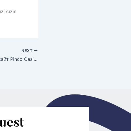
ız, sizin
NEXT
– Официальный сайт Pinco Casino вход на зеркало.10280
uest