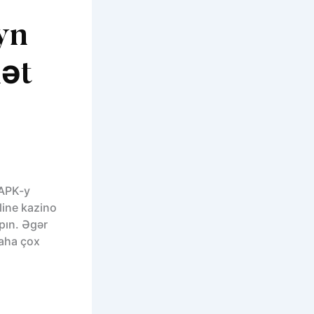
yn
lət
 APK-y
line kazino
apın. Əgər
daha çox