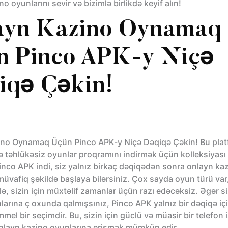
o oyunlarını sevir və bizimlə birlikdə keyif alın!
ayn Kazino Oynamaq
n Pinco APK-y Niçə
iqə Çəkin!
no Oynamaq Üçün Pinco APK-y Niçə Dəqiqə Çəkin! Bu plat
ə təhlükəsiz oyunlar proqramını indirmək üçün kolleksiyas
 Pinco APK indi, siz yalnız birkaç dəqiqədən sonra onlayn ka
müvafiq şəkildə başlaya bilərsiniz. Çox sayda oyun türü va
lə, sizin için müxtəlif zamanlar üçün razı edəcəksiz. Əgər s
larına ç oxunda qalmışsınız, Pinco APK yalnız bir dəqiqə iç
l bir seçimdir. Bu, sizin için güclü və müasir bir telefon is
onlayn kazino oyunlarına erişmək mümkün edir.