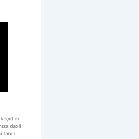
keçidini
ıza daxil
 tanın.