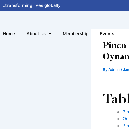
Skip
..transforming lives globally
to
content
Home
About Us
Membership
Events
Pinco
Oyna
By
Admin
/
Jan
Tabl
Pi
On
Pi