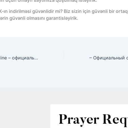
zin üçün onlayn saytımıza qoşulmaq istəyirik.
-ın indirilməsi güvənlidir mi? Biz sizin için güvənli bir ortaq
rin güvənli olmasını garantisləyirik.
Gama Casino Online – официальный сайт – вход и зеркало 2025.7355 (2)
Prayer Req