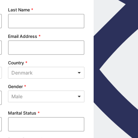
Last Name
*
Email Address
*
Country
*
Denmark
Gender
*
Male
Marital Status
*