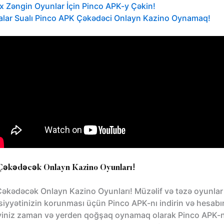
x Zəngin Oyunlar İçin Pinco APK-y Çəkin!
alar Sualı Pinco APK Çəkədəci Onlayn Kazino Oynamaq!
Çəkədəcək Onlayn Kazino Oyunları!
əkədəcək Onlayn Kazino Oyunları! Müzəlif və təzə oyunlar 
xsiyyətinizin korunması üçün Pinco APK-nı indirin və hesabın
iyiniz zaman və yerden qoğşaq oynamaq olarak Pinco APK-ni