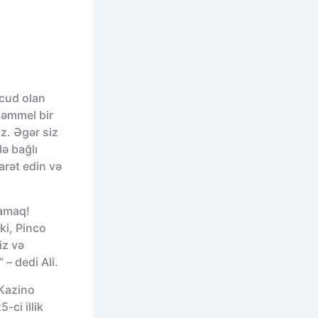
vcud olan
ükəmmel bir
z. Əgər siz
lə bağlı
arət edin və
namaq!
ki, Pinco
iz və
– dedi Ali.
 Kazino
-ci illik