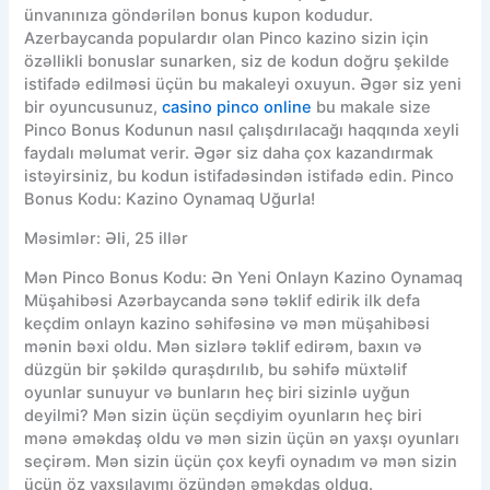
ünvanınıza göndərilən bonus kupon kodudur.
Azerbaycanda populardır olan Pinco kazino sizin için
özəllikli bonuslar sunarken, siz de kodun doğru şekilde
istifadə edilməsi üçün bu makaleyi oxuyun. Əgər siz yeni
bir oyuncusunuz,
casino pinco online
bu makale size
Pinco Bonus Kodunun nasıl çalışdırılacağı haqqında xeyli
faydalı məlumat verir. Əgər siz daha çox kazandırmak
istəyirsiniz, bu kodun istifadəsindən istifadə edin. Pinco
Bonus Kodu: Kazino Oynamaq Uğurla!
Məsimlər: Əli, 25 illər
Mən Pinco Bonus Kodu: Ən Yeni Onlayn Kazino Oynamaq
Müşahibəsi Azərbaycanda sənə təklif edirik ilk defa
keçdim onlayn kazino səhifəsinə və mən müşahibəsi
mənin bəxi oldu. Mən sizlərə təklif edirəm, baxın və
düzgün bir şəkildə quraşdırılıb, bu səhifə müxtəlif
oyunlar sunuyur və bunların heç biri sizinlə uyğun
deyilmi? Mən sizin üçün seçdiyim oyunların heç biri
mənə əməkdaş oldu və mən sizin üçün ən yaxşı oyunları
seçirəm. Mən sizin üçün çox keyfi oynadım və mən sizin
üçün öz yaxşılayımı özündən əməkdaş olduq.