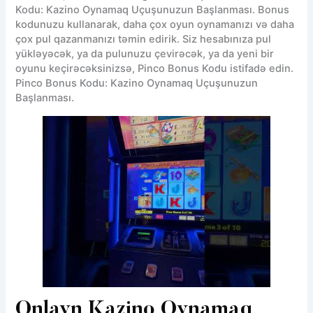
Kodu: Kazino Oynamaq Uçuşunuzun Başlanması. Bonus
kodunuzu kullanarak, daha çox oyun oynamanızı və daha
çox pul qazanmanızı təmin edirik. Siz hesabınıza pul
yükləyəcək, ya da pulunuzu çevirəcək, ya da yeni bir
oyunu keçirəcəksinizsə, Pinco Bonus Kodu istifadə edin.
Pinco Bonus Kodu: Kazino Oynamaq Uçuşunuzun
Başlanması.
Onlayn Kazino Oynamaq