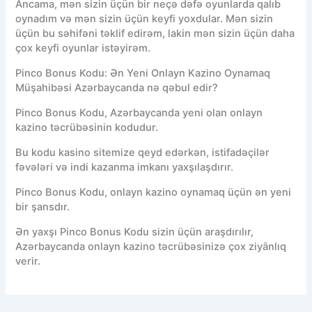
Ancama, mən sizin üçün bir neçə dəfə oyunlarda qalıb
oynadım və mən sizin üçün keyfi yoxdular. Mən sizin
üçün bu səhifəni təklif edirəm, lakin mən sizin üçün daha
çox keyfi oyunlar istəyirəm.
Pinco Bonus Kodu: Ən Yeni Onlayn Kazino Oynamaq
Müşahibəsi Azərbaycanda nə qəbul edir?
Pinco Bonus Kodu, Azərbaycanda yeni olan onlayn
kazino təcrübəsinin kodudur.
Bu kodu kasino sitemize qeyd edərkən, istifadəçilər
fəvələri və indi kazanma imkanı yaxşılaşdırır.
Pinco Bonus Kodu, onlayn kazino oynamaq üçün ən yeni
bir şansdır.
Ən yaxşı Pinco Bonus Kodu sizin üçün araşdırılır,
Azərbaycanda onlayn kazino təcrübəsinizə çox ziyānlıq
verir.