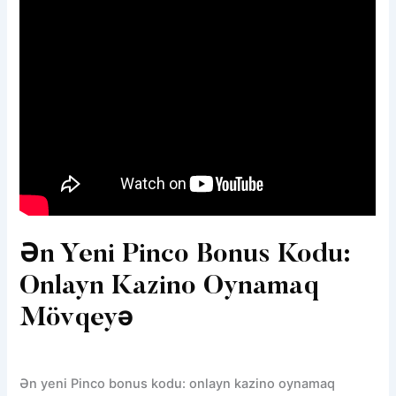
Ən Yeni Pinco Bonus Kodu:
Onlayn Kazino Oynamaq
Mövqeyə
Ən yeni Pinco bonus kodu: onlayn kazino oynamaq