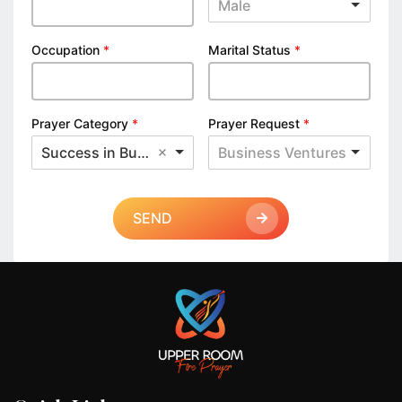
Male
Occupation
*
Marital Status
*
Prayer Category
*
Prayer Request
*
Success in Business
Business Ventures
SEND