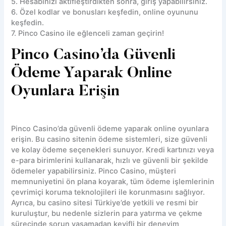
5. Hesabınızı aktifleştirdikten sonra, giriş yapabilirsiniz.
6. Özel kodlar ve bonusları keşfedin, online oyununu
keşfedin.
7. Pinco Casino ile eğlenceli zaman geçirin!
Pinco Casino’da Güvenli
Ödeme Yaparak Online
Oyunlara Erişin
Pinco Casino’da güvenli ödeme yaparak online oyunlara
erişin. Bu casino sitenin ödeme sistemleri, size güvenli
ve kolay ödeme seçenekleri sunuyor. Kredi kartınızı veya
e-para birimlerini kullanarak, hızlı ve güvenli bir şekilde
ödemeler yapabilirsiniz. Pinco Casino, müşteri
memnuniyetini ön plana koyarak, tüm ödeme işlemlerinin
çevrimiçi koruma teknolojileri ile korunmasını sağlıyor.
Ayrıca, bu casino sitesi Türkiye’de yetkili ve resmi bir
kuruluştur, bu nedenle sizlerin para yatırma ve çekme
sürecinde sorun yaşamadan keyifli bir deneyim