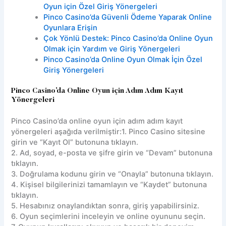
Oyun için Özel Giriş Yönergeleri
Pinco Casino’da Güvenli Ödeme Yaparak Online
Oyunlara Erişin
Çok Yönlü Destek: Pinco Casino’da Online Oyun
Olmak için Yardım ve Giriş Yönergeleri
Pinco Casino’da Online Oyun Olmak İçin Özel
Giriş Yönergeleri
Pinco Casino’da Online Oyun için Adım Adım Kayıt
Yönergeleri
Pinco Casino’da online oyun için adım adım kayıt
yönergeleri aşağıda verilmiştir:1. Pinco Casino sitesine
girin ve “Kayıt Ol” butonuna tıklayın.
2. Ad, soyad, e-posta ve şifre girin ve “Devam” butonuna
tıklayın.
3. Doğrulama kodunu girin ve “Onayla” butonuna tıklayın.
4. Kişisel bilgilerinizi tamamlayın ve “Kaydet” butonuna
tıklayın.
5. Hesabınız onaylandıktan sonra, giriş yapabilirsiniz.
6. Oyun seçimlerini inceleyin ve online oyununu seçin.