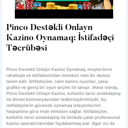
Pinco Destəkli Onlayn
Kazino Oynamaq: İstifadəçi
Təcrübəsi
Pinco Destəkli Onlayn Kazino Oynamaq, müştərilərin
rahatlıqla ve istifadəsindən mümkün olan bir deneyi
təmin edir. İstifadəçilər, canlı kazino oyunları, yaxşı
grafika ve geniş bir oyun seçimi ilə tanışır. Əlavə olaraq,
Pinco Destəkli Onlayn Kazino, kollektiv tarixi əməkdaşlıqı
ilə dövlət komissiyasından tədbirləşdirilmişdir, bu,
istifadəçilərin güvəndə oynamaq istəyənlərinin
həqiqətinə görə iman etməsini sağlar. İstifadəçilər,
kollektiv tarixi əməkdaşlıqı ilə birlikdə çalan professional
kasino operatorlarından faydalanmaq olar. Əgər siz də