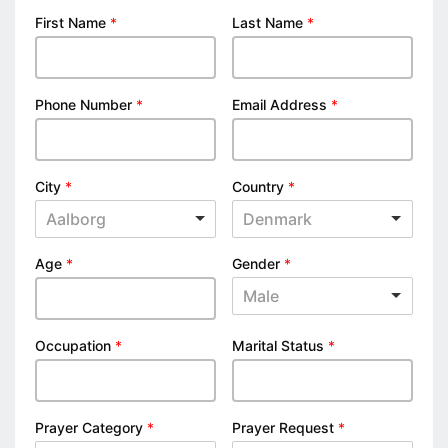
First Name
*
Last Name
*
Phone Number
*
Email Address
*
City
*
Country
*
Aalborg
Denmark
Age
*
Gender
*
Male
Occupation
*
Marital Status
*
Prayer Category
*
Prayer Request
*