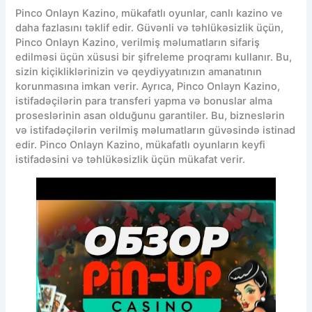
Pinco Onlayn Kazino, mükafatlı oyunlar, canlı kazino ve
daha fazlasını təklif edir. Güvənli və təhlükəsizlik üçün,
Pinco Onlayn Kazino, verilmiş məlumatların sifariş
edilməsi üçün xüsusi bir şifreleme proqramı kullanır. Bu,
sizin kiçikliklərinizin və qeydiyyatınızın amanatının
korunmasına imkan verir. Ayrıca, Pinco Onlayn Kazino,
istifadəçilərin para transferi yapma və bonuslar alma
proseslərinin asan olduğunu garantiler. Bu, bizneslərin
və istifadəçilərin verilmiş məlumatların güvəsində istinad
edir. Pinco Onlayn Kazino, mükafatlı oyunların keyfi
istifadəsini və təhlükəsizlik üçün mükafat verir.