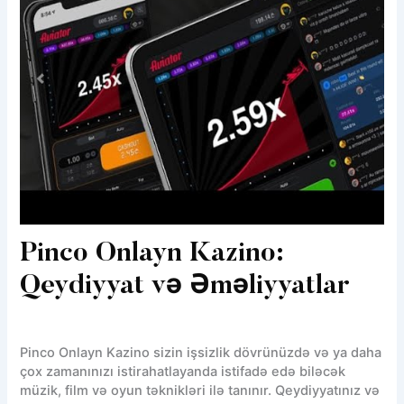
Pinco Onlayn Kazino:
Qeydiyyat və Əməliyyatlar
Pinco Onlayn Kazino sizin işsizlik dövrünüzdə və ya daha
çox zamanınızı istirahatlayanda istifadə edə biləcək
müzik, film və oyun təknikləri ilə tanınır. Qeydiyyatınız və