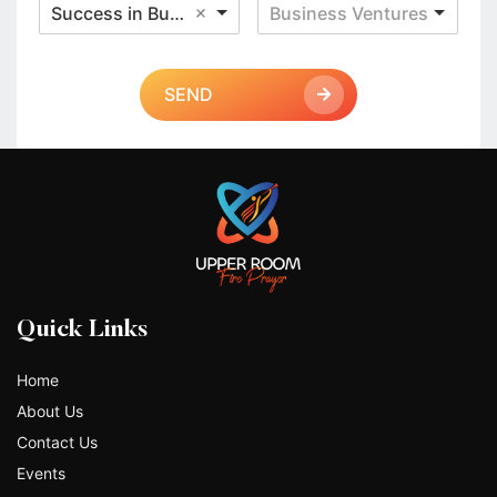
Success in Business
Business Ventures
SEND
Quick Links
Home
About Us
Contact Us
Events