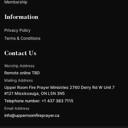
Membership
Information
Privacy Policy
Terms & Conditions
Contact Us
Worship Address
Remote online TBD
Mailing Address
Upper Room Fire Prayer Ministries 2760 Derry Rd W Unit 7
#121 Mississauga, ON L5N 3N5
Telephone number: +1 437 383 7115
Email Address
info@upperroomfireprayer.ca