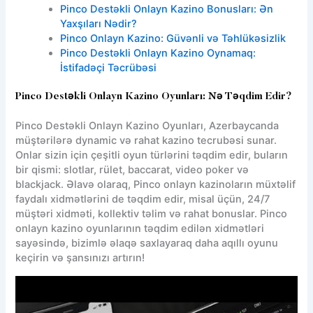
Pinco Destəkli Onlayn Kazino Bonusları: Ən
Yaxşıları Nədir?
Pinco Onlayn Kazino: Güvənli və Təhlükəsizlik
Pinco Destəkli Onlayn Kazino Oynamaq:
İstifadəçi Təcrübəsi
Pinco Destəkli Onlayn Kazino Oyunları: Nə Təqdim Edir?
Pinco Destəkli Onlayn Kazino Oyunları, Azerbaycanda
müştərilərə dynamic və rahat kazino tecrubəsi sunar.
Onlar sizin için çeşitli oyun türlərini təqdim edir, buların
bir qismi: slotlar, rület, baccarat, video poker və
blackjack. Əlavə olaraq, Pinco onlayn kazinoların müxtəlif
faydalı xidmətlərini de təqdim edir, misal üçün, 24/7
müştəri xidməti, kollektiv təlim və rahat bonuslar. Pinco
onlayn kazino oyunlarının təqdim edilən xidmətləri
sayəsində, bizimlə əlaqə saxlayaraq daha aqıllı oyunu
keçirin və şansınızı artırın!