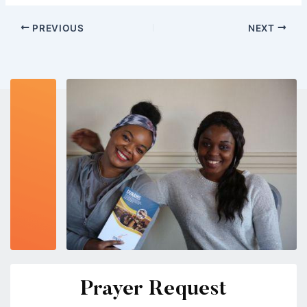
PREVIOUS
NEXT
Prayer Request