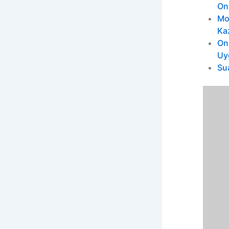
On
Mo
Ka
On
Uyg
Su