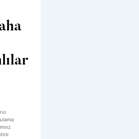
aha
lılar
ino
ygulama
amsız
irir.