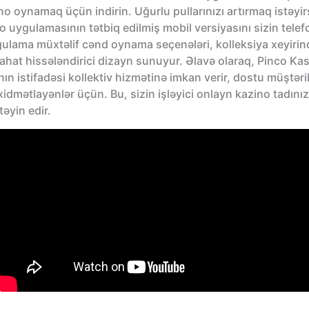
o oynamaq üçün indirin. Uğurlu pullarınızı artırmaq istəyir
o uygulamasının tətbiq edilmiş mobil versiyasını sizin tel
ulama müxtəlif cənd oynama seçenələri, kolleksiya xeyirin
rahat hissələndirici dizayn sunuyur. Əlavə olaraq, Pinco Ka
n istifadəsi kollektiv hizmətinə imkan verir, dostu müştəri
dmətlayənlər üçün. Bu, sizin işləyici onlayn kazino tadınız
təyin edir.