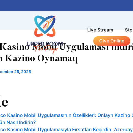
Live Stream
Sto
Give Online
Kasino Mobil Uygulaması İndir
n Kazino Oynamaq
cember 25, 2025
le
nco Kasino Mobil Uygulamasının Özellikleri: Onlayn Kazin
n Nasıl İndirin?
nco Kasino Mobil Uygulamasıyla Fırsatları Keçirdin: Azerba