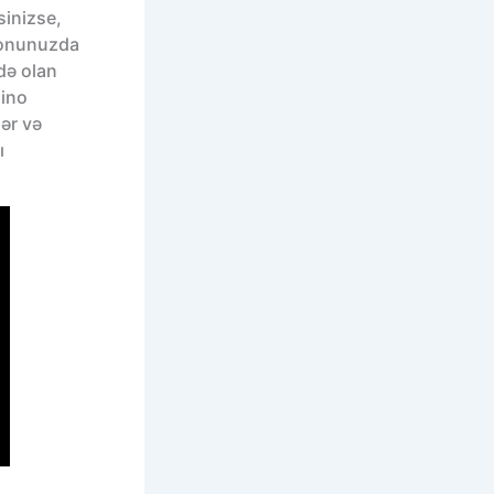
sinizse,
efonunuzda
də olan
sino
lər və
ı