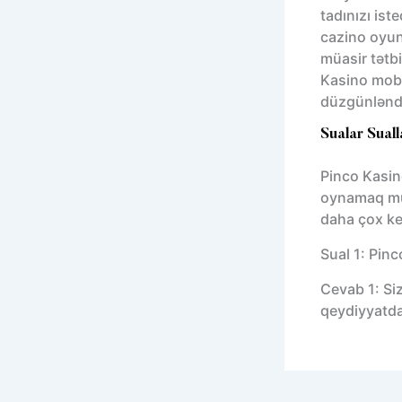
tadınızı is
cazino oyunl
müasir tətb
Kasino mobi
düzgünləndir
Sualar Sual
Pinco Kasi
oynamaq müm
daha çox key
Sual 1: Pin
Cevab 1: Si
qeydiyyatdan