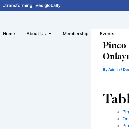
Skip
..transforming lives globally
to
content
Home
About Us
Membership
Events
Pinco
Onlay
By
Admin
/
De
Tabl
Pi
On
Pi