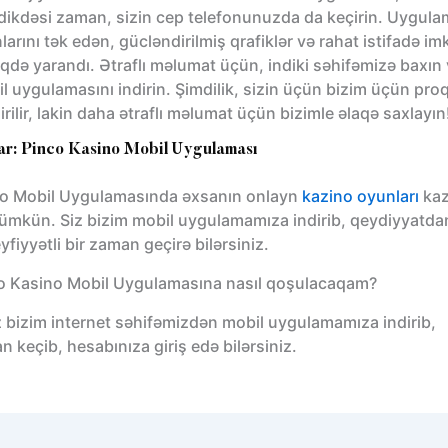
tedikdəsi zaman, sizin cep telefonunuzda da keçirin. Uygula
arını tək edən, gücləndirilmiş qrafiklər və rahat istifadə imk
iqdə yarandı. Ətraflı məlumat üçün, indiki səhifəmizə baxın
l uygulamasını indirin. Şimdilik, sizin üçün bizim üçün pro
ilir, lakin daha ətraflı məlumat üçün bizimle əlaqə saxlayın
lar: Pinco Kasino Mobil Uygulaması
no Mobil Uygulamasında əxsanın onlayn
kazino oyunları
kaz
kün. Siz bizim mobil uygulamamıza indirib, qeydiyyatdan
fiyyətli bir zaman geçirə bilərsiniz.
co Kasino Mobil Uygulamasına nasıl qoşulacaqam?
z bizim internet səhifəmizdən mobil uygulamamıza indirib,
 keçib, hesabınıza giriş edə bilərsiniz.