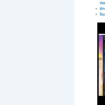
Ve
Ən
Su