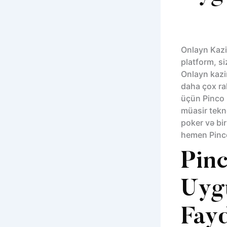
Onlayn Kazi
platform, si
Onlayn kazi
daha çox ra
üçün Pinco 
müasir tekno
poker və bi
hemen Pinco
Pin
Uyg
Fay