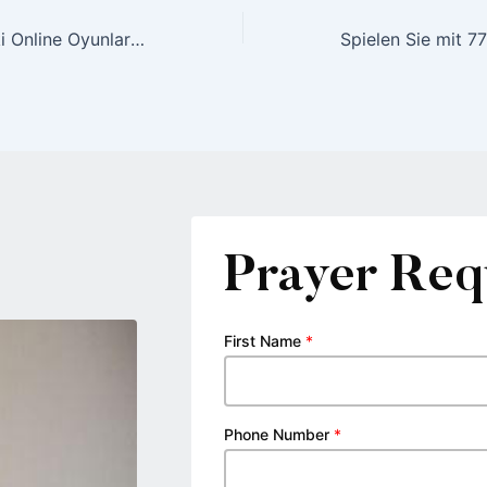
PinUp Casinodaki Online Oyunları Keçirdin: Şəkilli Online Kasino!
Prayer Req
First Name
*
Phone Number
*