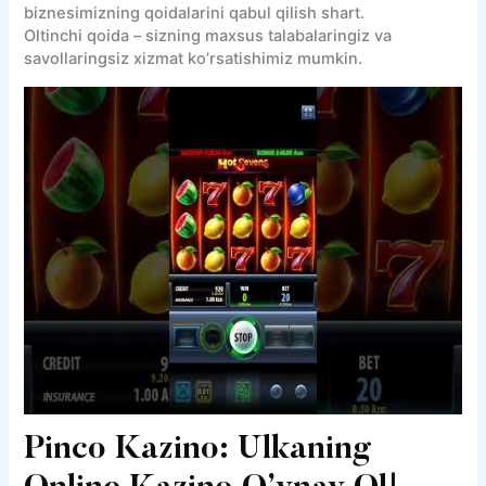
biznesimizning qoidalarini qabul qilish shart.
Oltinchi qoida – sizning maxsus talabalaringiz va
savollaringsiz xizmat ko’rsatishimiz mumkin.
Pinco Kazino: Ulkaning