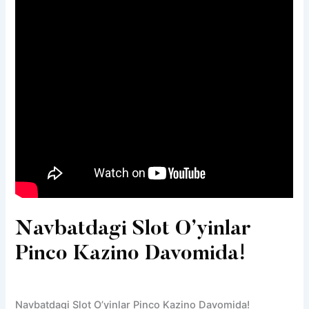
Navbatdagi Slot O’yinlar
Pinco Kazino Davomida!
Navbatdagi Slot O’yinlar Pinco Kazino Davomida!