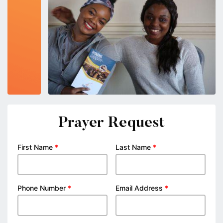
Prayer Request
First Name
*
Last Name
*
Phone Number
*
Email Address
*