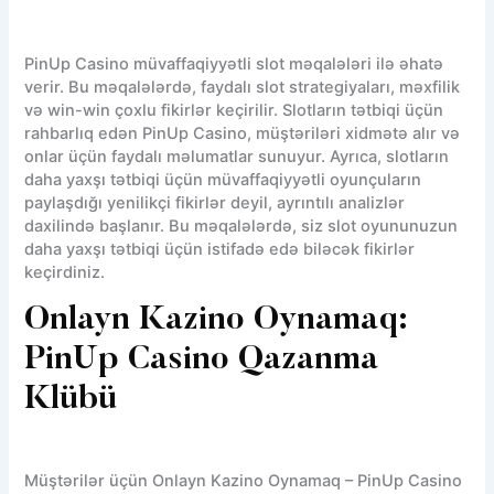
PinUp Casino müvaffaqiyyətli slot məqalələri ilə əhatə
verir. Bu məqalələrdə, faydalı slot strategiyaları, məxfilik
və win-win çoxlu fikirlər keçirilir. Slotların tətbiqi üçün
rahbarlıq edən PinUp Casino, müştəriləri xidmətə alır və
onlar üçün faydalı məlumatlar sunuyur. Ayrıca, slotların
daha yaxşı tətbiqi üçün müvaffaqiyyətli oyunçuların
paylaşdığı yenilikçi fikirlər deyil, ayrıntılı analizlər
daxilində başlanır. Bu məqalələrdə, siz slot oyununuzun
daha yaxşı tətbiqi üçün istifadə edə biləcək fikirlər
keçirdiniz.
Onlayn Kazino Oynamaq:
PinUp Casino Qazanma
Klübü
Müştərilər üçün Onlayn Kazino Oynamaq – PinUp Casino