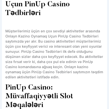
Uçun PinUp Casino
Tədbirləri
Müştərilərimiz üçün ən çox sevdiyi aktivitetlər arasında
Onlayn Kazino Oynamaq Uçun PinUp Casino Tədbirləri
saytımızda yer alır. Bu casino aktivitetləri müştərilərimiz
üçün çox keyfiyyət verici və interesant olan yeni oyunlar
sunuyur. PinUp Casino Tədbirləri ilk defə olduğunu
düşünən sizlər daha çox keyfiyyət edəcək. Bu aktivitetlər
sizə fırsat verir ki, daha çox pul elə edinin və PinUp
Casino komandasına ağsaq keçin. Onlayn kazino
oynamaq üçün PinUp Casino Tədbirləri saytımızın təqdim
edilən aktivitetləri istifadə edin.
PinUp Casino:
Müvaffaqiyyətli Slot
Məqalələri