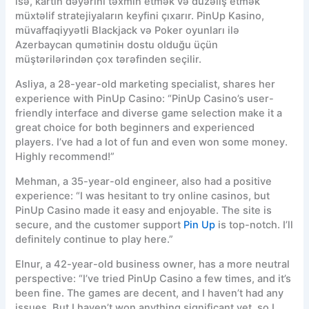
isə, kartın dəyərini təxmin etmək və düzəliş etmək
müxtəlif stratejiyaların keyfini çıxarır. PinUp Kasino,
müvaffaqiyyətli Blackjack və Poker oyunları ilə
Azerbaycan qumətiniн dostu olduğu üçün
müştərilərindən çox tərəfinden seçilir.
Asliya, a 28-year-old marketing specialist, shares her
experience with PinUp Casino: “PinUp Casino’s user-
friendly interface and diverse game selection make it a
great choice for both beginners and experienced
players. I’ve had a lot of fun and even won some money.
Highly recommend!”
Mehman, a 35-year-old engineer, also had a positive
experience: “I was hesitant to try online casinos, but
PinUp Casino made it easy and enjoyable. The site is
secure, and the customer support
Pin Up
is top-notch. I’ll
definitely continue to play here.”
Elnur, a 42-year-old business owner, has a more neutral
perspective: “I’ve tried PinUp Casino a few times, and it’s
been fine. The games are decent, and I haven’t had any
issues. But I haven’t won anything significant yet, so I