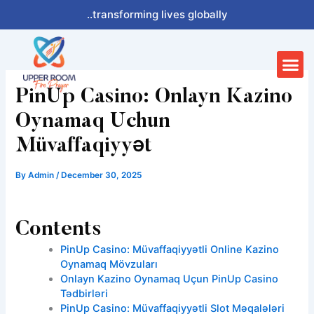
Skip
..transforming lives globally
to
content
Me
PinUp Casino: Onlayn Kazino
Oynamaq Uchun
Müvaffaqiyyət
By
Admin
/
December 30, 2025
Contents
PinUp Casino: Müvaffaqiyyətli Online Kazino
Oynamaq Mövzuları
Onlayn Kazino Oynamaq Uçun PinUp Casino
Tədbirləri
PinUp Casino: Müvaffaqiyyətli Slot Məqalələri