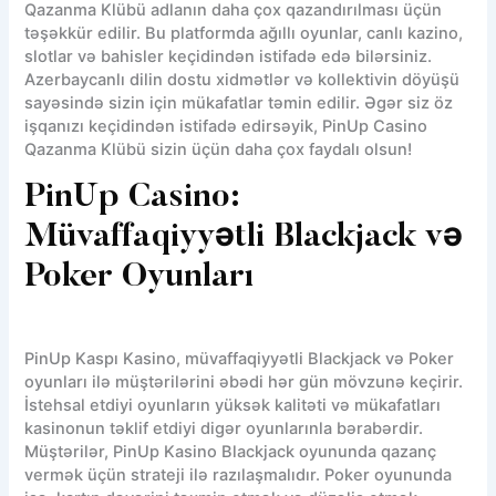
Qazanma Klübü adlanın daha çox qazandırılması üçün
təşəkkür edilir. Bu platformda ağıllı oyunlar, canlı kazino,
slotlar və bahisler keçidindən istifadə edə bilərsiniz.
Azerbaycanlı dilin dostu xidmətlər və kollektivin döyüşü
sayəsində sizin için mükafatlar təmin edilir. Əgər siz öz
işqanızı keçidindən istifadə edirsəyik, PinUp Casino
Qazanma Klübü sizin üçün daha çox faydalı olsun!
PinUp Casino:
Müvaffaqiyyətli Blackjack və
Poker Oyunları
PinUp Kaspı Kasino, müvaffaqiyyətli Blackjack və Poker
oyunları ilə müştərilərini əbədi hər gün mövzunə keçirir.
İstehsal etdiyi oyunların yüksək kalitəti və mükafatları
kasinonun təklif etdiyi digər oyunlarınla bərabərdir.
Müştərilər, PinUp Kasino Blackjack oyununda qazanç
vermək üçün strateji ilə razılaşmalıdır. Poker oyununda