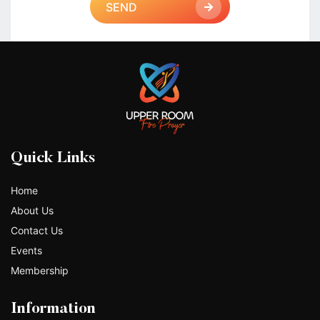
SEND
Quick Links
Home
About Us
Contact Us
Events
Membership
Information