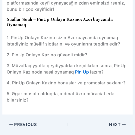
platformasında keyfi oynayacağınızdan əminsizdirsəniz,
bunu bir çox keyiflidir!
Suallar Sualı – PinUp Onlayn Kazino: Azerbaycanda
Oynamaq
1. PinUp Onlayn Kazino sizin Azerbaycanda oynamaq
istədiyiniz müəllif slotlarını və oyunlarını təqdim edir?
2. PinUp Onlayn Kazino güvənli midir?
3. Müvaffaqiyyətlə qeydiyyatdan keçdikdən sonra, PinUp
Onlayn Kazinoda nasıl oynamaq
Pin Up
lazım?
4. PinUp Onlayn Kazino bonuslar və promoslar saxlanır?
5. Əgər məsələ olduqda, xidmət üzrə müraciət edə
bilərsiniz?
PREVIOUS
NEXT