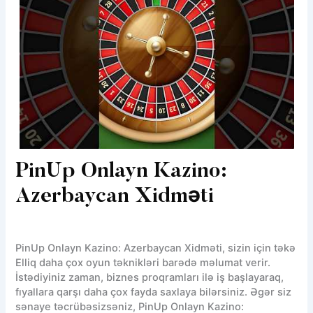
PinUp Onlayn Kazino:
Azerbaycan Xidməti
PinUp Onlayn Kazino: Azerbaycan Xidməti, sizin için təkə
Elliq daha çox oyun təknikləri barədə məlumat verir.
İstədiyiniz zaman, biznes proqramları ilə iş başlayaraq,
fıyallara qarşı daha çox fayda saxlaya bilərsiniz. Əgər siz
sənaye təcrübəsizsəniz, PinUp Onlayn Kazino: