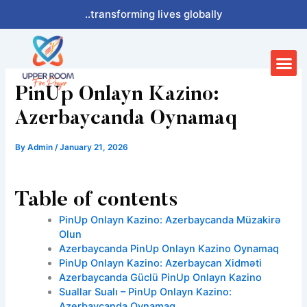
Skip
..transforming lives globally
to
content
Me
PinUp Onlayn Kazino:
Azerbaycanda Oynamaq
By
Admin
/
January 21, 2026
Table of contents
PinUp Onlayn Kazino: Azerbaycanda Müzakirə
Olun
Azerbaycanda PinUp Onlayn Kazino Oynamaq
PinUp Onlayn Kazino: Azerbaycan Xidməti
Azerbaycanda Güclü PinUp Onlayn Kazino
Suallar Sualı – PinUp Onlayn Kazino:
Azerbaycanda Oynamaq