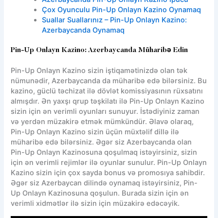
Çox Oyunculu Pin-Up Onlayn Kazino Oynamaq
Suallar Suallarınız – Pin-Up Onlayn Kazino:
Azerbaycanda Oynamaq
Pin-Up Onlayn Kazino: Azerbaycanda Müharibə Edin
Pin-Up Onlayn Kazino sizin iştiqamətinizdə olan tək
nümunədir, Azerbaycanda da müharibə edə bilərsiniz. Bu
kazino, güclü təchizat ilə dövlət komissiyasının rüxsatını
almışdır. Ən yaxşı qrup təşkilatı ilə Pin-Up Onlayn Kazino
sizin için ən verimli oyunları sunuyur. İstədiyiniz zaman
və yerdən müzakirə etmək mümkündür. Əlavə olaraq,
Pin-Up Onlayn Kazino sizin üçün müxtəlif dillə ilə
müharibə edə bilərsiniz. Əgər siz Azerbaycanda olan
Pin-Up Onlayn Kazinosuna qoşulmaq istəyirsiniz, sizin
için ən verimli rejimlər ilə oyunlar sunulur. Pin-Up Onlayn
Kazino sizin için çox sayda bonus və promosıya sahibdir.
Əgər siz Azerbaycan dilində oynamaq istəyirsiniz, Pin-
Up Onlayn Kazinosuna qoşulun. Burada sizin için ən
verimli xidmətlər ilə sizin için müzakirə edəcəyik.