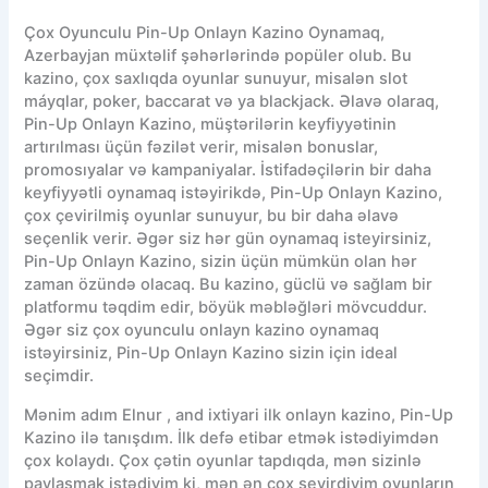
Çox Oyunculu Pin-Up Onlayn Kazino Oynamaq,
Azerbayjan müxtəlif şəhərlərində popüler olub. Bu
kazino, çox saxlıqda oyunlar sunuyur, misalən slot
máyqlar, poker, baccarat və ya blackjack. Əlavə olaraq,
Pin-Up Onlayn Kazino, müştərilərin keyfiyyətinin
artırılması üçün fəzilət verir, misalən bonuslar,
promosıyalar və kampaniyalar. İstifadəçilərin bir daha
keyfiyyətli oynamaq istəyirikdə, Pin-Up Onlayn Kazino,
çox çevirilmiş oyunlar sunuyur, bu bir daha əlavə
seçenlik verir. Əgər siz hər gün oynamaq isteyirsiniz,
Pin-Up Onlayn Kazino, sizin üçün mümkün olan hər
zaman özündə olacaq. Bu kazino, güclü və sağlam bir
platformu təqdim edir, böyük məbləğləri mövcuddur.
Əgər siz çox oyunculu onlayn kazino oynamaq
istəyirsiniz, Pin-Up Onlayn Kazino sizin için ideal
seçimdir.
Mənim adım Elnur , and ixtiyari ilk onlayn kazino, Pin-Up
Kazino ilə tanışdım. İlk defə etibar etmək istədiyimdən
çox kolaydı. Çox çətin oyunlar tapdıqda, mən sizinlə
paylaşmak istədiyim ki, mən ən çox sevirdiyim oyunların