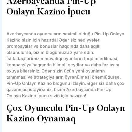
Azerbaycanda Pin-Up
Onlayn Kazino İpucu
Azerbaycanda oyuncuların sevimli olduğu Pin-Up Onlayn
Kazino sizin için hazırda! Əgər siz hədiyyələr,
promosyalar və bonuslar haqqında daha aqıllı
olsunulursa, bizim blogumuzu ziyarə edin.
İstifadəçilərimizin müvafiqi oyunların təqdim edilməsi,
kompansiya haqqında bilməli qeydlər və daha fazlasını
oxuya bilərsiniz. Əgər sizin üçün yeni oyunların
tanınması və strategiyaların öyrənülməsi önemlüdürsə,
Pin-Up Onlayn Kazino blogunu izləyin. Əgər siz daha çox
qazanmaq istəyirsiniz, bizim Azerbaycanda Pin-Up
Onlayn Kazino İpucu sizin için hazırda!
Çox Oyunculu Pin-Up Onlayn
Kazino Oynamaq