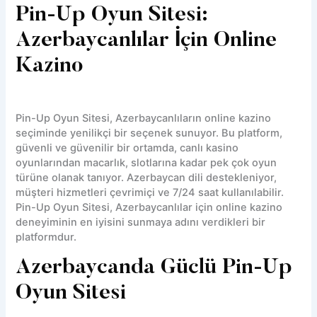
Pin-Up Oyun Sitesi:
Azerbaycanlılar İçin Online
Kazino
Pin-Up Oyun Sitesi, Azerbaycanlıların online kazino
seçiminde yenilikçi bir seçenek sunuyor. Bu platform,
güvenli ve güvenilir bir ortamda, canlı kasino
oyunlarından macarlık, slotlarına kadar pek çok oyun
türüne olanak tanıyor. Azerbaycan dili destekleniyor,
müşteri hizmetleri çevrimiçi ve 7/24 saat kullanılabilir.
Pin-Up Oyun Sitesi, Azerbaycanlılar için online kazino
deneyiminin en iyisini sunmaya adını verdikleri bir
platformdur.
Azerbaycanda Güclü Pin-Up
Oyun Sitesi