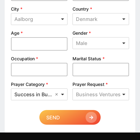
City
*
Country
*
Aalborg
Denmark
Age
*
Gender
*
Male
Occupation
*
Marital Status
*
Prayer Category
*
Prayer Request
*
Success in Business
Business Ventures
SEND