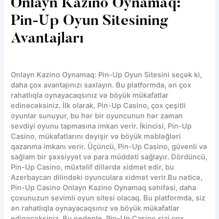
Onlayn Kazino Oynamaq:
Pin-Up Oyun Sitesining
Avantajları
Onlayn Kazino Oynamaq: Pin-Up Oyun Sitesini seçək ki,
daha çox avantajınızı saxlayın. Bu platformda, ən çox
rahatlıqla oynayacaqsınız və böyük mükafatlar
edinəcəksiniz. İlk olarak, Pin-Up Casino, çox çeşitli
oyunlar sunuyur, bu hər bir oyuncunun hər zaman
sevdiyi oyunu tapmasına imkan verir. İkincisi, Pin-Up
Casino, mükafatlarını dəyişir və böyük məbləğləri
qazanma imkanı verir. Üçüncü, Pin-Up Casino, güvenli və
sağlam bir şəxsiyyət və para müddəti sağlayır. Dördüncü,
Pin-Up Casino, müxtəlif dillərdə xidmət edir, bu
Azerbaycan dilindəki oyunculara xidmət verir.Bu nəticə,
Pin-Up Casino Onlayn Kazino Oynamaq səhifəsi, daha
çoxunuzun sevimli oyun sitesi olacaq. Bu platformda, siz
ən rahatlıqla oynayacaqsınız və böyük mükafatlar
edinəcəksiniz. Bu nedenle, Pin-Up Casino sizi çox