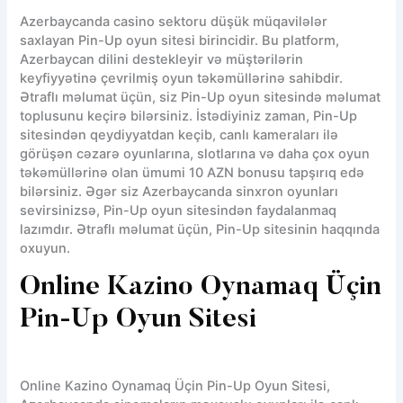
Azerbaycanda casino sektoru düşük müqavilələr
saxlayan Pin-Up oyun sitesi birincidir. Bu platform,
Azerbaycan dilini destekleyir və müştərilərin
keyfiyyətinə çevrilmiş oyun təkəmüllərinə sahibdir.
Ətraflı məlumat üçün, siz Pin-Up oyun sitesində məlumat
toplusunu keçirə bilərsiniz. İstədiyiniz zaman, Pin-Up
sitesindən qeydiyyatdan keçib, canlı kameraları ilə
görüşən cəzarə oyunlarına, slotlarına və daha çox oyun
təkəmüllərinə olan ümumi 10 AZN bonusu tapşırıq edə
bilərsiniz. Əgər siz Azerbaycanda sinxron oyunları
sevirsinizsə, Pin-Up oyun sitesindən faydalanmaq
lazımdır. Ətraflı məlumat üçün, Pin-Up sitesinin haqqında
oxuyun.
Online Kazino Oynamaq Üçin
Pin-Up Oyun Sitesi
Online Kazino Oynamaq Üçin Pin-Up Oyun Sitesi,