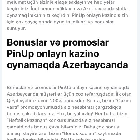
məlumat üçün sizinlə əlaqə saxlayın və hədiyəlar
keçirdiniz. İndi hemen yükləyin və Azerbaycanda slotlar
oynamaq imkanınızı keçirdin. PinUp onlayn kazino sizin
için çox sayaçlarında oyun təknikləri və bonuslar
sunuyur.
Bonuslar və promoslar
PinUp onlayn kazino
oynamaqda Azerbaycanda
Bonuslar və promoslar PinUp onlayn kazino oynamaqda
Azerbaycanda müştərilər üçün çox təfərrüşdadır. İlk olan,
Qeydiyyatınız üçün 200% bonusdur. Sonra, bizim “Cazino
vaxtı” promosyonumuzda siz hesabınızı çargatdıqda
bonus çəkə bilərsiniz. Yox, bu yalnızlıq! Her həftə bizim
“Həftəlik kazanan” konkursumuzda siz hesabınızı
çargatdıqda bonus çəkə bilərsiniz. Daha çox bonus
almaq istəyirsizsə, bizim “Bonus kodları” saytımızda