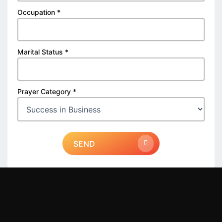
Occupation
*
Marital Status
*
Prayer Category
*
SEND