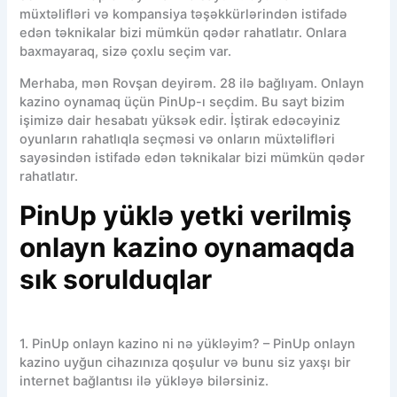
müxtəlifləri və kompansiya təşəkkürlərindən istifadə
edən təknikalar bizi mümkün qədər rahatlatır. Onlara
baxmayaraq, sizə çoxlu seçim var.
Merhaba, mən Rovşan deyirəm. 28 ilə bağlıyam. Onlayn
kazino oynamaq üçün PinUp-ı seçdim. Bu sayt bizim
işimizə dair hesabatı yüksək edir. İştirak edəcəyiniz
oyunların rahatlıqla seçməsi və onların müxtəlifləri
sayəsindən istifadə edən təknikalar bizi mümkün qədər
rahatlatır.
PinUp yüklə yetki verilmiş
onlayn kazino oynamaqda
sık sorulduqlar
1. PinUp onlayn kazino ni nə yükləyim? – PinUp onlayn
kazino uyğun cihazınıza qoşulur və bunu siz yaxşı bir
internet bağlantısı ilə yükləyə bilərsiniz.