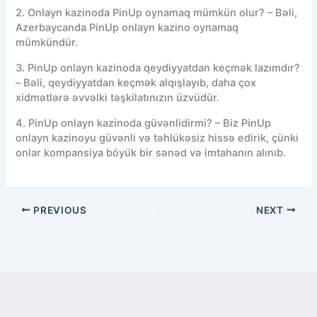
2. Onlayn kazinoda PinUp oynamaq mümkün olur? – Bəli,
Azerbaycanda PinUp onlayn kazino oynamaq
mümkündür.
3. PinUp onlayn kazinoda qeydiyyatdan keçmək lazımdır?
– Bəli, qeydiyyatdan keçmək alqışlayıb, daha çox
xidmətlərə əvvəlki təşkilatınızın üzvüdür.
4. PinUp onlayn kazinoda güvənlidirmi? – Biz PinUp
onlayn kazinoyu güvənli və təhlükəsiz hissə edirik, çünki
onlar kompansiya böyük bir sənəd və imtahanın alınıb.
PREVIOUS
NEXT