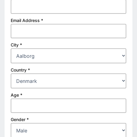
Email Address
*
City
*
Country
*
Age
*
Gender
*