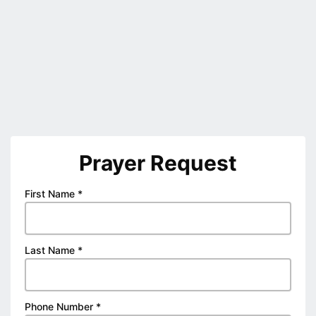
Prayer Request
First Name
*
Last Name
*
Phone Number
*