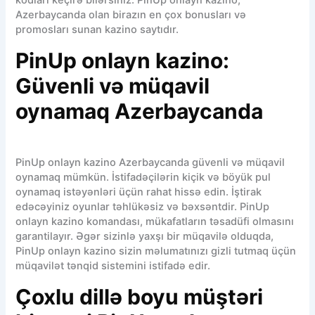
kodları keçirə bilərsiniz. PinUp onlayn kazino,
Azerbaycanda olan birazın en çox bonusları və
promosları sunan kazino saytıdır.
PinUp onlayn kazino:
Güvenli və müqavil
oynamaq Azerbaycanda
PinUp onlayn kazino Azerbaycanda güvenli və müqavil
oynamaq mümkün. İstifadəçilərin kiçik və böyük pul
oynamaq istəyənləri üçün rahat hissə edin. İştirak
edəcəyiniz oyunlar təhlükəsiz və bəxsəntdir. PinUp
onlayn kazino komandası, mükafatların təsadüfi olmasını
garantilayır. Əgər sizinlə yaxşı bir müqavilə olduqda,
PinUp onlayn kazino sizin məlumatınızı gizli tutmaq üçün
müqavilət tənqid sistemini istifadə edir.
Çoxlu dillə boyu müştəri