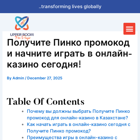
Skip
..transforming lives globally
to
content
Me
Получите Пинко промокод
и начните играть в онлайн-
казино сегодня!
By
Admin
/
December 27, 2025
Table Of Contents
Почему вы должны выбрать Получите Пинко
промокод для онлайн-казино в Казахстане?
Как начать играть в онлайн-казино сегодня с
Получите Пинко промокод?
Преимущества игры в онлайн-казино с