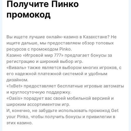
Получите Пинко
промокод
Вы ищете лучшие онлайн-казино в Казахстане? Не
ищите дальше, мы предоставляем обзор топовых
ресурсов с промокодом Pinko.
Казино «Игровой мир 777» предлагает бонусы за
регистрацию и широкий выбор игр.
«Виваль» также является выбором многих игроков, с
его надежной платежной системой и удобным
дизайном.
«1xBet» предоставляет бесплатные игровые автоматы
и круглосуточную поддержку.
«Оasis» порадует вас своей мобильной версией и
широким ассортиментом игр.
И, конечно, не забудьте использовать промокод Get
your Pinko, чтобы получить бонусы и привилегии в
этих казино.