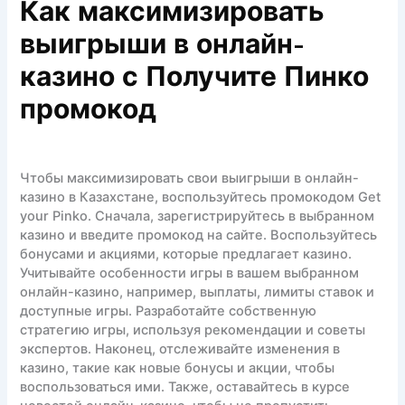
Как максимизировать
выигрыши в онлайн-
казино с Получите Пинко
промокод
Чтобы максимизировать свои выигрыши в онлайн-
казино в Казахстане, воспользуйтесь промокодом Get
your Pinko. Сначала, зарегистрируйтесь в выбранном
казино и введите промокод на сайте. Воспользуйтесь
бонусами и акциями, которые предлагает казино.
Учитывайте особенности игры в вашем выбранном
онлайн-казино, например, выплаты, лимиты ставок и
доступные игры. Разработайте собственную
стратегию игры, используя рекомендации и советы
экспертов. Наконец, отслеживайте изменения в
казино, такие как новые бонусы и акции, чтобы
воспользоваться ими. Также, оставайтесь в курсе