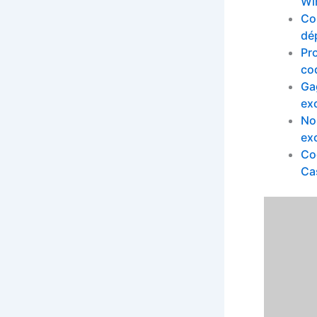
Wi
Co
dé
Pr
co
Ga
exc
No
exc
Co
Ca