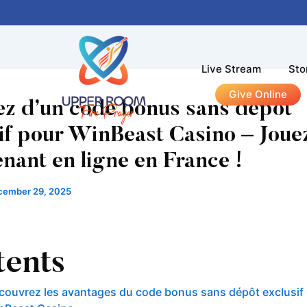
Live Stream
Sto
Give Online
ez d’un code bonus sans dépôt
if pour WinBeast Casino – Joue
nant en ligne en France !
cember 29, 2025
tents
couvrez les avantages du code bonus sans dépôt exclusif