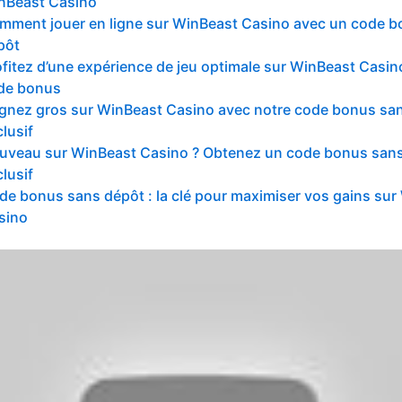
nBeast Casino
mment jouer en ligne sur WinBeast Casino avec un code 
pôt
ofitez d’une expérience de jeu optimale sur WinBeast Casin
de bonus
gnez gros sur WinBeast Casino avec notre code bonus sa
lusif
uveau sur WinBeast Casino ? Obtenez un code bonus san
lusif
de bonus sans dépôt : la clé pour maximiser vos gains sur
sino