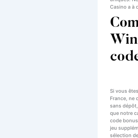
Casino a à 
Comm
Win
code
Si vous ête
France, ne 
sans dépôt,
que notre ca
code bonus l
jeu supplém
sélection d