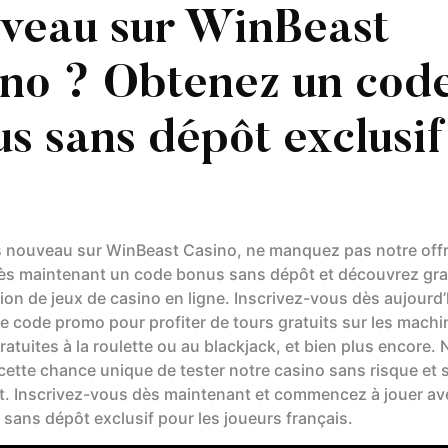
veau sur WinBeast
ino ? Obtenez un cod
s sans dépôt exclusif
s nouveau sur WinBeast Casino, ne manquez pas notre offr
ès maintenant un code bonus sans dépôt et découvrez gr
ion de jeux de casino en ligne. Inscrivez-vous dès aujourd’
tre code promo pour profiter de tours gratuits sur les machi
ratuites à la roulette ou au blackjack, et bien plus encore. 
cette chance unique de tester notre casino sans risque et 
 Inscrivez-vous dès maintenant et commencez à jouer av
sans dépôt exclusif pour les joueurs français.