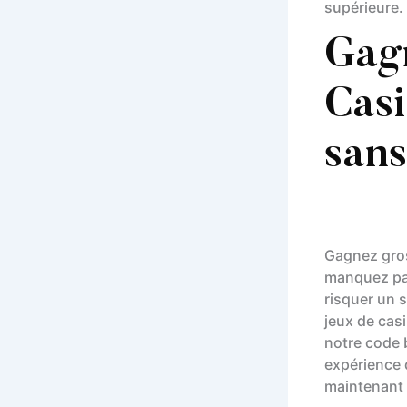
supérieure.
Gag
Casi
sans
Gagnez gros
manquez pas
risquer un 
jeux de cas
notre code 
expérience 
maintenant