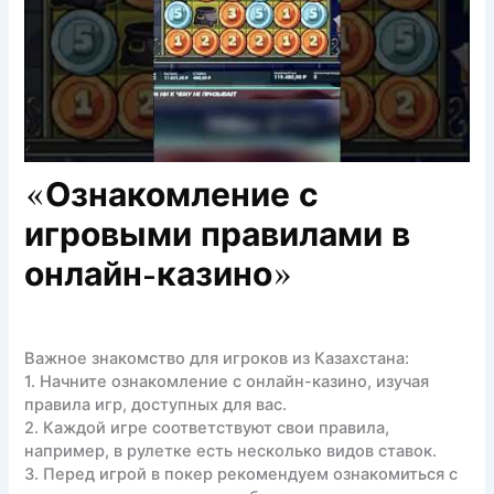
«Ознакомление с
игровыми правилами в
онлайн-казино»
Важное знакомство для игроков из Казахстана:
1. Начните ознакомление с онлайн-казино, изучая
правила игр, доступных для вас.
2. Каждой игре соответствуют свои правила,
например, в рулетке есть несколько видов ставок.
3. Перед игрой в покер рекомендуем ознакомиться с