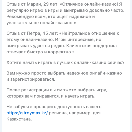
Отзыв от Марии, 29 лет: «Отличное онлайн-казино! Я
регулярно играю в игры и выигрываю довольно часто.
Рекомендую всем, кто ищет надежное и
увлекательное онлайн-казино.»
Отзыв от Петра, 45 лет: «Нейтральное отношение к
этому онлайн-казино. Игры интересные, но
выигрывать удается редко. Клиентская поддержка
отвечает быстро и корректно.»
Хотите начать играть в лучших онлайн-казино сейчас?
Вам нужно просто выбрать надежное онлайн-казино
и зарегистрироваться.
После регистрации вы сможете выбрать игру,
которая вам понравится, и начать играть.
Не забудьте проверить доступность вашего
https://stroymax.kz/
региона, например, для
Казахстана.