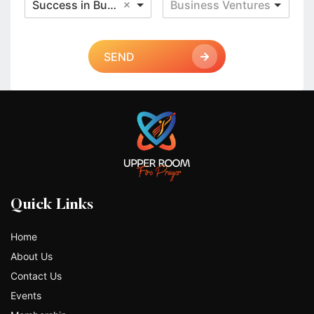
Success in Business
Business Ventures
SEND
Quick Links
Home
About Us
Contact Us
Events