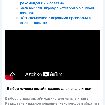
рекомендации и советы»
«Как выбрать игровую категорию в онлайн-
казино»
«Ознакомление с игровыми правилами в
онлайн-казино»
«Выбор лучших онлайн-казино для начала игры»
Выбор лучших онлайн-казино для начала игры в
Казахстане – важное решение. Рекомендуем обратить