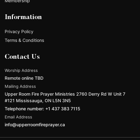
Membership
Information
Privacy Policy
Terms & Conditions
Contact Us
Worship Address
Remote online TBD
Mailing Address
Upper Room Fire Prayer Ministries 2760 Derry Rd W Unit 7
#121 Mississauga, ON L5N 3N5
Telephone number: +1 437 383 7115
Email Address
info@upperroomfireprayer.ca