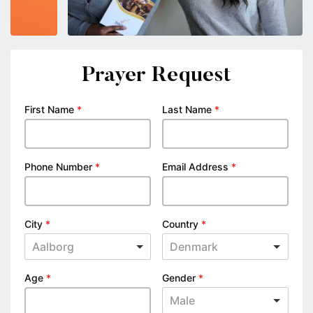
Prayer Request
First Name
*
Last Name
*
Phone Number
*
Email Address
*
City
*
Country
*
Aalborg
Denmark
Age
*
Gender
*
Male