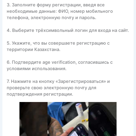
3. Заполните форму регистрации, введя все
необходимые данные: ФИО, номер мобильного
телефона, электронную почту и пароль.
4. Выберите трёхсимвольный логин для входа на сайт.
5. Укажите, что вы совершаете регистрацию с
территории Казахстана.
6. Подтвердите age verification, согласившись с
условиями использования.
7. Нажмите на кнопку «Зарегистрироваться» и
проверьте свою электронную почту для
подтверждения регистрации.