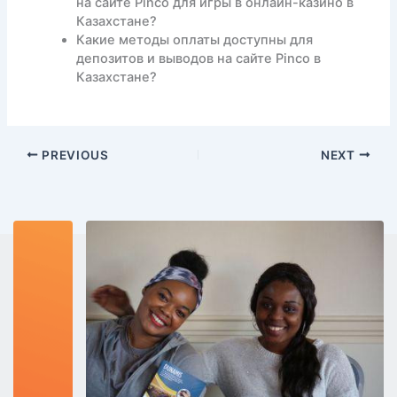
на сайте Pinco для игры в онлайн-казино в
Казахстане?
Какие методы оплаты доступны для
депозитов и выводов на сайте Pinco в
Казахстане?
PREVIOUS
NEXT