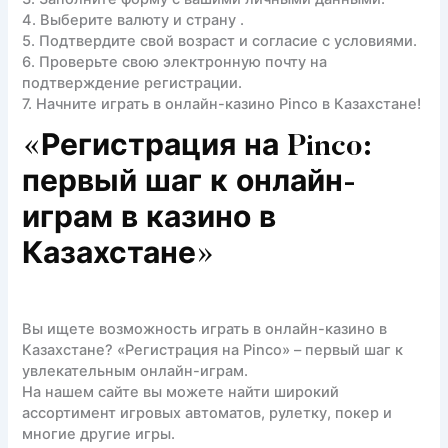
4. Выберите валюту и страну .
5. Подтвердите свой возраст и согласие с условиями.
6. Проверьте свою электронную почту на
подтверждение регистрации.
7. Начните играть в онлайн-казино Pinco в Казахстане!
«Регистрация на Pinco:
первый шаг к онлайн-
играм в казино в
Казахстане»
Вы ищете возможность играть в онлайн-казино в
Казахстане? «Регистрация на Pinco» – первый шаг к
увлекательным онлайн-играм.
На нашем сайте вы можете найти широкий
ассортимент игровых автоматов, рулетку, покер и
многие другие игры.