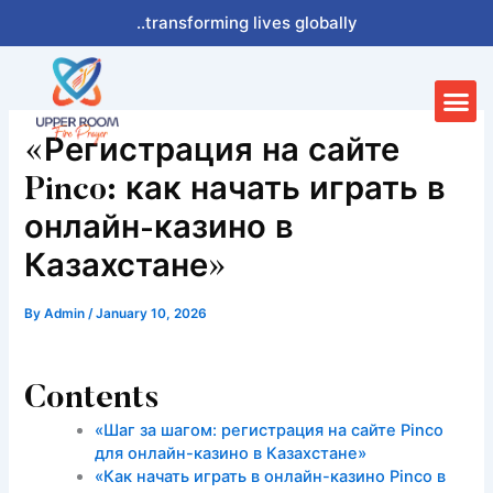
Skip
..transforming lives globally
to
content
Me
«Регистрация на сайте
Pinco: как начать играть в
онлайн-казино в
Казахстане»
By
Admin
/
January 10, 2026
Contents
«Шаг за шагом: регистрация на сайте Pinco
для онлайн-казино в Казахстане»
«Как начать играть в онлайн-казино Pinco в