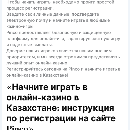
Чтобы начать играть, необходимо пройти простой
процесс регистрации.
Введите свои личные данные, подтвердите
электронную почту и начните играть в любимые
казино-игры.
Pinco предоставляет безопасную и защищенную
платформу для онлайн-игр, гарантируя честную игру
и надежные выплаты.
Доверие наших игроков является нашим высшим
приоритетом, и мы всегда стремимся предоставлять
лучший опыт онлайн-казино.
Регистрируйтесь сегодня на Pinco и начните играть в
онлайн-казино в Казахстане!
«Начните играть в
онлайн-казино в
Казахстане: инструкция
по регистрации на сайте
Pinco»