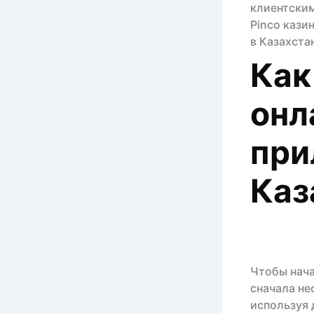
клиентским
Pinco кази
в Казахста
Как
онл
при
Каз
Чтобы нача
сначала не
используя 