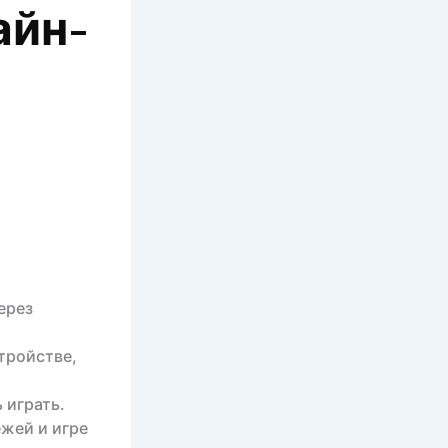
айн-
ерез
тройстве,
 играть.
жей и игре