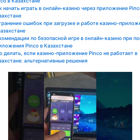
nco в Казахстане
к начать играть в онлайн-казино через приложение Pinc
захстане
транение ошибок при загрузке и работе казино-прилож
Казахстане
комендации по безопасной игре в онлайн-казино при п
иложения Pinco в Казахстане
о делать, если казино-приложение Pinco не работает в
захстане: альтернативные решения