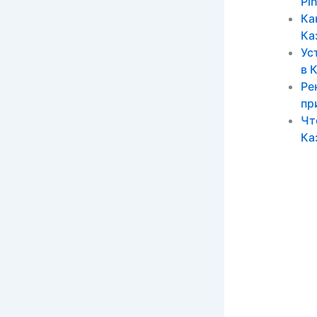
Pi
Ка
Ка
Ус
в 
Ре
пр
Чт
Ка