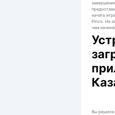
завершения
предостави
начать игр
Pinco. Не 
чем начина
Уст
заг
при
Каз
Вы решили 