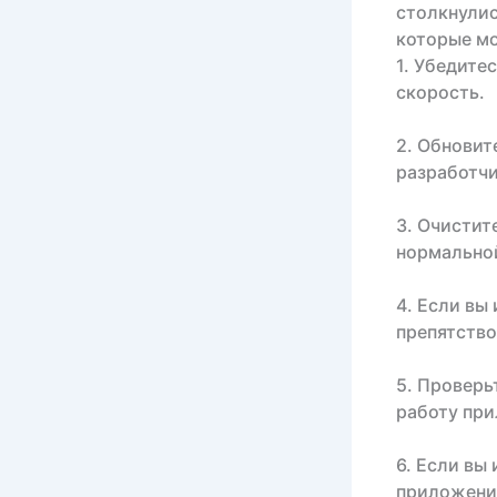
столкнулис
которые мо
1. Убедите
скорость.
2. Обновит
разработч
3. Очистит
нормально
4. Если вы
препятство
5. Проверь
работу при
6. Если вы
приложение