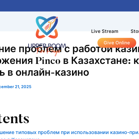
Live Stream
Sto
Give Online
ие проблем с работой кази
жения Pinco в Казахстане: 
ь в онлайн-казино
cember 21, 2025
tents
шение типовых проблем при использовании казино-пр