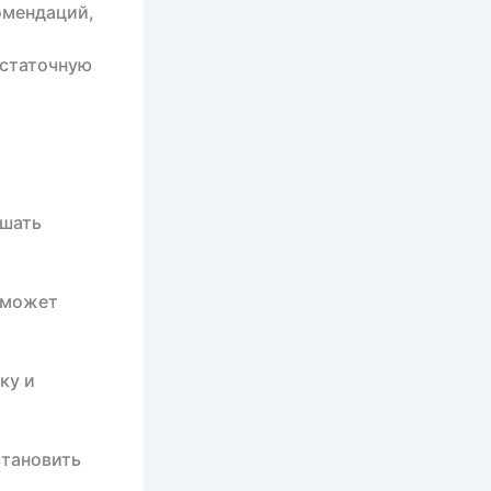
омендаций,
остаточную
ешать
н может
ку и
становить