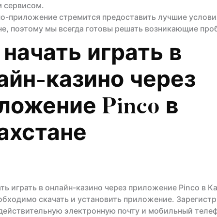
 сервисом.
но-приложение стремится предоставить лучшие услови
не, поэтому мы всегда готовы решать возникающие про
 начать играть в
айн-казино через
ложение Pinco в
ахстане
ть играть в онлайн-казино через приложение Pinco в Ка
обходимо скачать и установить приложение. Зарегистр
действительную электронную почту и мобильный телеф